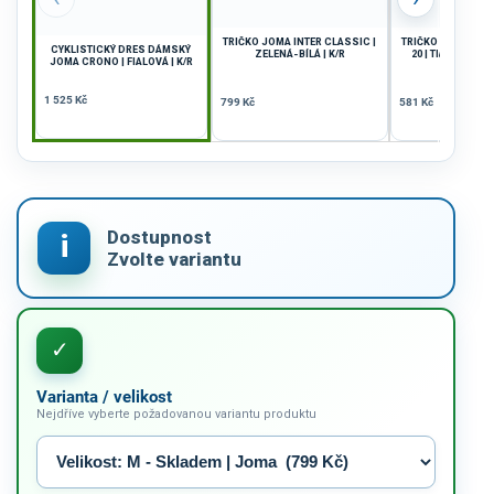
TRIČKO JOMA INTER CLASSIC |
TRIČKO JOMA CH
CYKLISTICKÝ DRES DÁMSKÝ
ZELENÁ-BÍLÁ | K/R
20 | TMAVĚ MOD
JOMA CRONO | FIALOVÁ | K/R
MODRÁ | 
1 525 Kč
799 Kč
581 Kč
Varianta / velikost
Nejdříve vyberte požadovanou variantu produktu