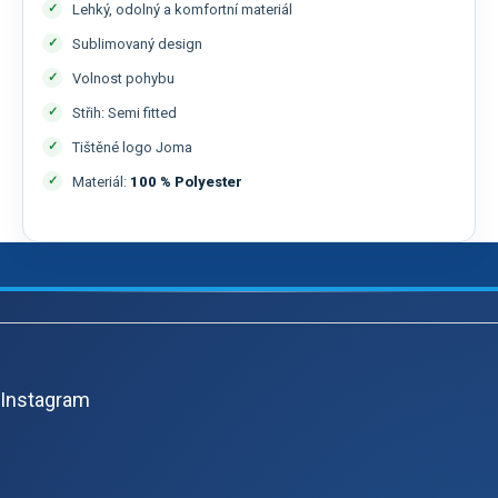
Lehký, odolný a komfortní materiál
Sublimovaný design
Volnost pohybu
Střih: Semi fitted
Tištěné logo Joma
Materiál:
100 % Polyester
Z
á
p
Instagram
a
t
í