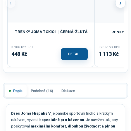
‹
›
TRENKY JOMA TOKIO II | ČERNÁ-ŽLUTÁ
TRENKY JOM
370 Kč bez DPH
920 Kč bez DPH
448 Kč
1 113 Kč
DETAIL
Popis
Podobné (16)
Diskuze
Dres Joma Hispalis V
je pánské sportovní tričko s krátkým
rukávem, vyvinuté
speciálně pro házenou
. Je navržen tak, aby
poskytoval
maximální komfort, dlouhou životnost a plnou