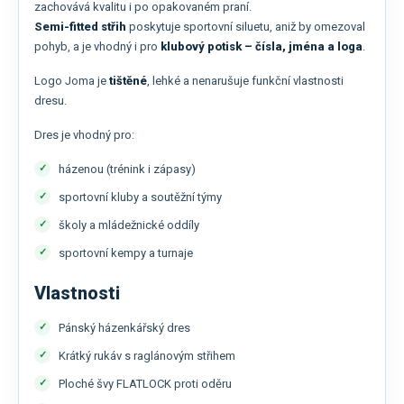
zachovává kvalitu i po opakovaném praní.
Semi-fitted střih
poskytuje sportovní siluetu, aniž by omezoval
pohyb, a je vhodný i pro
klubový potisk – čísla, jména a loga
.
Logo Joma je
tištěné
, lehké a nenarušuje funkční vlastnosti
dresu.
Dres je vhodný pro:
házenou (trénink i zápasy)
sportovní kluby a soutěžní týmy
školy a mládežnické oddíly
sportovní kempy a turnaje
Vlastnosti
Pánský házenkářský dres
Krátký rukáv s raglánovým střihem
Ploché švy FLATLOCK proti oděru