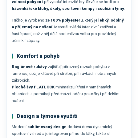
volnost pohybu
i při vysoké intenzitě hry. Skvěle se hodí pro
házenkářské kluby, školy, sportovní kempy i soutěžní týmy
.
Tričko je vyrobeno ze
100% polyesteru
, který je
lehký, odolný
a příjemný na nošení
. Materiál zvládá intenzivní zatížení a
časté praní, což z něj dělá spolehlivou volbu pro pravidelný
trénink i zápasy.
Komfort a pohyb
Raglánové rukávy
zajišťují přirozený rozsah pohybu v
ramenou, což je klíčové při střelbě, přihrávkách i obranných
zákrocích.
Ploché švy FLATLOCK
minimalizují tření v namáhaných
oblastech a pomáhají předcházet oděru pokožky i při delším
nošení.
Design a týmové využití
Moderní
sublimovaný design
dodává dresu dynamický
sportovní vzhled a je integrován přímo do látky, takže si