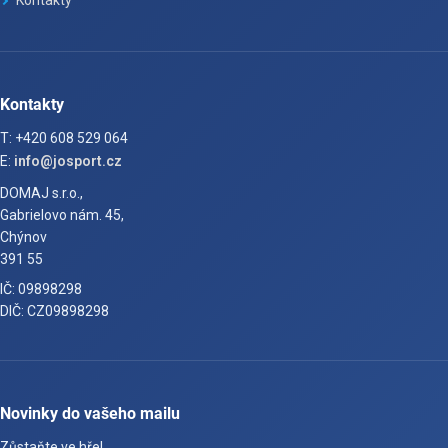
Kontakty
T: +420 608 529 064
E:
info@josport.cz
DOMAJ s.r.o.,
Gabrielovo nám. 45,
Chýnov
391 55
IČ: 09898298
DIČ: CZ09898298
Novinky do vašeho mailu
Zůstaňte ve hře!