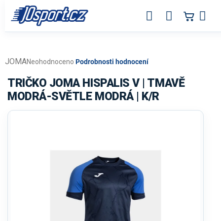
Přejít
na
obsah
JOMA
Průměrné
Neohodnoceno
Podrobnosti hodnocení
hodnocení
produktu
TRIČKO JOMA HISPALIS V | TMAVĚ
je
MODRÁ-SVĚTLE MODRÁ | K/R
0,0
z
5
hvězdiček.