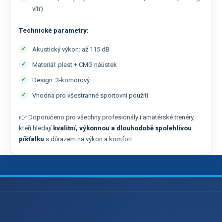
vítr)
Technické parametry:
Akustický výkon: až 115 dB
Materiál: plast + CMG náústek
Design: 3-komorový
Vhodná pro všestranné sportovní použití
👉 Doporučeno pro všechny profesionály i amatérské trenéry,
kteří hledají
kvalitní, výkonnou a dlouhodobě spolehlivou
píšťalku
s důrazem na výkon a komfort.
Z
á
p