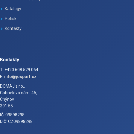
Katalogy
Potisk
Kontakty
Kontakty
T: +420 608 529 064
E:
info@josport.cz
DOMAJ s.r.o.,
Gabrielovo nám. 45,
Chýnov
391 55
IČ: 09898298
DIČ: CZ09898298