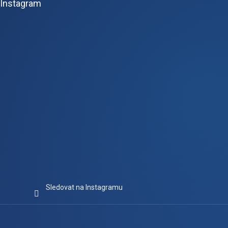
Instagram
a
t
í
Sledovat na Instagramu