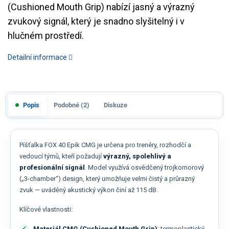
(Cushioned Mouth Grip) nabízí jasný a výrazný
zvukový signál, který je snadno slyšitelný i v
hlučném prostředí.
Detailní informace
Popis
Podobné (2)
Diskuze
Píšťalka FOX 40 Epik CMG je určena pro trenéry, rozhodčí a
vedoucí týmů, kteří požadují
výrazný, spolehlivý a
profesionální signál
. Model využívá osvědčený trojkomorový
(„3-chamber“) design, který umožňuje velmi čistý a průrazný
zvuk — uváděný akustický výkon činí až 115 dB.
Klíčové vlastnosti:
Materiál CMG (Cushioned Mouth Grip)
: termoplastický