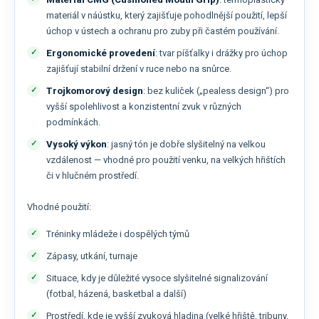
materiál v náústku, který zajišťuje pohodlnější použití, lepší
úchop v ústech a ochranu pro zuby při častém používání.
Ergonomické provedení
: tvar píšťalky i drážky pro úchop
zajišťují stabilní držení v ruce nebo na snůrce.
Trojkomorový design
: bez kuliček („pealess design“) pro
vyšší spolehlivost a konzistentní zvuk v různých
podmínkách.
Vysoký výkon
: jasný tón je dobře slyšitelný na velkou
vzdálenost — vhodné pro použití venku, na velkých hřištích
či v hlučném prostředí.
Vhodné použití:
Tréninky mládeže i dospělých týmů
Zápasy, utkání, turnaje
Situace, kdy je důležité vysoce slyšitelné signalizování
(fotbal, házená, basketbal a další)
Prostředí, kde je vyšší zvuková hladina (velké hřiště, tribuny,