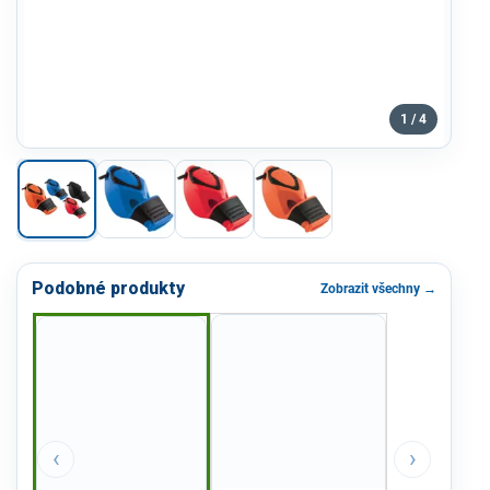
1 / 4
Podobné produkty
Zobrazit všechny →
‹
›