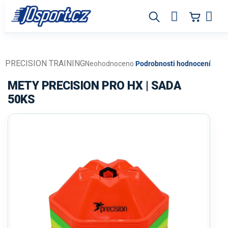
Přejít
na
obsah
PRECISION TRAINING
Průměrné
Neohodnoceno
Podrobnosti hodnocení
hodnocení
produktu
METY PRECISION PRO HX | SADA
je
50KS
0,0
z
5
hvězdiček.