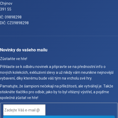
Chýnov
391 55
IČ: 09898298
DIČ: CZ09898298
Novinky do vašeho mailu
Zůstaňte ve hře!
Přihlaste se k odběru novinek a připravte se na přednostní info o
nových kolekcích, exkluzivní slevy a už nikdy vám neunikne nejnovější
vybavení, díky kterému bude váš tým na vrcholu své hry.
Pamatujte, že šampioni nečekají na příležitosti, ale vytvářejí je. Takže
stiskněte tlačítko pro odběr, jako by to byl vítězný výstřel, a pojďme
společně zůstat ve hře!