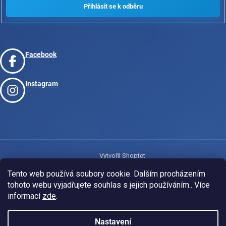
Facebook
Instagram
Vytvořil Shoptet
Tento web používá soubory cookie. Dalším procházením
tohoto webu vyjadřujete souhlas s jejich používáním.. Více
Copyright 2026
www.josport.cz
. Všechna práva vyhrazena.
informací
zde
.
Nastavení