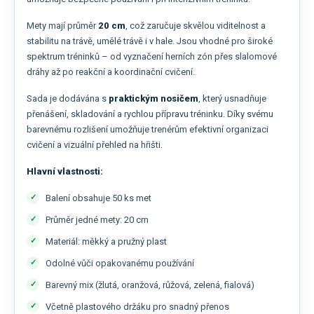
Mety mají průměr
20 cm
, což zaručuje skvělou viditelnost a
stabilitu na trávě, umělé trávě i v hale. Jsou vhodné pro široké
spektrum tréninků – od vyznačení herních zón přes slalomové
dráhy až po reakční a koordinační cvičení.
Sada je dodávána s
praktickým nosičem
, který usnadňuje
přenášení, skladování a rychlou přípravu tréninku. Díky svému
barevnému rozlišení umožňuje trenérům efektivní organizaci
cvičení a vizuální přehled na hřišti.
Hlavní vlastnosti:
Balení obsahuje 50 ks met
Průměr jedné mety: 20 cm
Materiál: měkký a pružný plast
Odolné vůči opakovanému používání
Barevný mix (žlutá, oranžová, růžová, zelená, fialová)
Včetně plastového držáku pro snadný přenos