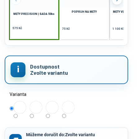
POPRUH NA METY
METY VELKÉ PRECI
METY PRECISION | SADA 50ks
40ks
575 Kč
75 Kč
1 100 Kč
Varianta
Můžeme doručit do:
Zvolte variantu