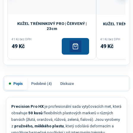
KUŽEL TRÉNINKOVÝ PRO | ČERVENÝ |
KUŽEL TRÉNINK
23cm
41 Kč bez DPH
41 Kč bez DPH
49 Kč
49 Kč
Popis
Podobné (4)
Diskuze
Precision Pro HX
je profesionální sada vytyčovacích met, která
obsahuje
50 kusů
flexibilních plastových markerů v různých
barvách (žlutá, oranžová, růžová, zelená, fialová). Jsou vyrobeny
z
pružného, měkkého plastu
, který odolává deformacím a
umožňuje bezpečné používání i při intenzivním tréninku.