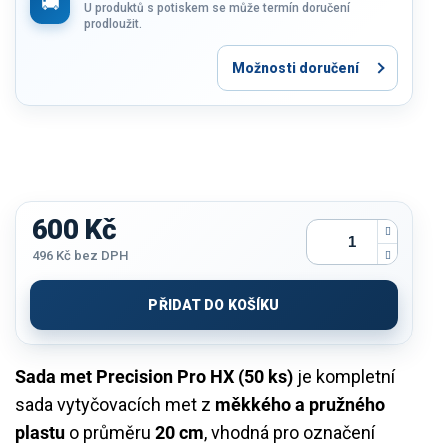
U produktů s potiskem se může termín doručení
prodloužit.
Možnosti doručení
600 Kč
496 Kč bez DPH
Měrná
cena:
PŘIDAT DO KOŠÍKU
Sada met Precision Pro HX (50 ks)
je kompletní
sada vytyčovacích met z
měkkého a pružného
plastu
o průměru
20 cm
, vhodná pro označení