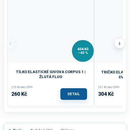
‹
›
434 Kč
–40 %
TÍLKO ELASTICKÉ GIVOVA CORPUS 1 |
TRIČKO ELASTI
ŽLUTÁ FLUO
SVĚTL
215 Kč bez DPH
251 Kč bez DPH
260 Kč
304 Kč
DETAIL