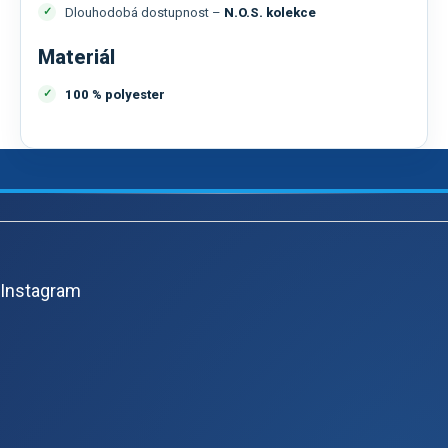
Dlouhodobá dostupnost –
N.O.S. kolekce
Materiál
100 % polyester
Z
á
p
Instagram
a
t
í