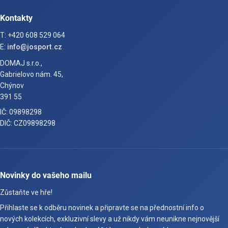
Kontakty
T: +420 608 529 064
E:
info@josport.cz
DOMAJ s.r.o.,
Gabrielovo nám. 45,
Chýnov
391 55
IČ: 09898298
DIČ: CZ09898298
Novinky do vašeho mailu
Zůstaňte ve hře!
Přihlaste se k odběru novinek a připravte se na přednostní info o
nových kolekcích, exkluzivní slevy a už nikdy vám neunikne nejnovější