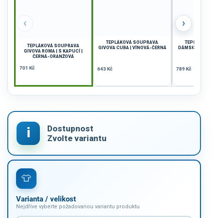
‹
›
TEPLÁKOVÁ SOUPRAVA
TEPLÁKOVÁ S
TEPLÁKOVÁ SOUPRAVA
GIVOVA CUBA | VÍNOVÁ-ČERNÁ
DÁMSKÁ GIVOVA D
GIVOVA ROMA | S KAPUCÍ |
ČERNÁ-B
ČERNÁ-ORANŽOVÁ
701 Kč
643 Kč
789 Kč
Varianta / velikost
Nejdříve vyberte požadovanou variantu produktu