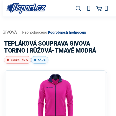
Přejít
na
obsah
GIVOVA
Průměrné
Neohodnoceno
Podrobnosti hodnocení
hodnocení
produktu
TEPLÁKOVÁ SOUPRAVA GIVOVA
je
TORINO | RŮŽOVÁ-TMAVĚ MODRÁ
0,0
z
SLEVA -40 %
AKCE
5
hvězdiček.