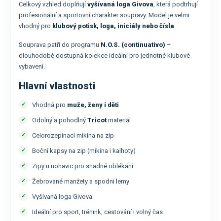
Celkový vzhled doplňují
vyšívaná loga Givova
, která podtrhují
profesionální a sportovní charakter soupravy. Model je velmi
vhodný pro
klubový potisk, loga, iniciály nebo čísla
.
Souprava patří do programu
N.O.S. (continuativo)
–
dlouhodobě dostupná kolekce ideální pro jednotné klubové
vybavení.
Hlavní vlastnosti
Vhodná pro
muže, ženy i děti
Odolný a pohodlný
Tricot
materiál
Celorozepínací mikina na zip
Boční kapsy na zip (mikina i kalhoty)
Zipy u nohavic pro snadné oblékání
Žebrované manžety a spodní lemy
Vyšívaná loga Givova
Ideální pro sport, trénink, cestování i volný čas