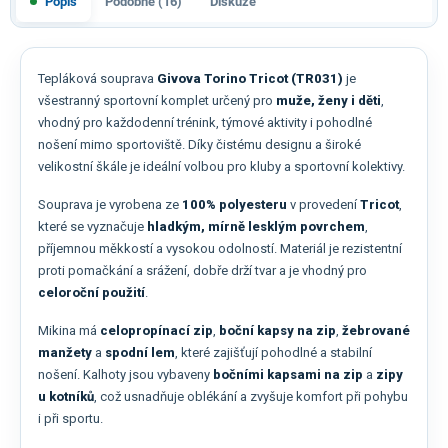
Popis
Podobné (16)
Diskuze
Tepláková souprava
Givova Torino Tricot (TR031)
je
všestranný sportovní komplet určený pro
muže, ženy i děti
,
vhodný pro každodenní trénink, týmové aktivity i pohodlné
nošení mimo sportoviště. Díky čistému designu a široké
velikostní škále je ideální volbou pro kluby a sportovní kolektivy.
Souprava je vyrobena ze
100% polyesteru
v provedení
Tricot
,
které se vyznačuje
hladkým, mírně lesklým povrchem
,
příjemnou měkkostí a vysokou odolností. Materiál je rezistentní
proti pomačkání a srážení, dobře drží tvar a je vhodný pro
celoroční použití
.
Mikina má
celopropínací zip
,
boční kapsy na zip
,
žebrované
manžety
a
spodní lem
, které zajišťují pohodlné a stabilní
nošení. Kalhoty jsou vybaveny
bočními kapsami na zip
a
zipy
u kotníků
, což usnadňuje oblékání a zvyšuje komfort při pohybu
i při sportu.