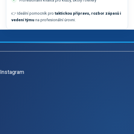
Profesionální kvalita pro kluby, školy i trenéry
👉 Ideální pomocník pro
taktickou přípravu, rozbor zápasů i
vedení týmu
na profesionální úrovni.
Z
á
p
Instagram
a
t
í