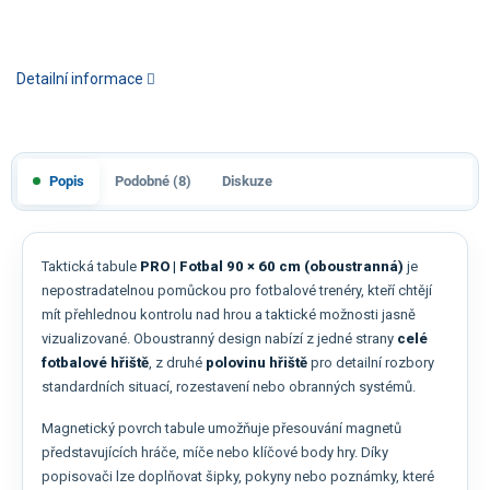
Detailní informace
Popis
Podobné (8)
Diskuze
Taktická tabule
PRO | Fotbal 90 × 60 cm (oboustranná)
je
nepostradatelnou pomůckou pro fotbalové trenéry, kteří chtějí
mít přehlednou kontrolu nad hrou a taktické možnosti jasně
vizualizované. Oboustranný design nabízí z jedné strany
celé
fotbalové hřiště
, z druhé
polovinu hřiště
pro detailní rozbory
standardních situací, rozestavení nebo obranných systémů.
Magnetický povrch tabule umožňuje přesouvání magnetů
představujících hráče, míče nebo klíčové body hry. Díky
popisovači lze doplňovat šipky, pokyny nebo poznámky, které