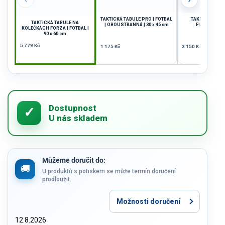
TAKTICKÁ TABULE PRO | FOTBAL
TAKTICKÁ TABU
TAKTICKÁ TABULE NA
| OBOUSTRANNÁ | 30 x 45 cm
FUTSAL | 60 
KOLEČKÁCH FORZA | FOTBAL |
90 x 60 cm
5 779 Kč
1 175 Kč
3 150 Kč
Můžeme doručit do:
U produktů s potiskem se může termín doručení
prodloužit.
Možnosti doručení
12.8.2026