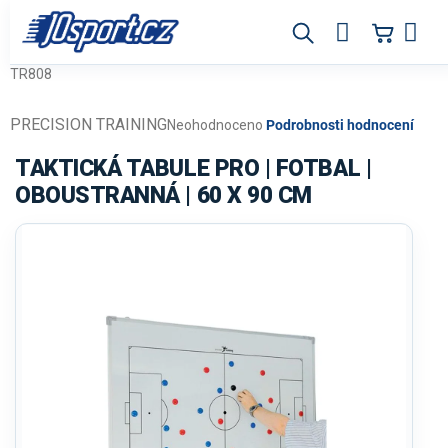
Přejít
na
obsah
TR808
PRECISION TRAINING
Průměrné
Neohodnoceno
Podrobnosti hodnocení
hodnocení
produktu
TAKTICKÁ TABULE PRO | FOTBAL |
je
OBOUSTRANNÁ | 60 X 90 CM
0,0
z
5
hvězdiček.