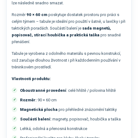
lze následně snadno smazat.
Rozměr
90 × 60 cm
poskytuje dostatek prostoru pro práci s
celým týmem – tabule je ideální pro použití v šatně, u lavičky i při
taktických poradách. Součástí balení je
sada magnetů,
popisovač, stírací houbička a praktická taška
pro snadné
přenášení.
Tabule je vyrobena z odolného materiálu s pevnou konstrukcí,
což zaručuje dlouhou životnost i při každodenním používání v
tréninkovém prostředí.
Vlastnosti produktu:
Oboustranné provedení
: celé hřiště / polovina hřiště
Rozměr:
90 × 60 cm
Magnetická plocha
pro přehledné znázornění taktiky
Součástí balení:
magnety, popisovač, houbička a taška
Lehká, odolná a přenosná konstrukce