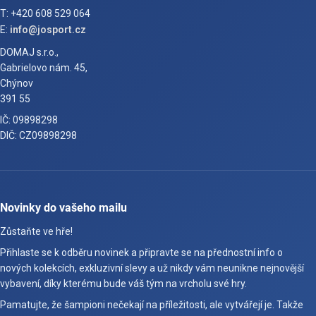
T: +420 608 529 064
E:
info@josport.cz
DOMAJ s.r.o.,
Gabrielovo nám. 45,
Chýnov
391 55
IČ: 09898298
DIČ: CZ09898298
Novinky do vašeho mailu
Zůstaňte ve hře!
Přihlaste se k odběru novinek a připravte se na přednostní info o
nových kolekcích, exkluzivní slevy a už nikdy vám neunikne nejnovější
vybavení, díky kterému bude váš tým na vrcholu své hry.
Pamatujte, že šampioni nečekají na příležitosti, ale vytvářejí je. Takže