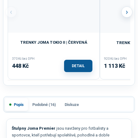
‹
›
TRENKY JOMA TOKIO II | ČERVENÁ
TRENKY JO
370 Kč bez DPH
920 Kč bez DPH
448 Kč
1 113 Kč
DETAIL
Popis
Podobné (16)
Diskuze
Štulpny Joma Premier
jsou navrženy pro fotbalisty a
sportovce, kteří potřebují spolehlivé, pohodlné a dobře