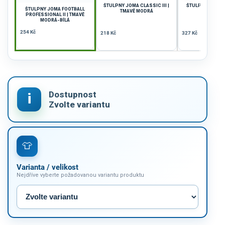
ŠTULPNY JOMA CLASSIC III |
ŠTULPNY JOMA LI
ŠTULPNY JOMA FOOTBALL
TMAVĚ MODRÁ
ČERN
PROFESSIONAL II | TMAVĚ
MODRÁ-BÍLÁ
254 Kč
218 Kč
327 Kč
Varianta / velikost
Nejdříve vyberte požadovanou variantu produktu