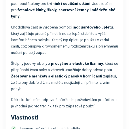
padnoucí štulpny pro
trénink i soutěžní utkání
. Jsou ideální
pro
fotbalové kluby, školy, sportovní kempy i mládežnické
týmy
.
Chodidlová část je vyrobena pomocí
jacquardového úpletu
,
který zajišťuje přesné přilnutí k noze, lepší stabilitu a vyšší
komfort během pohybu. Stejný typ úpletu je použit i v zadní
části, což přispívá k rovnoměrnému rozložení tlaku a příjemnému
nošení po celý zápas.
Štulpny jsou vyrobeny z
prodyšné a elastické tkaniny
, která se
přizpůsobí tvaru nohy a zároveň umožňuje dobrý odvod potu.
Žebrované manžety
a
elastický pásek v horní části
zajišťují,
že štulpny dobře drží na místě a nesjíždějí ani při intenzivním
pohybu.
Délka ke kolenům odpovídá oficiálním požadavkům pro fotbal a
je vhodná jak pro trénink, tak pro zápasové použití.
Vlastnosti
Jacquardový úplet v oblasti chodidla