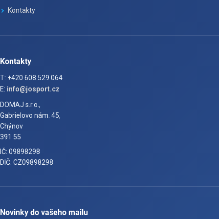
Kontakty
Kontakty
T: +420 608 529 064
E:
info@josport.cz
DOMAJ s.r.o.,
Gabrielovo nám. 45,
Chýnov
391 55
IČ: 09898298
DIČ: CZ09898298
Novinky do vašeho mailu