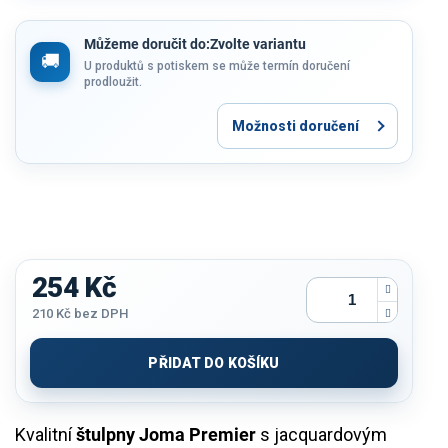
Můžeme doručit do:
Zvolte variantu
U produktů s potiskem se může termín doručení
prodloužit.
Možnosti doručení
254 Kč
210 Kč
bez DPH
Měrná
cena:
PŘIDAT DO KOŠÍKU
Kvalitní
štulpny Joma Premier
s jacquardovým