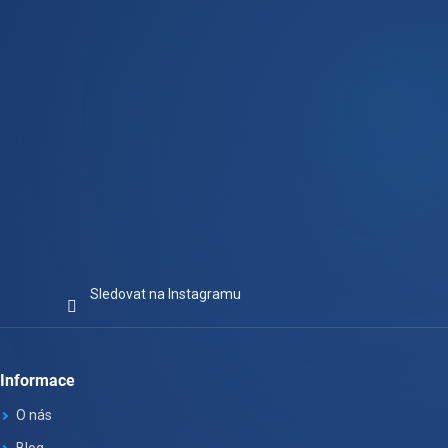
í
Sledovat na Instagramu
Informace
O nás
Blog