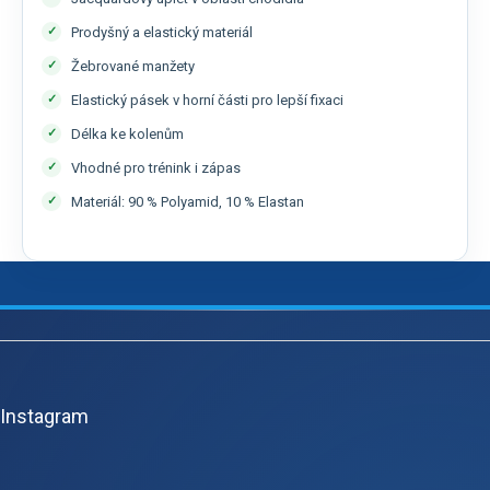
Prodyšný a elastický materiál
Žebrované manžety
Elastický pásek v horní části pro lepší fixaci
Délka ke kolenům
Vhodné pro trénink i zápas
Materiál: 90 % Polyamid, 10 % Elastan
Z
á
p
Instagram
a
t