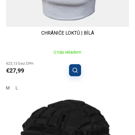
CHRÁNIČE LOKTŮ | BÍLÁ
U nás skladem
€23,13 bez DPH
€27,99
M
L