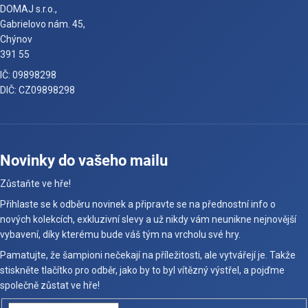
DOMAJ s.r.o.,
Gabrielovo nám. 45,
Chýnov
391 55
IČ: 09898298
DIČ: CZ09898298
Novinky do vašeho mailu
Zůstaňte ve hře!
Přihlaste se k odběru novinek a připravte se na přednostní info o
nových kolekcích, exkluzivní slevy a už nikdy vám neunikne nejnovější
vybavení, díky kterému bude váš tým na vrcholu své hry.
Pamatujte, že šampioni nečekají na příležitosti, ale vytvářejí je. Takže
stiskněte tlačítko pro odběr, jako by to byl vítězný výstřel, a pojďme
společně zůstat ve hře!