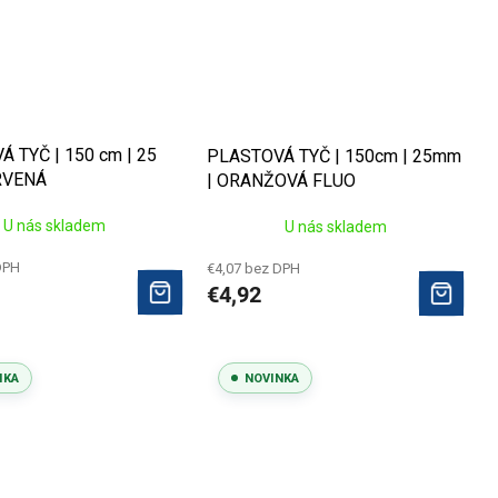
 TYČ | 150 cm | 25
PLASTOVÁ TYČ | 150cm | 25mm
RVENÁ
| ORANŽOVÁ FLUO
U nás skladem
U nás skladem
DPH
€4,07 bez DPH
€4,92
NKA
NOVINKA