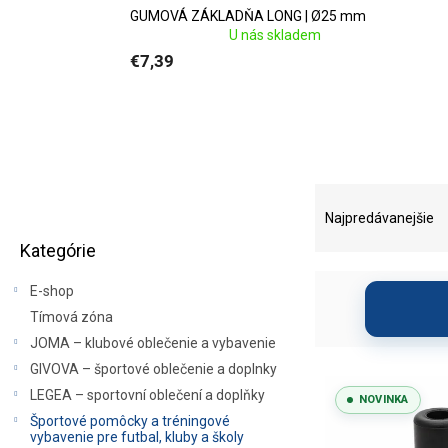
GUMOVÁ ZÁKLADŇA LONG | Ø25 mm
U nás skladem
€7,39
B
R
o
a
Najpredávanejšie
Preskočiť
č
d
Kategórie
kategórie
n
e
ý
n
E-shop
p
i
Tímová zóna
a
e
JOMA – klubové oblečenie a vybavenie
n
p
e
r
GIVOVA – športové oblečenie a doplnky
V
l
o
ý
LEGEA – sportovní oblečení a doplňky
NOVINKA
d
p
Športové pomôcky a tréningové
u
vybavenie pre futbal, kluby a školy
i