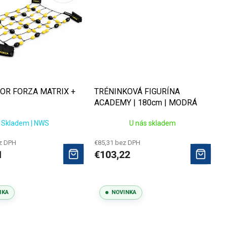
OR FORZA MATRIX +
TRÉNINKOVÁ FIGURÍNA
ACADEMY | 180cm | MODRÁ
Skladem | NWS
U nás skladem
z DPH
€85,31 bez DPH
1
€103,22
NKA
NOVINKA