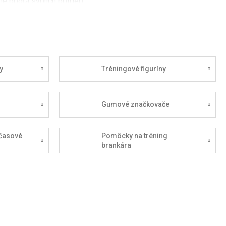
e podľa svojich potrieb.
y
Tréningové figuríny
Gumové značkovače
časové
Pomôcky na tréning
brankára