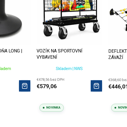
ŇA LONG |
VOZÍK NA SPORTOVNÍ
DEFLEKT
VYBAVENÍ
ZÁVAŽÍ
kladem
Skladem | NWS
€478,56 bez DPH
€368,60 be
€579,06
€446,0
NOVINKA
NOVI