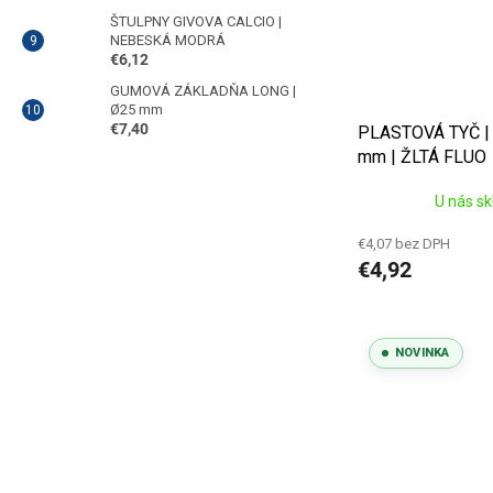
ŠTULPNY GIVOVA CALCIO |
NEBESKÁ MODRÁ
€6,12
GUMOVÁ ZÁKLADŇA LONG |
Ø25 mm
€7,40
PLASTOVÁ TYČ | 
mm | ŽLTÁ FLUO
U nás s
€4,07 bez DPH
€4,92
NOVINKA