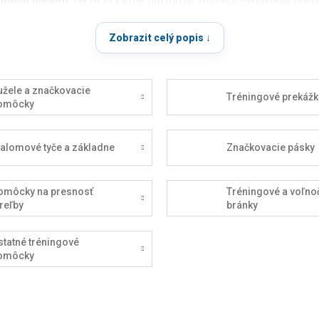
lneho odberu
, takže si každý tím môže zostaviť vybavenie presn
Zobrazit celý popis ↓
užele a značkovacie
Tréningové prekážk
omôcky
lalomové tyče a základne
Značkovacie pásky
omôcky na presnosť
Tréningové a voľno
reľby
bránky
statné tréningové
omôcky