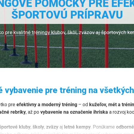
NGOVÉ POMÔCKY PRE EFE
ŠPORTOVÚ PRÍPRAVU
o pre kvalitné tréningy klubov, škôl, zväzov aj športových k
 vybavenie pre tréning na všetkých
etko pre
efektívny a moderný tréning
– od
kužeľov, mét a tréni
ačné rebríky
, až po
vybavenie na označenie ihriska
a rozvoj koo
športové kluby
,
školy
,
zväzy
aj
letné kempy
. Ponúkame
odborné