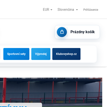
EUR
Slovenčina
tisk
Futbalové bránky, striedačky a vybavenie ihrísk
Kontakty
Prihlásenie
Prázdny košík
NÁKUPNÝ
KOŠÍK
Sportovní sety
Výprodej
Klubovyshop.cz