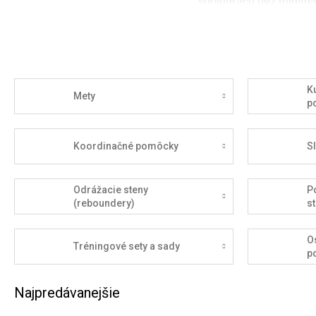
spoluprácu bez minimá
K
Mety
p
Koordinačné pomôcky
S
Odrážacie steny
P
(reboundery)
st
O
Tréningové sety a sady
p
Najpredávanejšie