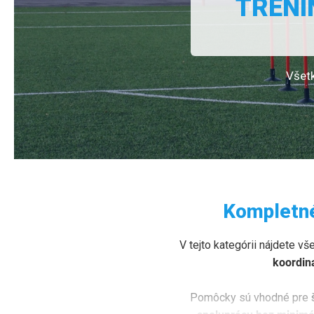
TRÉNI
Všetk
Kompletné
V tejto kategórii nájdete vš
koordin
Pomôcky sú vhodné pre