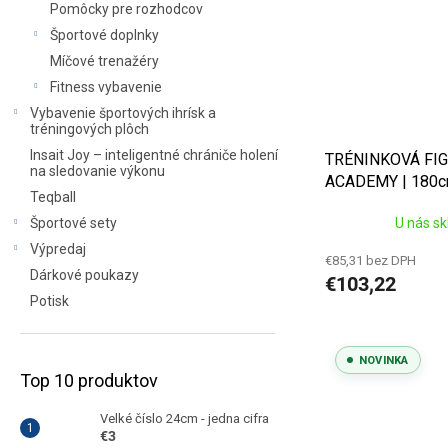
Pomôcky pre rozhodcov
Športové doplnky
Míčové trenažéry
Fitness vybavenie
Vybavenie športových ihrísk a
tréningových plôch
Insait Joy – inteligentné chrániče holení
TRÉNINKOVÁ FI
na sledovanie výkonu
ACADEMY | 180c
Teqball
Športové sety
U nás s
Výpredaj
€85,31 bez DPH
Dárkové poukazy
€103,22
Potisk
NOVINKA
Top 10 produktov
Velké číslo 24cm - jedna cifra
€3