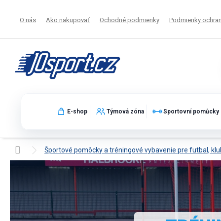
Prejsť
na
O nás
Ako nakupovať
Ochodné podmienky
Podmienky ochran
obsah
E-shop
Týmová zóna
Sportovní pomůcky
Domov
Športové pomôcky a tréningové vybavenie pre futbal, klu
Tréningové pomôcky – vybavenie pre 