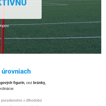
KTÍVNU
empov.
 úrovniach
ngových figurín
, cez
bránky,
rdinácie.
 poradenstvo
a
dlhodobú