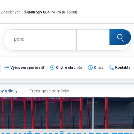
y osobných údajov
608 529 064
Výmena, vrátenie a reklamácia tovaru
Katalogy
Po
Vybavení sportovišť
Chytré chrániče
O nás
Kontakty
by a školy
Tréningové pomôcky
kluby, školy a športové kempy