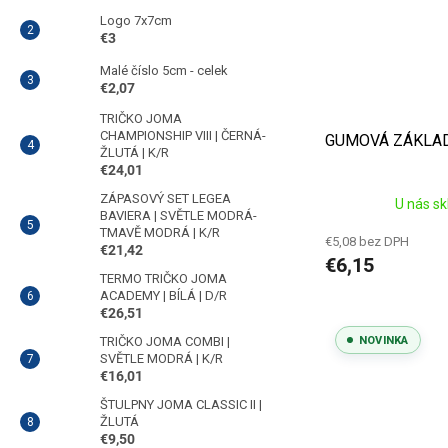
Logo 7x7cm
€3
Malé číslo 5cm - celek
€2,07
TRIČKO JOMA
CHAMPIONSHIP VIII | ČERNÁ-
GUMOVÁ ZÁKLAD
ŽLUTÁ | K/R
€24,01
ZÁPASOVÝ SET LEGEA
U nás s
BAVIERA | SVĚTLE MODRÁ-
TMAVĚ MODRÁ | K/R
€5,08 bez DPH
€21,42
€6,15
TERMO TRIČKO JOMA
ACADEMY | BÍLÁ | D/R
€26,51
TRIČKO JOMA COMBI |
NOVINKA
SVĚTLE MODRÁ | K/R
€16,01
ŠTULPNY JOMA CLASSIC II |
ŽLUTÁ
€9,50