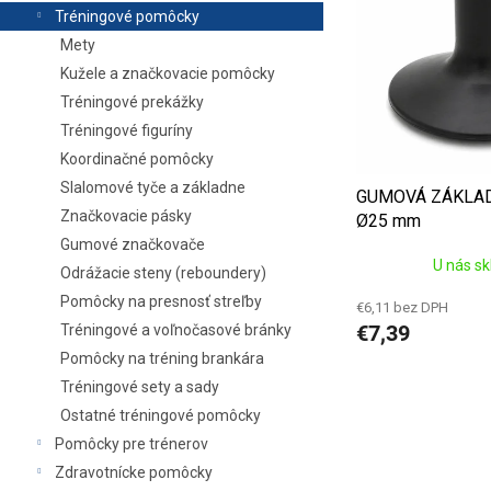
k
s
Tréningové pomôcky
t
p
Mety
o
r
Kužele a značkovacie pomôcky
v
o
Tréningové prekážky
d
Tréningové figuríny
u
k
Koordinačné pomôcky
t
Slalomové tyče a základne
GUMOVÁ ZÁKLAD
o
Značkovacie pásky
Ø25 mm
v
Gumové značkovače
U nás s
Odrážacie steny (reboundery)
Pomôcky na presnosť streľby
€6,11 bez DPH
€7,39
Tréningové a voľnočasové bránky
Pomôcky na tréning brankára
Tréningové sety a sady
Ostatné tréningové pomôcky
Pomôcky pre trénerov
Zdravotnícke pomôcky