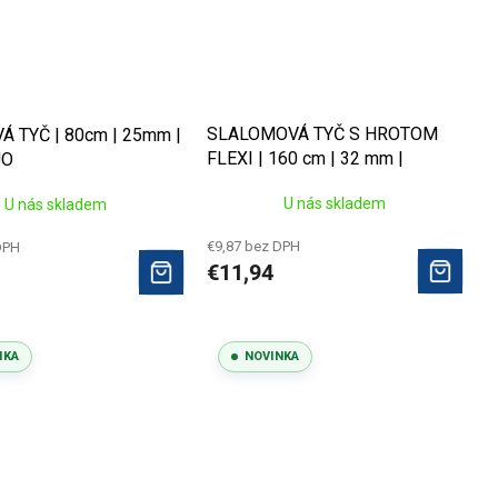
SLALOMOVÁ TYČ S HROTOM
 TYČ | 80cm | 25mm |
FLEXI | 160 cm | 32 mm |
UO
ČIERNA
U nás skladem
U nás skladem
€9,87 bez DPH
DPH
€11,94
NKA
NOVINKA