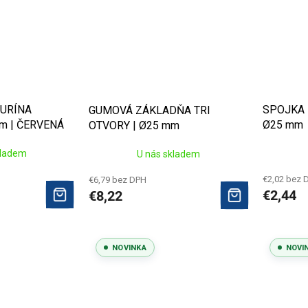
GURÍNA
SPOJKA 
GUMOVÁ ZÁKLADŇA TRI
m | ČERVENÁ
Ø25 mm
OTVORY | Ø25 mm
kladem
U nás skladem
€2,02 bez 
€6,79 bez DPH
€2,44
€8,22
NOVINKA
NOVI