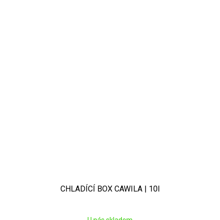
CHLADÍCÍ BOX CAWILA | 10l
U nás skladem