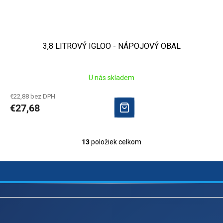
3,8 LITROVÝ IGLOO - NÁPOJOVÝ OBAL
U nás skladem
€22,88 bez DPH
€27,68
13
položiek celkom
O
v
l
á
d
Z
a
c
á
i
e