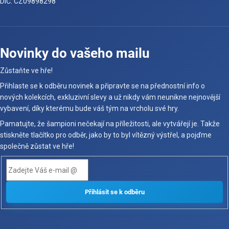
DIČ: CZ09898298
Novinky do vašeho mailu
Zůstaňte ve hře!
Přihlaste se k odběru novinek a připravte se na přednostní info o
nových kolekcích, exkluzivní slevy a už nikdy vám neunikne nejnovější
vybavení, díky kterému bude váš tým na vrcholu své hry.
Pamatujte, že šampioni nečekají na příležitosti, ale vytvářejí je. Takže
stiskněte tlačítko pro odběr, jako by to byl vítězný výstřel, a pojďme
společně zůstat ve hře!