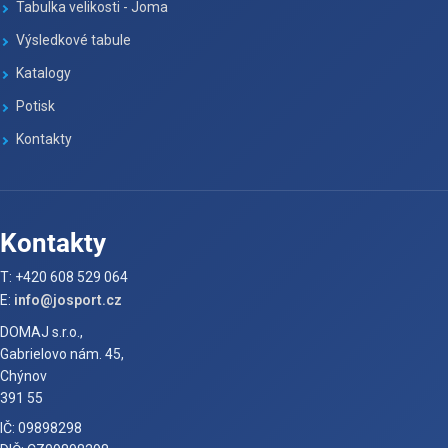
Tabulka velikosti - Joma
Výsledkové tabule
Katalogy
Potisk
Kontakty
Kontakty
T: +420 608 529 064
E:
info@josport.cz
DOMAJ s.r.o.,
Gabrielovo nám. 45,
Chýnov
391 55
IČ: 09898298