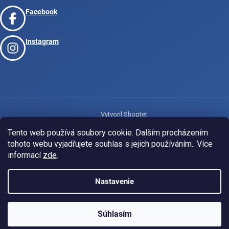
Facebook
Instagram
Vytvoril Shoptet
Tento web používá soubory cookie. Dalším procházením
tohoto webu vyjadřujete souhlas s jejich používáním.. Více
Copyright 2026
www.josport.cz
. Všetky práva vyhradené.
informací
zde
.
Nastavenie
Súhlasím
KLUBOVÁ NABÍDKA
⚡
ZDARMA
Ozveme se do 24 hodin