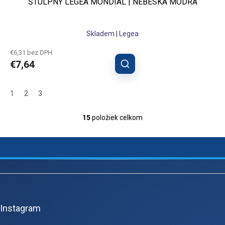
ŠTULPNY LEGEA MONDIAL | NEBESKÁ MODRÁ
Skladem | Legea
€6,31 bez DPH
€7,64
1
2
3
15
položiek celkom
O
v
l
á
d
a
Z
c
á
i
e
p
p
Instagram
ä
r