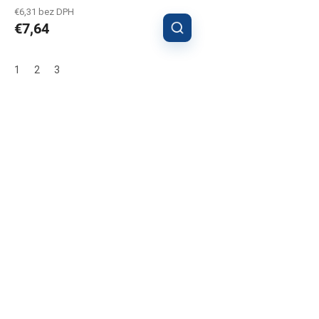
€6,31 bez DPH
€7,64
1
2
3