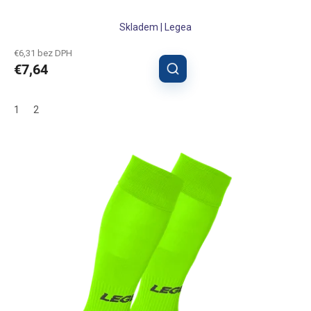
Skladem | Legea
€6,31 bez DPH
€7,64
1
2