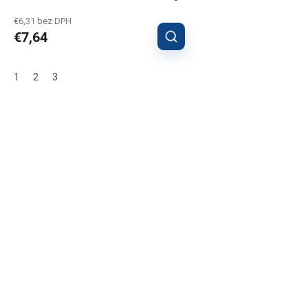
€6,31 bez DPH
€7,64
1
2
3