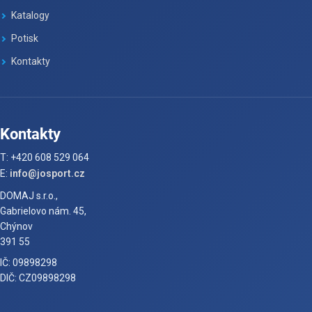
Katalogy
Potisk
Kontakty
Kontakty
T: +420 608 529 064
E:
info@josport.cz
DOMAJ s.r.o.,
Gabrielovo nám. 45,
Chýnov
391 55
IČ: 09898298
DIČ: CZ09898298