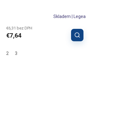
Skladem | Legea
€6,31 bez DPH
€7,64
2
3