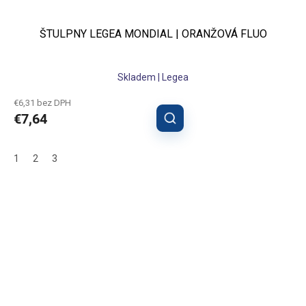
ŠTULPNY LEGEA MONDIAL | ORANŽOVÁ FLUO
Skladem | Legea
€6,31 bez DPH
€7,64
1
2
3