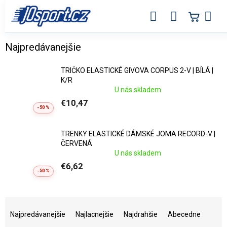
Prejsť
na
obsah
Elastické sportovní oblečení ve výprod
Najpredávanejšie
TRIČKO ELASTICKÉ GIVOVA CORPUS 2-V | BÍLÁ |
K/R
U nás skladem
€10,47
-50 %
TRENKY ELASTICKÉ DÁMSKÉ JOMA RECORD-V |
ČERVENÁ
U nás skladem
€6,62
-50 %
R
a
Najpredávanejšie
Najlacnejšie
Najdrahšie
Abecedne
d