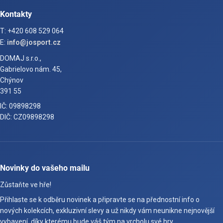
Kontakty
T: +420 608 529 064
E:
info@josport.cz
DOMAJ s.r.o.,
Gabrielovo nám. 45,
Chýnov
391 55
IČ: 09898298
DIČ: CZ09898298
Novinky do vašeho mailu
Zůstaňte ve hře!
Přihlaste se k odběru novinek a připravte se na přednostní info o
nových kolekcích, exkluzivní slevy a už nikdy vám neunikne nejnovější
vybavení, díky kterému bude váš tým na vrcholu své hry.