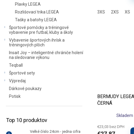
Plavky LEGEA
Rozlišovací trika LEGEA
3XS
2XS
XS
Tašky a batohy LEGEA
Športové pomôcky a tréningové
vybavenie pre futbal, kluby a školy
Vybavenie športových ihrísk a
tréningových plôch
Insait Joy – inteligentné chrániče holení
na sledovanie výkonu
Teqball
Športové sety
Výpredaj
Dárkové poukazy
BERMUDY LEGEA P
Potisk
ČERNÁ
Skladem 
Top 10 produktov
€23,03 bez DPH
Velké číslo 24cm - jedna cifra
€27,87