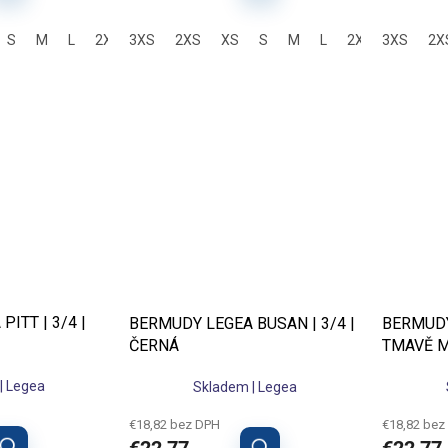
S
M
L
2XL
3XS
2XS
XS
S
M
L
2XL
3XS
2X
ITT | 3/4 |
BERMUDY LEGEA BUSAN | 3/4 |
BERMUDY
ČERNÁ
TMAVĚ 
| Legea
Skladem | Legea
€18,82 bez DPH
€18,82 bez