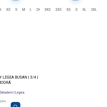
S
XS
S
M
L
2XL
3XS
2XS
XS
S
XL
2XL
 LEGEA BUSAN | 3/4 |
MODRÁ
Skladem | Legea
 DPH