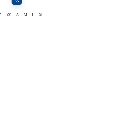
S
XS
S
M
L
XL
2XL