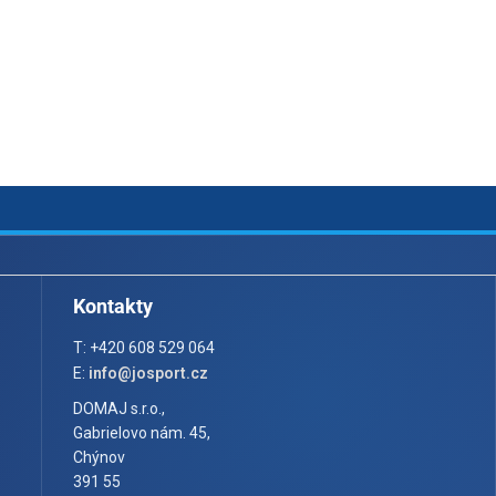
Kontakty
T: +420 608 529 064
E:
info@josport.cz
DOMAJ s.r.o.,
Gabrielovo nám. 45,
Chýnov
391 55