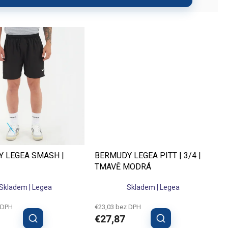
týmů po dospělé. Využijí je
u kluby navíc využít
výhodné
 LEGEA SMASH |
BERMUDY LEGEA PITT | 3/4 |
TMAVĚ MODRÁ
Skladem | Legea
Skladem | Legea
 DPH
€23,03 bez DPH
€27,87