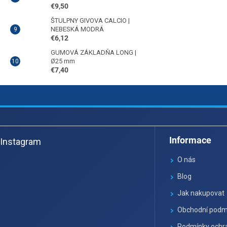
€9,50
ŠTULPNY GIVOVA CALCIO |
NEBESKÁ MODRÁ
€6,12
GUMOVÁ ZÁKLADŇA LONG |
Ø25 mm
€7,40
Z
á
Informace
Instagram
p
ä
O nás
t
Blog
i
Jak nakupovat
e
Obchodní podm
Podmínky ochra