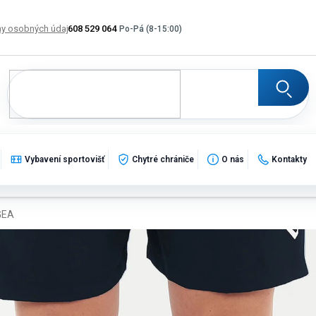
y osobných údajov
608 529 064
Výmena, vrátenie a reklamácia tovaru
Katalogy
Po
Vybavení sportovišť
Chytré chrániče
O nás
Kontakty
GEA