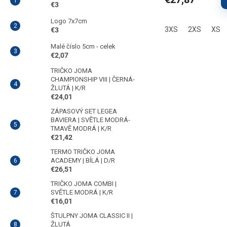
€3
Logo 7x7cm
3XS
2XS
XS
€3
Malé číslo 5cm - celek
€2,07
TRIČKO JOMA
CHAMPIONSHIP VIII | ČERNÁ-
ŽLUTÁ | K/R
€24,01
ZÁPASOVÝ SET LEGEA
BAVIERA | SVĚTLE MODRÁ-
TMAVĚ MODRÁ | K/R
€21,42
TERMO TRIČKO JOMA
ACADEMY | BÍLÁ | D/R
€26,51
TRIČKO JOMA COMBI |
SVĚTLE MODRÁ | K/R
€16,01
ŠTULPNY JOMA CLASSIC II |
ŽLUTÁ