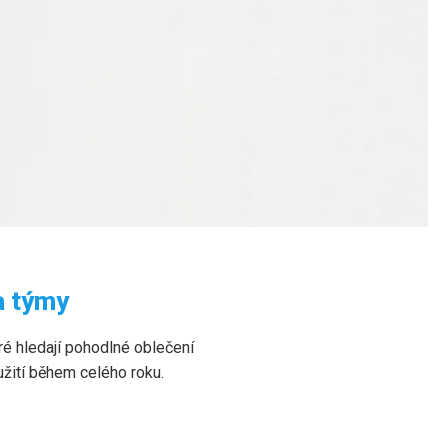
a týmy
eré hledají pohodlné oblečení
užití během celého roku.