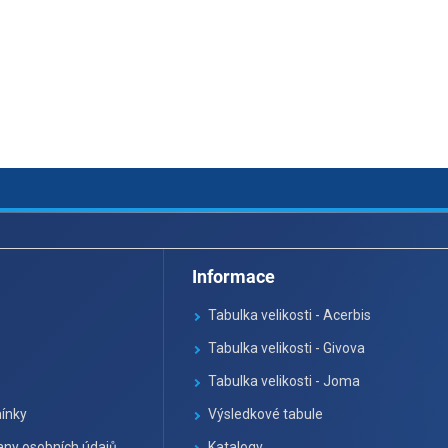
u
Informace
Tabulka velikosti - Acerbis
Tabulka velikosti - Givova
Tabulka velikosti - Joma
ínky
Výsledkové tabule
ny osobních údajů
Katalogy