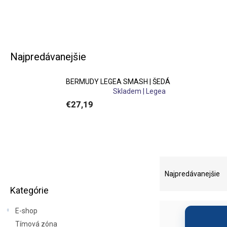
Bermudy LEGEA využijete 
Najpredávanejšie
Bermudy jsou navrženy s 
BERMUDY LEGEA SMASH | ŠEDÁ
Skladem | Legea
€27,19
Sportovní bermudy LEGEA
vzhled 
B
R
o
a
Najpredávanejšie
Preskočiť
č
d
Kategórie
kategórie
n
e
Jednoduchý design bermud 
ý
n
E-shop
p
i
Tímová zóna