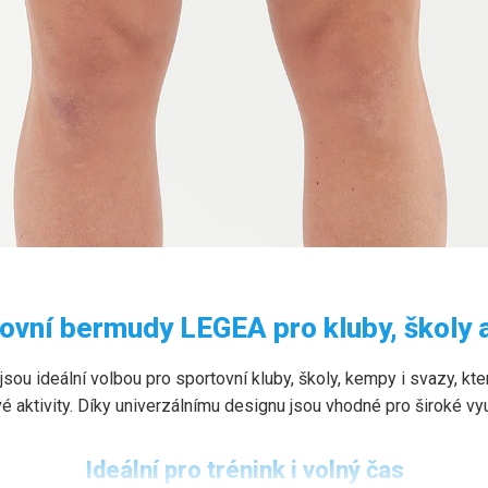
A
ovní bermudy LEGEA pro kluby, školy 
 čas i týmové využití.
jsou ideální volbou pro sportovní kluby, školy, kempy i svazy, kt
vé aktivity. Díky univerzálnímu designu jsou vhodné pro široké vy
Ideální pro trénink i volný čas