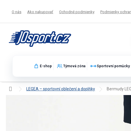
Prejsť
na
O nás
Ako nakupovať
Ochodné podmienky
Podmienky ochran
obsah
E-shop
Týmová zóna
Sportovní pomůcky
Domov
LEGEA – sportovní oblečení a doplňky
Bermudy LE
Sportovní bermudy LEGEA