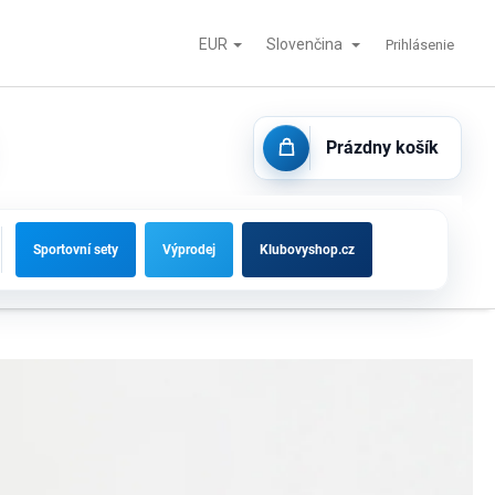
EUR
Slovenčina
tisk
Futbalové bránky, striedačky a vybavenie ihrísk
Kontakty
Prihlásenie
Prázdny košík
NÁKUPNÝ
KOŠÍK
Sportovní sety
Výprodej
Klubovyshop.cz