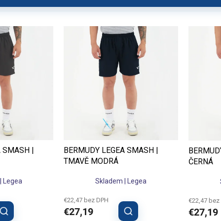
Vhodné pro kluby, školy, kempy i svazy
pro široké spektrum sportovních organizací – od mládežnických 
, které hledají pohodlné a praktické oblečení. Po registraci moho
klubové ceny
.
 SMASH |
BERMUDY LEGEA SMASH |
BERMUDY
TMAVĚ MODRÁ
ČERNÁ
| Legea
Skladem | Legea
€22,47 bez DPH
€22,47 bez
€27,19
€27,19