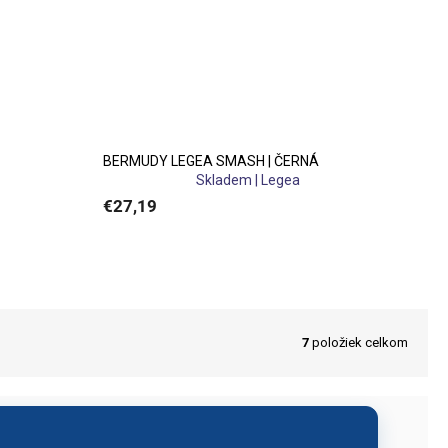
portovní aktivity i relaxaci
y zajišťují dlouhou životnost a
BERMUDY LEGEA SMASH | ČERNÁ
Skladem | Legea
€27,19
 umožňuje vytvořit jednotný
ktivity.
7
položiek celkom
ích prvků
. Díky tomu snadno