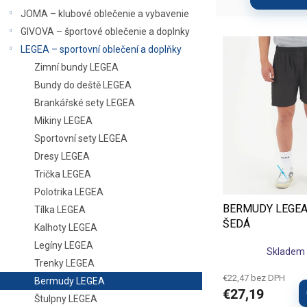
a
e
JOMA – klubové oblečenie a vybavenie
n
p
e
r
GIVOVA – športové oblečenie a doplnky
V
l
o
Bermudy LEGEA jsou vhodné 
ý
LEGEA – sportovní oblečení a doplňky
d
p
kluby, školy, kempy i svazy
Zimní bundy LEGEA
u
i
Bundy do deště LEGEA
k
s
Brankářské sety LEGEA
t
p
o
Mikiny LEGEA
r
v
Sportovní sety LEGEA
o
d
Dresy LEGEA
u
Trička LEGEA
k
Polotrika LEGEA
t
BERMUDY LEGEA
Tílka LEGEA
o
ŠEDÁ
Kalhoty LEGEA
v
Legíny LEGEA
Skladem 
Trenky LEGEA
€22,47 bez DPH
Bermudy LEGEA
€27,19
Štulpny LEGEA