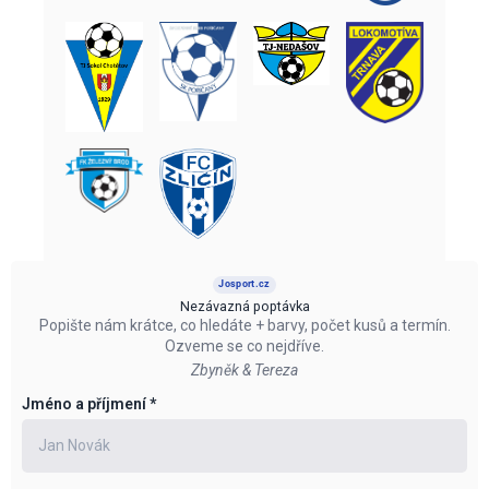
Josport.cz
Nezávazná poptávka
Popište nám krátce, co hledáte + barvy, počet kusů a termín.
Ozveme se co nejdříve.
Zbyněk & Tereza
Jméno a příjmení
*