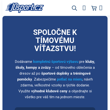
Prejsť
na
obsah
Tímová zóna – vybavenie a zázemie pre š
SPOLOČNE K
TÍMOVÉMU
VÍŤAZSTVU!
Dodávame
kompletnú športovú výbavu
pre
kluby,
školy, kempy a zväzy
– od tímového oblečenia a
dresov až po
športové doplnky a tréningové
pomôcky
. Zabezpečíme
potlač na mieru
, návrh
zdarma, veľkostné vzorky a rýchle dodanie.
Využite
výhodné klubové ceny
a objednajte si
všetko pre váš tím na jednom mieste.