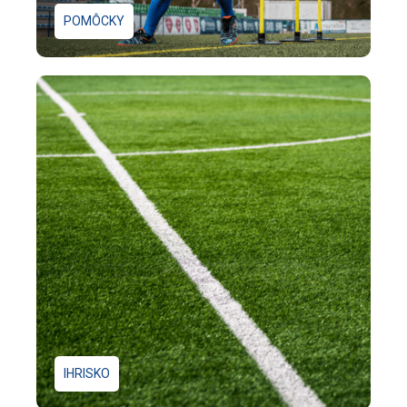
POMÔCKY
IHRISKO