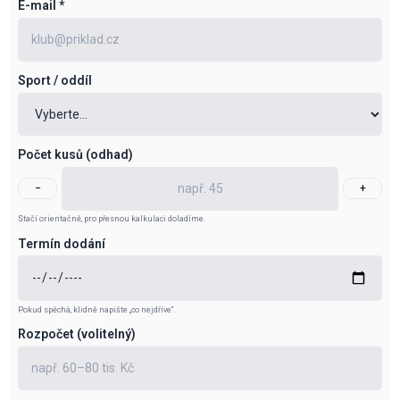
E-mail
*
Sport / oddíl
Počet kusů (odhad)
−
+
Stačí orientačně, pro přesnou kalkulaci doladíme.
Termín dodání
Pokud spěchá, klidně napište „co nejdříve“.
Rozpočet (volitelný)