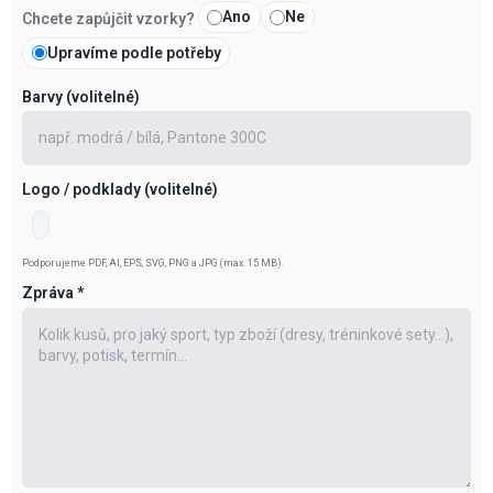
Ano
Ne
Chcete zapůjčit vzorky?
Upravíme podle potřeby
Barvy (volitelné)
Logo / podklady (volitelné)
Podporujeme PDF, AI, EPS, SVG, PNG a JPG (max. 15 MB).
Zpráva
*