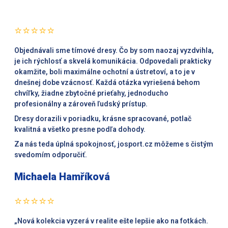
⭐⭐⭐⭐⭐
Objednávali sme tímové dresy. Čo by som naozaj vyzdvihla,
je ich rýchlosť a skvelá komunikácia. Odpovedali prakticky
okamžite, boli maximálne ochotní a ústretoví, a to je v
dnešnej dobe vzácnosť. Každá otázka vyriešená behom
chvíľky, žiadne zbytočné prieťahy, jednoducho
profesionálny a zároveň ľudský prístup.
Dresy dorazili v poriadku, krásne spracované, potlač
kvalitná a všetko presne podľa dohody.
Za nás teda úplná spokojnosť, josport.cz môžeme s čistým
svedomím odporučiť.
Michaela Hamříková
⭐⭐⭐⭐⭐
„Nová kolekcia vyzerá v realite ešte lepšie ako na fotkách.