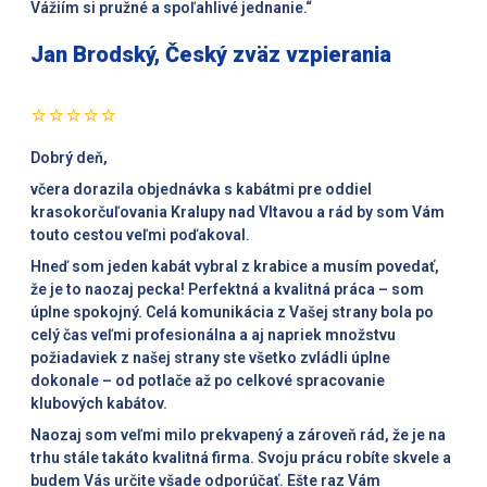
Vážiím si pružné a spoľahlivé jednanie.“
Jan Brodský, Český zväz vzpierania
⭐⭐⭐⭐⭐
Dobrý deň,
včera dorazila objednávka s kabátmi pre oddiel
krasokorčuľovania Kralupy nad Vltavou a rád by som Vám
touto cestou veľmi poďakoval.
Hneď som jeden kabát vybral z krabice a musím povedať,
že je to naozaj pecka! Perfektná a kvalitná práca – som
úplne spokojný. Celá komunikácia z Vašej strany bola po
celý čas veľmi profesionálna a aj napriek množstvu
požiadaviek z našej strany ste všetko zvládli úplne
dokonale – od potlače až po celkové spracovanie
klubových kabátov.
Naozaj som veľmi milo prekvapený a zároveň rád, že je na
trhu stále takáto kvalitná firma. Svoju prácu robíte skvele a
budem Vás určite všade odporúčať. Ešte raz Vám