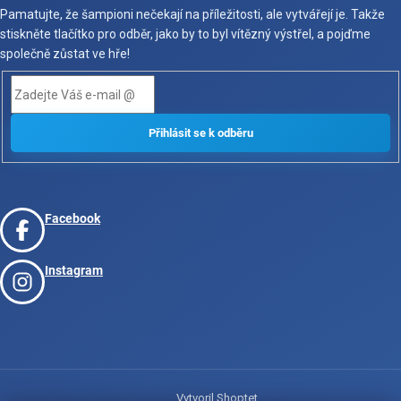
Pamatujte, že šampioni nečekají na příležitosti, ale vytvářejí je. Takže
stiskněte tlačítko pro odběr, jako by to byl vítězný výstřel, a pojďme
společně zůstat ve hře!
Facebook
Instagram
Vytvoril Shoptet