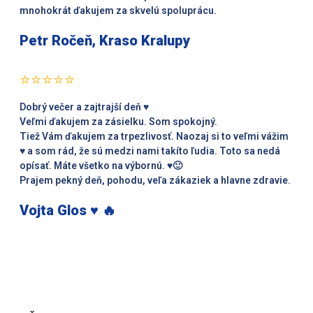
mnohokrát ďakujem za skvelú spoluprácu.
Petr Ročeň, Kraso Kralupy
⭐⭐⭐⭐⭐
Dobrý večer a zajtrajší deň ♥️
Veľmi ďakujem za zásielku. Som spokojný.
Tiež Vám ďakujem za trpezlivosť. Naozaj si to veľmi vážim
♥️ a som rád, že sú medzi nami takíto ľudia. Toto sa nedá
opísať. Máte všetko na výbornú. ♥️🙂
Prajem pekný deň, pohodu, veľa zákaziek a hlavne zdravie.
Vojta Glos ♥️ 🔥