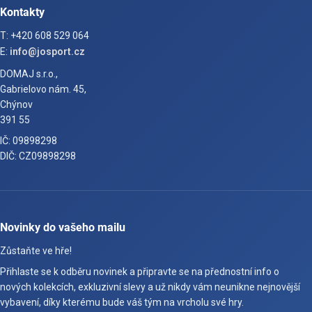
Kontakty
T: +420 608 529 064
E:
info@josport.cz
DOMAJ s.r.o.,
Gabrielovo nám. 45,
Chýnov
391 55
IČ: 09898298
DIČ: CZ09898298
Novinky do vašeho mailu
Zůstaňte ve hře!
Přihlaste se k odběru novinek a připravte se na přednostní info o
nových kolekcích, exkluzivní slevy a už nikdy vám neunikne nejnovější
vybavení, díky kterému bude váš tým na vrcholu své hry.