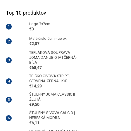
Top 10 produktov
Logo 7x7cm
€3
Malé číslo 5cm - celek
€2,07
TEPLÁKOVÁ SOUPRAVA
JOMA DANUBIO IV | ČERNÁ-
BÍLÁ
€68,47
TRIČKO GIVOVA STRIPE |
ČERVENÁ-ČERNÁ | K/R
€14,29
ŠTULPNY JOMA CLASSIC II |
ŽLUTÁ
€9,50
ŠTULPNY GIVOVA CALCIO |
NEBESKÁ MODRÁ
€6,11