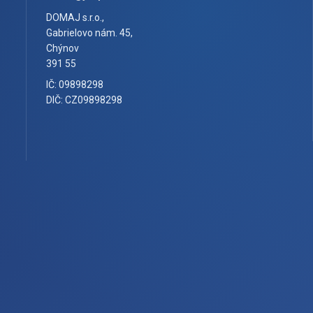
DOMAJ s.r.o.,
Gabrielovo nám. 45,
Chýnov
391 55
IČ: 09898298
DIČ: CZ09898298