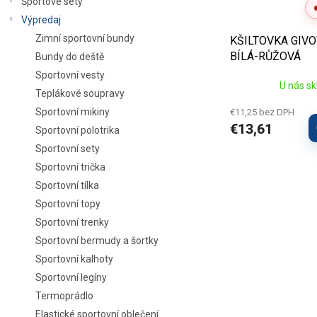
u
Športové sety
k
Výpredaj
t
Zimní sportovní bundy
KŠILTOVKA GIVO
o
BÍLÁ-RŮŽOVÁ
Bundy do deště
v
Sportovní vesty
U nás s
Teplákové soupravy
Sportovní mikiny
€11,25 bez DPH
€13,61
Sportovní polotrika
Sportovní sety
Sportovní trička
Sportovní tílka
Sportovní topy
Sportovní trenky
Sportovní bermudy a šortky
Sportovní kalhoty
Sportovní legíny
Termoprádlo
Elastické sportovní oblečení