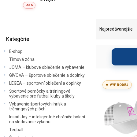
-50 %
B
R
o
a
Najpredávanejšie
Preskočiť
č
d
Kategórie
kategórie
n
e
ý
n
E-shop
p
i
Tímová zóna
a
e
JOMA – klubové oblečenie a vybavenie
n
p
e
r
GIVOVA – športové oblečenie a doplnky
V
l
o
ý
LEGEA – sportovní oblečení a doplňky
VÝPRODEJ
d
p
Športové pomôcky a tréningové
u
vybavenie pre futbal, kluby a školy
i
k
s
Vybavenie športových ihrísk a
t
tréningových plôch
p
o
r
Insait Joy – inteligentné chrániče holení
v
na sledovanie výkonu
o
Teqball
d