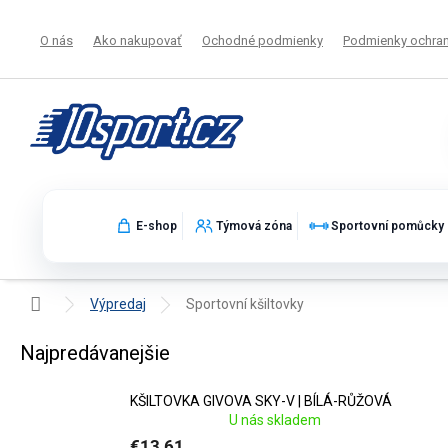
Prejsť
na
O nás
Ako nakupovať
Ochodné podmienky
Podmienky ochran
obsah
E-shop
Týmová zóna
Sportovní pomůcky
Domov
Výpredaj
Sportovní kšiltovky
Sportovní kšiltovky ve výprodeji
Najpredávanejšie
KŠILTOVKA GIVOVA SKY-V | BÍLÁ-RŮŽOVÁ
U nás skladem
€13,61