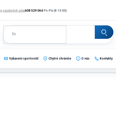
y osobných údajov
608 529 064
Výmena, vrátenie a reklamácia tovaru
Katalogy
Po
Vybavení sportovišť
Chytré chrániče
O nás
Kontakty