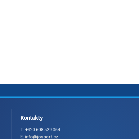
Kontakty
T: +420 608 529 064
E:
info@josport.cz