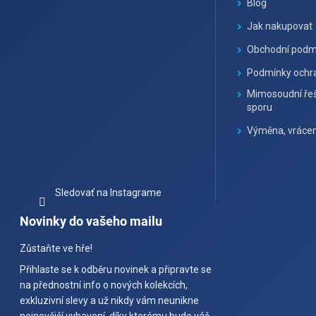
t
Blog
i
Jak nakupovat
e
Obchodní podm
Podmínky ochra
Mimosoudní řeš
sporu
Výměna, vrácen
Sledovať na Instagrame
Novinky do vašeho mailu
Zůstaňte ve hře!
Přihlaste se k odběru novinek a připravte se
na přednostní info o nových kolekcích,
exkluzivní slevy a už nikdy vám neunikne