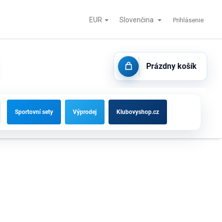
EUR
Slovenčina
tisk
Futbalové bránky, striedačky a vybavenie ihrísk
Kontakty
Prihlásenie
Prázdny košík
NÁKUPNÝ
KOŠÍK
Sportovní sety
Výprodej
Klubovyshop.cz