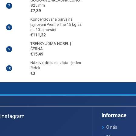
GUMOVÁ ZÁKLADŇA LONG |
Ø25 mm
€7,39
Koncentrovaná barva na
lajnování Premierline 15 kg až
na 10 lajnování
€111,32
TRENKY JOMA NOBEL |
ČERNÁ
€15,49
Název oddílu na záda - jeden
řádek
€3
Z
á
Informace
Instagram
p
ä
O nás