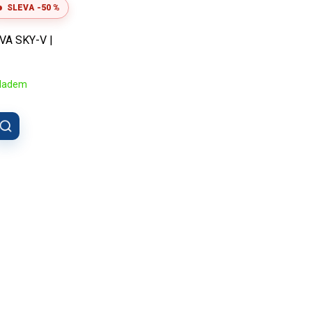
SLEVA -50 %
VA SKY-V |
kladem
O
v
l
á
d
a
c
i
e
p
r