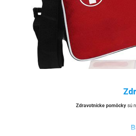
ZDRAVOTNÍCKE POMÔC
Zdr
Odborné vybavenie pre športové kluby, školy, kempy a
Zdravotnícke pomôcky
sú n
B