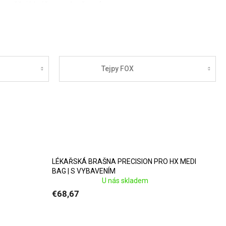
 a umožňujú hráčom pokračovať
ilitácii
.
aly
puchy a bolestivosť svalov a
Tejpy FOX
ého obdobia.
le aj na sústredeniach. Sú
LÉKAŘSKÁ BRAŠNA PRECISION PRO HX MEDI
BAG | S VYBAVENÍM
U nás skladem
€68,67