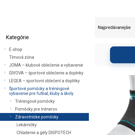
B
R
o
a
Najpredávanejšie
Preskočiť
č
d
Kategórie
kategórie
n
e
ý
n
E-shop
p
i
Tímová zóna
a
e
JOMA – klubové oblečenie a vybavenie
n
p
e
r
GIVOVA – športové oblečenie a doplnky
V
l
o
ý
LEGEA – sportovní oblečení a doplňky
d
p
Športové pomôcky a tréningové
u
vybavenie pre futbal, kluby a školy
i
k
s
Tréningové pomôcky
t
p
Pomôcky pre trénerov
o
r
Zdravotnícke pomôcky
v
o
Lekárničky
d
Chladenie a gély DISPOTECH
u