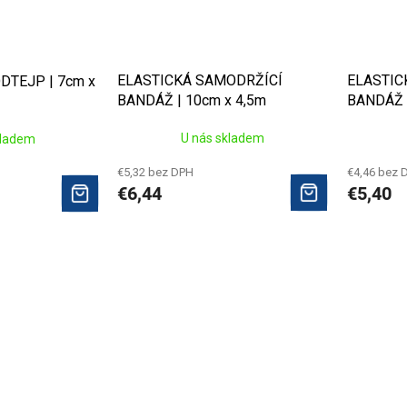
ELASTICKÁ SAMODRŽÍCÍ
ELASTIC
TEJP | 7cm x
BANDÁŽ | 10cm x 4,5m
BANDÁŽ |
U nás skladem
kladem
€5,32 bez DPH
€4,46 bez 
€6,44
€5,40