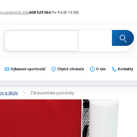
y osobných údajov
608 529 064
Výmena, vrátenie a reklamácia tovaru
Katalogy
Po
Vybavení sportovišť
Chytré chrániče
O nás
Kontakty
by a školy
Zdravotnícke pomôcky
regenerácia a starostlivosť o športovc