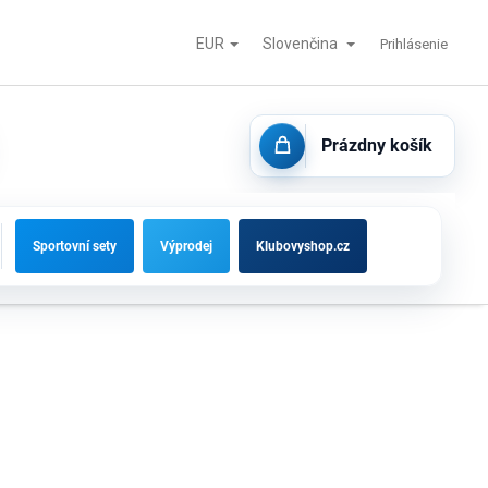
EUR
Slovenčina
tisk
Futbalové bránky, striedačky a vybavenie ihrísk
Kontakty
Prihlásenie
Prázdny košík
NÁKUPNÝ
KOŠÍK
Sportovní sety
Výprodej
Klubovyshop.cz
ov