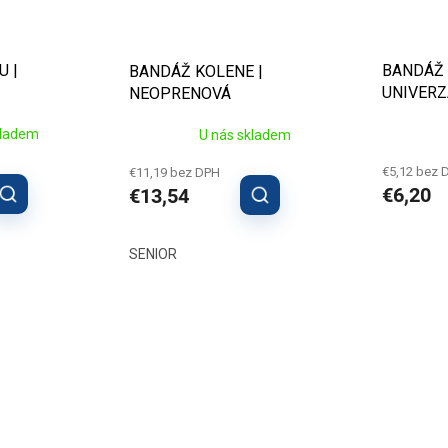
U |
BANDÁŽ 
BANDÁŽ KOLENE |
UNIVERZ
NEOPRENOVÁ
kladem
U nás skladem
€5,12 bez 
€11,19 bez DPH
€6,20
€13,54
SENIOR