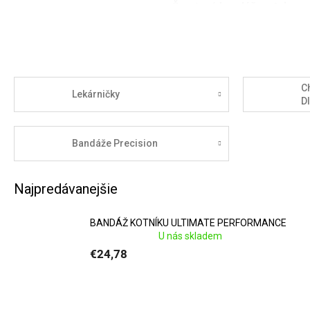
Športové
bandáže a tejpy
po
v tréni
Re
Chladiace
gély, obklady a 
Ch
Lekárničky
umožňujú š
D
Bandáže Precision
Zdravotnícke
tašky, obvä
Najpredávanejšie
BANDÁŽ KOTNÍKU ULTIMATE PERFORMANCE
U nás skladem
€24,78