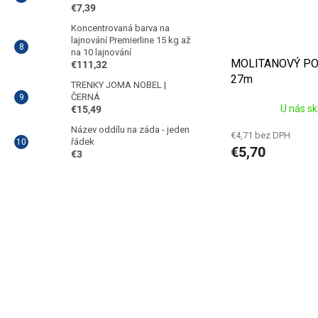
€7,39
Koncentrovaná barva na
lajnování Premierline 15 kg až
na 10 lajnování
MOLITANOVÝ POD
€111,32
27m
TRENKY JOMA NOBEL |
ČERNÁ
U nás s
€15,49
Název oddílu na záda - jeden
€4,71 bez DPH
řádek
€5,70
€3