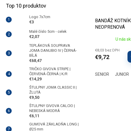
Top 10 produktov
Logo 7x7cm
BANDÁŽ KOTNÍK
€3
NEOPRENOVÁ
Malé číslo 5cm - celek
€2,07
U nás s
TEPLÁKOVÁ SOUPRAVA
€8,03 bez DPH
JOMA DANUBIO IV | ČERNÁ-
BÍLÁ
€9,72
€68,47
TRIČKO GIVOVA STRIPE |
ČERVENÁ-ČERNÁ | K/R
SENIOR
JUNIOR
€14,29
ŠTULPNY JOMA CLASSIC II |
ŽLUTÁ
€9,50
ŠTULPNY GIVOVA CALCIO |
NEBESKÁ MODRÁ
€6,11
GUMOVÁ ZÁKLADŇA LONG |
Ø25 mm