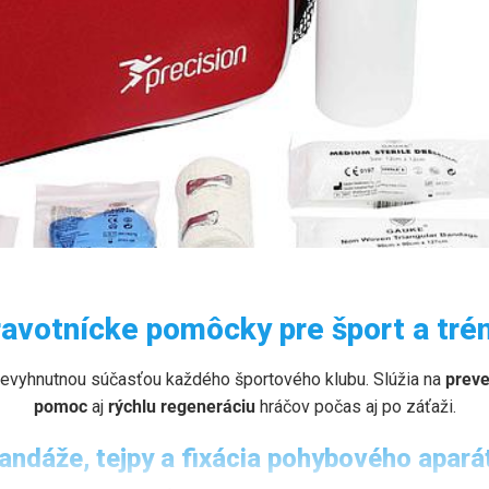
KY
avotnícke pomôcky pre šport a tré
 zväzy.
evyhnutnou súčasťou každého športového klubu. Slúžia na
preve
pomoc
aj
rýchlu regeneráciu
hráčov počas aj po záťaži.
andáže, tejpy a fixácia pohybového apará