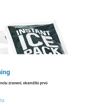
ning
nciu zranení
,
okamžitú prvú
tu