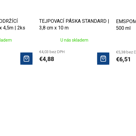
ODRŽÍCÍ
TEJPOVACÍ PÁSKA STANDARD |
EMSPOMA
 4,5m | 2ks
3,8 cm x 10 m
500 ml
kladem
U nás skladem
€4,03 bez DPH
€5,38 bez 
€4,88
€6,51