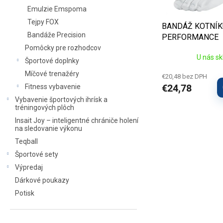
k
Emulzie Emspoma
t
Tejpy FOX
BANDÁŽ KOTNÍK
o
Bandáže Precision
PERFORMANCE
v
Pomôcky pre rozhodcov
U nás s
Športové doplnky
Míčové trenažéry
€20,48 bez DPH
€24,78
Fitness vybavenie
Vybavenie športových ihrísk a
tréningových plôch
Insait Joy – inteligentné chrániče holení
na sledovanie výkonu
Teqball
Športové sety
Výpredaj
Dárkové poukazy
Potisk