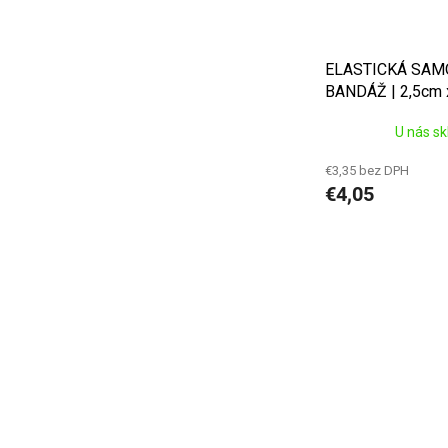
ELASTICKÁ SAM
BANDÁŽ | 2,5cm x
U nás s
€3,35 bez DPH
€4,05