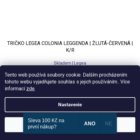
TRIČKO LEGEA COLONIA LEGGENDA | ŽLUTÁ-ČERVENÁ |
K/R
Skladem | Legea
Tento web používá soubory cookie. Dalším procházením
€25,09 bez DPH
€30,36
tohoto webu vyjadřujete souhlas s jejich používáním.. Více
informací
zde
.
3XS
2XS
XS
S
M
L
XL
2XL
Nastavenie
Sleva 100 Kč na
ANO
NE
Súhlasím
KLUBOVÁ NABÍDKA
⚡
první nákup?
ZDARMA
Ozveme se do 24 hodin