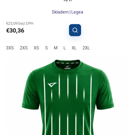
Skladem | Legea
€25,09 bez DPH
€30,36
3XS
2XS
XS
S
M
L
XL
2XL