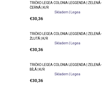
jednoducho vytvoríte jednotnú klubovú identitu naprieč
TRIČKO LEGEA COLONIA LEGGENDA | ZELENÁ-
kategóriami. To ocenia nielen športové kluby, ale aj
ČERNÁ | K/R
Skladem | Legea
školy, kempy alebo zväzy, ktoré chcú pôsobiť
€30,36
profesionálne a jednotne.
Praktická voľba pre kluby, školy,
TRIČKO LEGEA COLONIA LEGGENDA | ZELENÁ-
ŽLUTÁ | K/R
kempy aj zväzy
Skladem | Legea
€30,36
Značka LEGEA je vhodná pre športové kolektívy, ktoré
chcú vybaviť svojich členov kvalitným a cenovo
dostupným oblečením. Produkty využijú
futbalové
TRIČKO LEGEA COLONIA LEGGENDA | ZELENÁ-
kluby, futsalové tímy, školy, športové kempy aj ďalšie
BÍLÁ | K/R
Skladem | Legea
organizácie
, ktoré hľadajú spoľahlivé oblečenie na
€30,36
pravidelné využitie.
Klubové ceny a vybavenie na mieru
Na JOsport.cz ponúkame športové oblečenie a doplnky