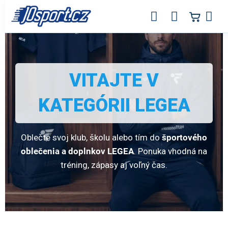
Prejsť
na
obsah
LEGEA – sportovní oblečení a doplňky
VITAJTE V
KATEGÓRII LEGEA
Oblečte svoj klub, školu alebo tím do
športového
oblečenia a doplnkov LEGEA
. Ponuka vhodná na
tréning, zápasy aj voľný čas.