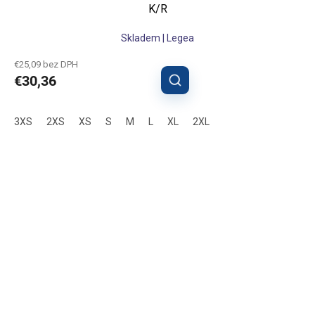
K/R
Skladem | Legea
€25,09 bez DPH
€30,36
3XS
2XS
XS
S
M
L
XL
2XL