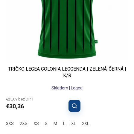
v
u
k
t
o
v
TRIČKO LEGEA COLONIA LEGGENDA | ZELENÁ-ČERNÁ |
K/R
Skladem | Legea
€25,09 bez DPH
€30,36
3XS
2XS
XS
S
M
L
XL
2XL