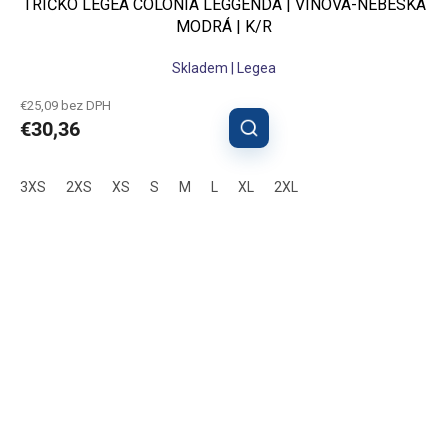
TRIČKO LEGEA COLONIA LEGGENDA | VÍNOVÁ-NEBESKÁ
MODRÁ | K/R
Skladem | Legea
€25,09 bez DPH
€30,36
3XS
2XS
XS
S
M
L
XL
2XL