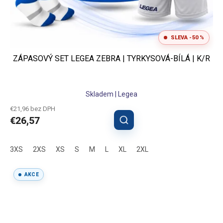
SLEVA -50 %
ZÁPASOVÝ SET LEGEA ZEBRA | TYRKYSOVÁ-BÍLÁ | K/R
Priemerné
Skladem | Legea
hodnotenie
produktu
€21,96 bez DPH
je
€26,57
5,0
z
5
3XS
2XS
XS
S
M
L
XL
2XL
hviezdičiek.
AKCE