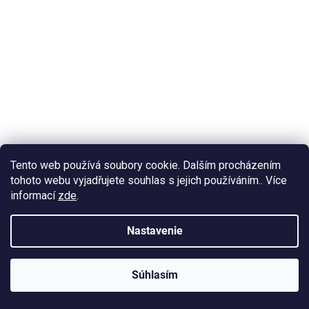
Tento web používá soubory cookie. Dalším procházením
SLEVA -50 %
tohoto webu vyjadřujete souhlas s jejich používáním.. Více
ZÁPASOVÝ SET LEGEA ZEBRA | ŽLUTÁ-ČERVENÁ | K/R
informací
zde
.
Nastavenie
Skladem | Legea
€21,96 bez DPH
Súhlasím
KLUBOVÁ NABÍDKA
€26,57
⚡
ZDARMA
Ozveme se do 24 hodin