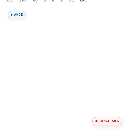
3XS
2XS
XS
S
M
L
XL
2XL
AKCE
SLEVA -50 %