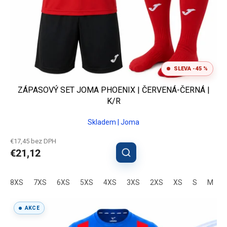
o
✅ Potlač dresov – logo, čísla, mená, sponzori
v
✅ Vizualizácia pred výrobou
✅ Možnosť vzoriek a odporúčanie veľkostí
SLEVA -45 %
✅ Jednotný profesionálny vzhľad tímu
ZÁPASOVÝ SET JOMA PHOENIX | ČERVENÁ-ČERNÁ |
K/R
Chcete zápasové sety pre váš
Skladem | Joma
tím?
€17,45 bez DPH
Napíšte nám a pripravíme vám kompletné
€21,12
riešenie na mieru vrátane cenovej ponuky a
vizualizácie.
8XS
7XS
6XS
5XS
4XS
3XS
2XS
XS
S
M
L
Nezáväzne dopytovať sety
AKCE