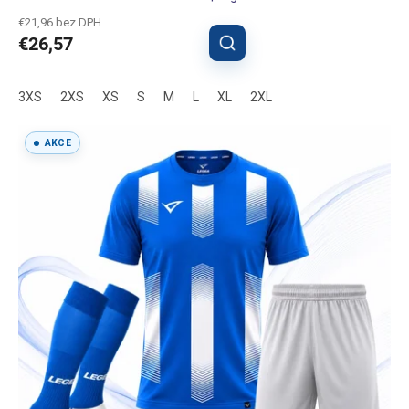
produktu
€21,96 bez DPH
je
€26,57
5,0
z
5
3XS
2XS
XS
S
M
L
XL
2XL
hviezdičiek.
AKCE