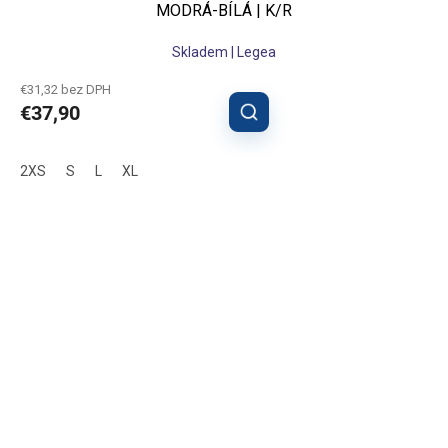
MODRÁ-BÍLÁ | K/R
Skladem | Legea
€31,32 bez DPH
€37,90
2XS
S
L
XL