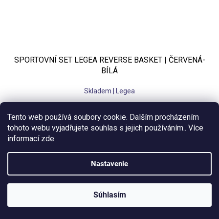
SPORTOVNÍ SET LEGEA REVERSE BASKET | ČERVENÁ-
BÍLÁ
Skladem | Legea
€31,32 bez DPH
Tento web používá soubory cookie. Dalším procházením
€37,90
tohoto webu vyjadřujete souhlas s jejich používáním.. Více
informací
zde
.
M
L
XL
3XL
Nastavenie
Súhlasím
KLUBOVÁ NABÍDKA
⚡
ZDARMA
Ozveme se do 24 hodin