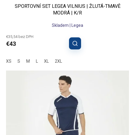
SPORTOVNÍ SET LEGEA VILNIUS | ŽLUTÁ-TMAVĚ
MODRÁ | K/R
Skladem | Legea
€35,54 bez DPH
€43
XS
S
M
L
XL
2XL