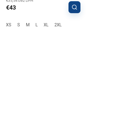
€35,54 bez DPH
€43
XS
S
M
L
XL
2XL