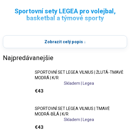
SPORTOVNÍ SETY
Sportovní sety LEGEA pro volejbal,
LEGEA
basketbal a týmové sporty
Sportovní sety LEGEA
jsou ideální volbou pro kluby,
Kompletní
sportovní sety LEGEA
pro volejbal,
školy, kempy i svazy, které chtějí rychle a efektivně
Zobrazit celý popis ↓
basketbal i další týmové sporty.
vybavit celý tým. Sety obvykle obsahují
dres a trenky
navržené pro maximální pohodlí a výkon při tréninku i
Najpredávanejšie
zápase.
SPORTOVNÍ SET LEGEA VILNIUS | ŽLUTÁ-TMAVĚ
Ideální pro volejbalové a basketbalové
MODRÁ | K/R
týmy
Skladem | Legea
€43
Sety LEGEA jsou vhodné pro
volejbal, basketbal i další
halové sporty
. Díky lehkým a prodyšným materiálům
SPORTOVNÍ SET LEGEA VILNIUS | TMAVĚ
poskytují maximální komfort při rychlém pohybu,
MODRÁ-BÍLÁ | K/R
skocích a změnách směru.
Skladem | Legea
€43