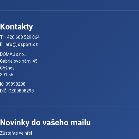
Kontakty
T: +420 608 529 064
E:
info@josport.cz
DOMAJ s.r.o.,
Gabrielovo nám. 45,
Chýnov
391 55
IČ: 09898298
DIČ: CZ09898298
Novinky do vašeho mailu
Zůstaňte ve hře!