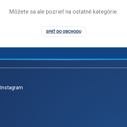
Môžete sa ale pozrieť na ostatné kategórie.
SPÄŤ DO OBCHODU
Z
á
p
Instagram
ä
t
i
e