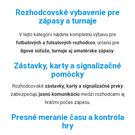
POMÔCKY PRE
ROZHODCOV
Rozhodcovské vybavenie pre
zápasy a turnaje
Profesionálne vybavenie pre futbalových a
V tejto kategórii nájdete kompletnú výbavu pre
futsalových rozhodcov všetkých úrovní.
futbalových a futsalových rozhodcov
, určenú pre
ligové súťaže, turnaje aj amatérske zápasy
.
Zástavky, karty a signalizačné
pomôcky
Rozhodcovské
zástavky, karty a signalizačné prvky
zabezpečujú
jasnú komunikáciu
medzi rozhodcami aj
hráčmi počas zápasu.
Presné meranie času a kontrola
hry