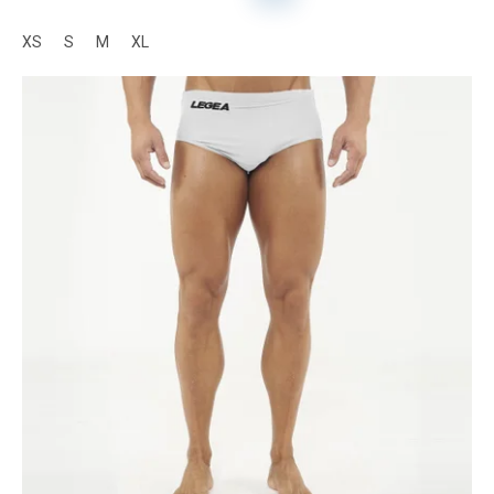
XS
S
M
XL