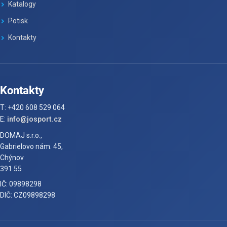
Katalogy
Potisk
Kontakty
Kontakty
T: +420 608 529 064
E:
info@josport.cz
DOMAJ s.r.o.,
Gabrielovo nám. 45,
Chýnov
391 55
IČ: 09898298
DIČ: CZ09898298