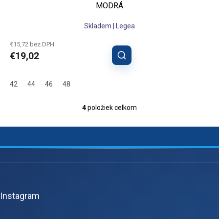
MODRÁ
Skladem | Legea
€15,72 bez DPH
€19,02
42
44
46
48
4
položiek celkom
O
v
l
á
d
a
Z
c
á
i
e
p
p
Instagram
ä
r
v
t