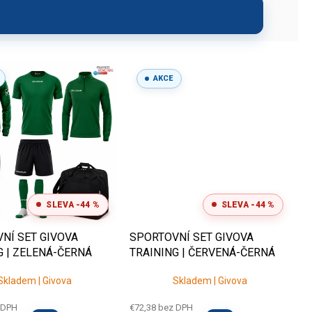
AKCE
rehľad, odporučíme
m bez starostí.
SLEVA -44 %
SLEVA -44 %
NÍ SET GIVOVA
SPORTOVNÍ SET GIVOVA
G | ZELENÁ-ČERNÁ
TRAINING | ČERVENÁ-ČERNÁ
Skladem | Givova
Skladem | Givova
 DPH
€72,38 bez DPH