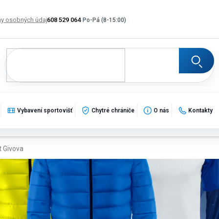
y osobných údajov
608 529 064
Výmena, vrátenie a reklamácia tovaru
Katalogy
Po
Vybavení sportovišť
Chytré chrániče
O nás
Kontakty
t Givova