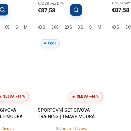
€72,38 bez
€72,38 bez DPH
€87,58
€87,58
XS
S
M
L
4XS
XL
3XS
2XL
3XL
2XS
XS
S
M
L
4XS
XL
3X
2X
AKCE
SLEVA -44 %
SLEVA -44 %
 GIVOVA
SPORTOVNÍ SET GIVOVA
TLE MODRÁ
TRAINING | TMAVĚ MODRÁ
 Givova
Skladem | Givova