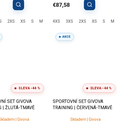
€87,58
S
L
3XL
2XS
XS
S
M
L
4XS
XL
3XS
2XL
3XL
2XS
XS
S
M
L
AKCE
SLEVA -44 %
SLEVA -44 %
NÍ SET GIVOVA
SPORTOVNÍ SET GIVOVA
G | ŽLUTÁ-TMAVĚ
TRAINING | ČERVENÁ-TMAVĚ
MODRÁ
Skladem | Givova
Skladem | Givova