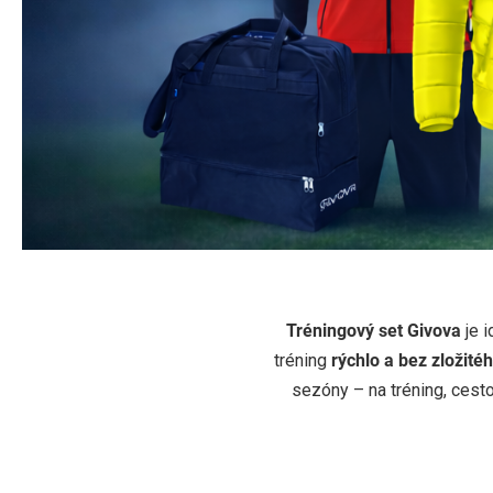
TRÉNINGOVÝ
Tréningový set Givova
je i
tréning
rýchlo a bez zložité
Kompletná výbava pre tím:
bunda do dažďa + mikina + 
sezóny – na tréning, cesto