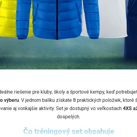
 SET GIVOVA
deálne riešenie pre kluby, školy a športové kempy, keď potrebuje
ho výberu
. V jednom balíku získate 8 praktických položiek, ktoré 
tepláky + tričko + šortky + taška + čiapka + štulpne
.
vanie aj vonkajšie aktivity. Set je dostupný vo veľkostiach
4XS a
dospelých.
Čo tréningový set obsahuje