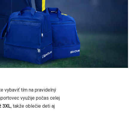
te vybaviť tím na pravidelný
športovec využije počas celej
ž 3XL
, takže oblečie deti aj