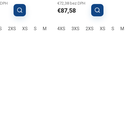
 DPH
€72,38 bez DPH
€87,58
S
L
3XL
2XS
XS
S
M
L
4XS
XL
3XS
2XL
3XL
2XS
XS
S
M
L