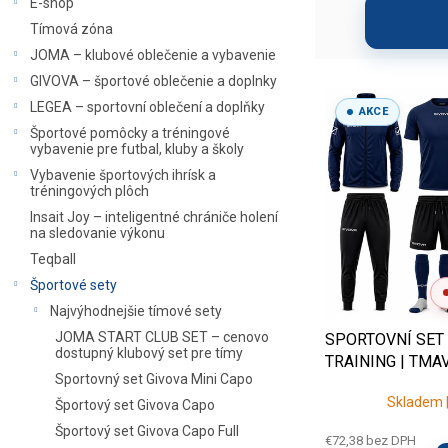
E-shop
p
i
Tímová zóna
a
e
JOMA – klubové oblečenie a vybavenie
n
p
e
r
GIVOVA – športové oblečenie a doplnky
V
✅
Ušetríte čas
– jeden balík 
l
o
ý
LEGEA – sportovní oblečení a doplňky
AKCE
d
✅
Výhodnejší rozpočet
než n
p
Športové pomôcky a tréningové
u
vybavenie pre futbal, kluby a školy
i
✅
Jednotný vzhľad tímu
na t
k
s
Vybavenie športových ihrísk a
t
tréningových plôch
p
✅
Potlač na želanie
(logo klu
o
r
Insait Joy – inteligentné chrániče holení
v
na sledovanie výkonu
o
Teqball
d
Riešite tímovú objednávk
u
Športové sety
varianty a zabezpečíme potl
k
Najvýhodnejšie tímové sety
t
JOMA START CLUB SET – cenovo
SPORTOVNÍ SET
o
dostupný klubový set pre tímy
TRAINING | TMA
v
Sportovný set Givova Mini Capo
ČERNÁ
Skladem |
Športový set Givova Capo
Športový set Givova Capo Full
€72,38 bez DPH