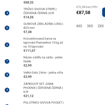
€68,32
€72,38 bez DPH
TRIČKO GIVOVA STRIPE |
€87,58
ČERVENÁ-ČERNÁ | K/R
€14,26
GUMOVÁ ZÁKLADŇA LONG |
4XS
3XS
2XS
Ø25 mm
€7,38
Koncentrovaná barva na
lajnování Premierline 15 kg až
na 10 lajnování
€111,07
Název oddílu na záda - jeden
řádek
€2,99
Velké číslo 24cm - jedna cifra
€2,99
ZÁPASOVÝ SET JOMA
PHOENIX | ČERVENÁ-ČERNÁ |
K/R
€21,12
POLOTRIKO GIVOVA POCKET |