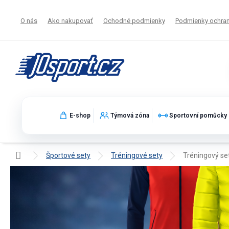
Prejsť
na
O nás
Ako nakupovať
Ochodné podmienky
Podmienky ochran
obsah
E-shop
Týmová zóna
Sportovní pomůcky
Domov
Športové sety
Tréningové sety
Tréningový se
Tréningový set Givova