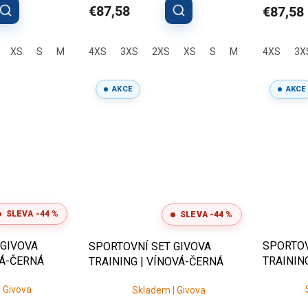
€87,58
€87,58
XS
S
M
L
4XS
XL
3XS
2XL
3XL
2XS
XS
S
M
L
4XS
XL
3X
2X
AKCE
AKCE
SLEVA -44 %
SLEVA -44 %
 GIVOVA
SPORTOV
SPORTOVNÍ SET GIVOVA
TÁ-ČERNÁ
TRAININ
TRAINING | VÍNOVÁ-ČERNÁ
MODRÁ
 Givova
Skladem | Givova