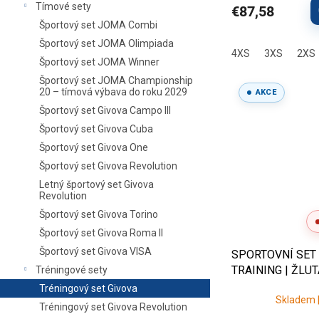
Tímové sety
€87,58
Športový set JOMA Combi
Športový set JOMA Olimpiada
4XS
3XS
2XS
Športový set JOMA Winner
Športový set JOMA Championship
20 – tímová výbava do roku 2029
AKCE
Športový set Givova Campo III
Športový set Givova Cuba
Športový set Givova One
Športový set Givova Revolution
Letný športový set Givova
Revolution
Športový set Givova Torino
Športový set Givova Roma II
Športový set Givova VISA
SPORTOVNÍ SET
TRAINING | ŽLU
Tréningové sety
Tréningový set Givova
Skladem |
Tréningový set Givova Revolution