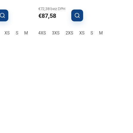
€72,38 bez DPH
€87,58
XS
S
M
L
4XS
XL
3XS
2XL
3XL
2XS
XS
S
M
L
XL
2X
O
v
l
á
d
a
c
i
e
p
r
v
k
y
v
ý