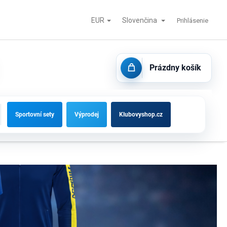
EUR
Slovenčina
tisk
Futbalové bránky, striedačky a vybavenie ihrísk
Kontakty
Prihlásenie
Prázdny košík
NÁKUPNÝ
KOŠÍK
Sportovní sety
Výprodej
Klubovyshop.cz