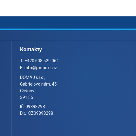
Kontakty
T: +420 608 529 064
E:
info@josport.cz
DOMAJ s.r.o.,
Gabrielovo nám. 45,
Chýnov
391 55
IČ: 09898298
DIČ: CZ09898298