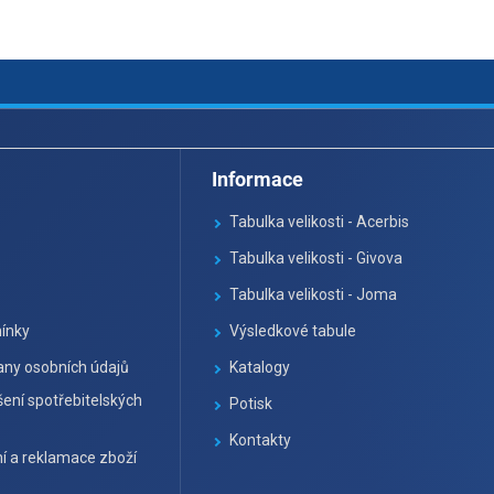
p
i
s
u
Informace
Tabulka velikosti - Acerbis
Tabulka velikosti - Givova
Tabulka velikosti - Joma
ínky
Výsledkové tabule
ny osobních údajů
Katalogy
ení spotřebitelských
Potisk
Kontakty
í a reklamace zboží