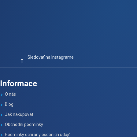
u
Sledovať na Instagrame
Informace
O nás
Blog
Jak nakupovat
Obchodní podmínky
Podmínky ochrany osobních údajů