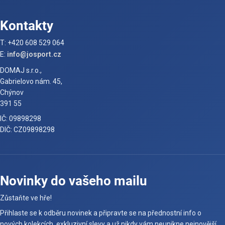
Kontakty
T: +420 608 529 064
E:
info@josport.cz
DOMAJ s.r.o.,
Gabrielovo nám. 45,
Chýnov
391 55
IČ: 09898298
DIČ: CZ09898298
Novinky do vašeho mailu
Zůstaňte ve hře!
Přihlaste se k odběru novinek a připravte se na přednostní info o
nových kolekcích, exkluzivní slevy a už nikdy vám neunikne nejnovější