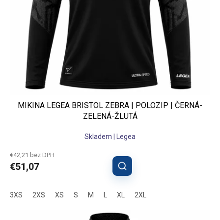
MIKINA LEGEA BRISTOL ZEBRA | POLOZIP | ČERNÁ-
ZELENÁ-ŽLUTÁ
Skladem | Legea
€42,21 bez DPH
€51,07
3XS
2XS
XS
S
M
L
XL
2XL