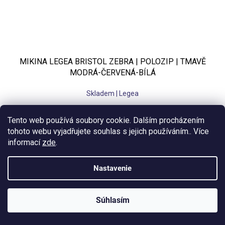
MIKINA LEGEA BRISTOL ZEBRA | POLOZIP | TMAVĚ
MODRÁ-ČERVENÁ-BÍLÁ
Skladem | Legea
€42,21 bez DPH
Tento web používá soubory cookie. Dalším procházením
€51,07
tohoto webu vyjadřujete souhlas s jejich používáním.. Více
informací
zde
.
3XS
2XS
XS
S
M
L
XL
2XL
Nastavenie
Súhlasím
KLUBOVÁ NABÍDKA
⚡
ZDARMA
Ozveme se do 24 hodin