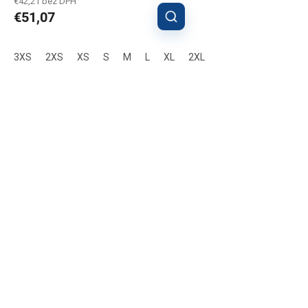
€42,21 bez DPH
€51,07
3XS
2XS
XS
S
M
L
XL
2XL