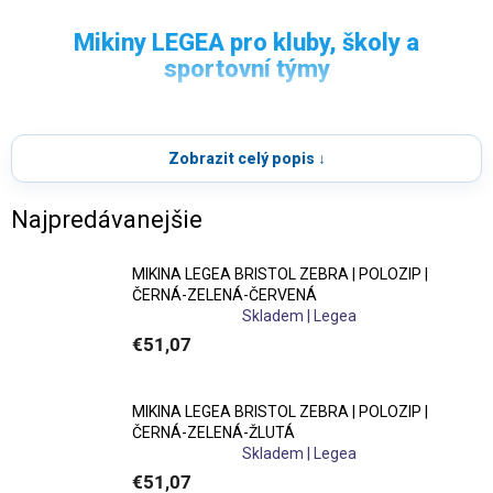
MIKINY LEGEA
Mikiny LEGEA pro kluby, školy a
sportovní týmy
Kvalitní
sportovní mikiny LEGEA
pro trénink, zápas
Mikiny LEGEA
představují ideální řešení pro sportovní
i volný čas.
kluby, školy, kempy i svazy. Nabízí skvělý poměr ceny a
Zobrazit celý popis ↓
kvality, odolné materiály a komfort při každodenním
využití na tréninku i mimo něj.
Najpredávanejšie
Funkční materiály a pohodlné nošení
MIKINA LEGEA BRISTOL ZEBRA | POLOZIP |
ČERNÁ-ZELENÁ-ČERVENÁ
Mikiny jsou vyrobeny z příjemných a odolných
Skladem | Legea
materiálů, které zajišťují
prodyšnost, pohodlí a dlouhou
€51,07
životnost
. Praktické detaily jako
kapsy, zipy nebo
kapuce
zvyšují funkčnost při sportu i běžném nošení.
MIKINA LEGEA BRISTOL ZEBRA | POLOZIP |
ČERNÁ-ZELENÁ-ŽLUTÁ
Ideální pro týmové oblečení
Skladem | Legea
€51,07