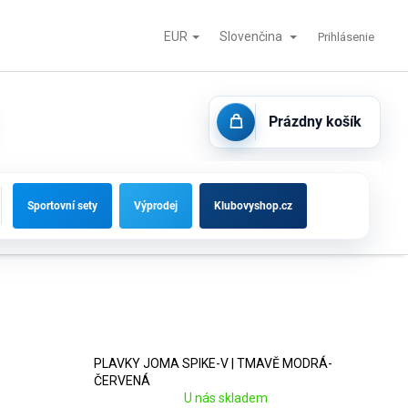
EUR
Slovenčina
tisk
Futbalové bránky, striedačky a vybavenie ihrísk
Kontakty
Prihlásenie
Prázdny košík
NÁKUPNÝ
KOŠÍK
Sportovní sety
Výprodej
Klubovyshop.cz
PLAVKY JOMA SPIKE-V | TMAVĚ MODRÁ-
ČERVENÁ
U nás skladem