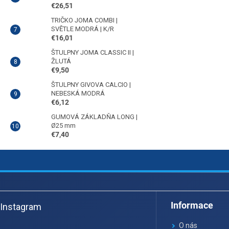
€26,51
TRIČKO JOMA COMBI |
SVĚTLE MODRÁ | K/R
€16,01
ŠTULPNY JOMA CLASSIC II |
ŽLUTÁ
€9,50
ŠTULPNY GIVOVA CALCIO |
NEBESKÁ MODRÁ
€6,12
GUMOVÁ ZÁKLADŇA LONG |
Ø25 mm
€7,40
Z
á
Informace
Instagram
p
ä
O nás