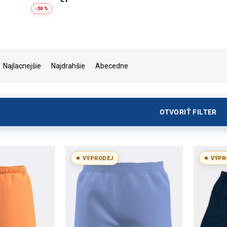
-50 %
Najlacnejšie
Najdrahšie
Abecedne
OTVORIŤ FILTER
VÝPRODEJ
VÝPR