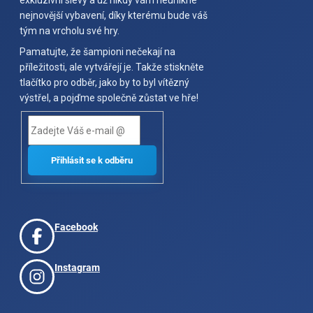
exkluzivní slevy a už nikdy vám neunikne
nejnovější vybavení, díky kterému bude váš
tým na vrcholu své hry.
Pamatujte, že šampioni nečekají na
příležitosti, ale vytvářejí je. Takže stiskněte
tlačítko pro odběr, jako by to byl vítězný
výstřel, a pojďme společně zůstat ve hře!
Facebook
Instagram