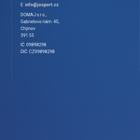
E:
info@josport.cz
DOMAJ s.r.o.,
Gabrielovo nám. 45,
Chýnov
391 55
IČ: 09898298
DIČ: CZ09898298