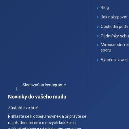
t
Blog
i
Jak nakupovat
e
Obchodní podm
Podmínky ochra
Mimosoudní řeš
sporu
Výměna, vrácen
Sledovať na Instagrame
Novinky do vašeho mailu
Zůstaňte ve hře!
Přihlaste se k odběru novinek a připravte se
na přednostní info o nových kolekcích,