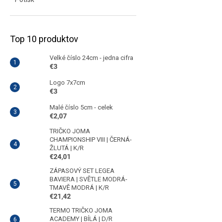
Top 10 produktov
Velké číslo 24cm - jedna cifra
€3
Logo 7x7cm
€3
Malé číslo 5cm - celek
€2,07
TRIČKO JOMA
CHAMPIONSHIP VIII | ČERNÁ-
ŽLUTÁ | K/R
€24,01
ZÁPASOVÝ SET LEGEA
BAVIERA | SVĚTLE MODRÁ-
TMAVĚ MODRÁ | K/R
€21,42
TERMO TRIČKO JOMA
ACADEMY | BÍLÁ | D/R