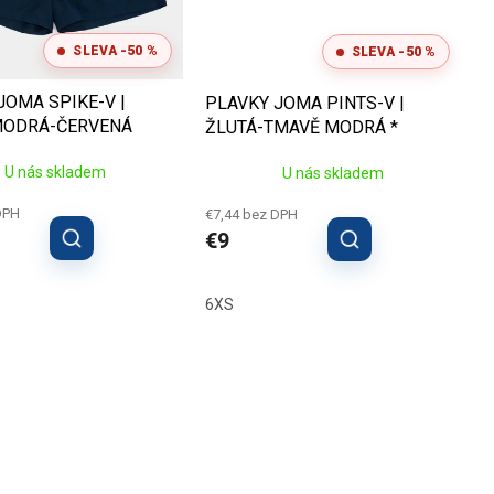
SLEVA -50 %
SLEVA -50 %
JOMA SPIKE-V |
PLAVKY JOMA PINTS-V |
MODRÁ-ČERVENÁ
ŽLUTÁ-TMAVĚ MODRÁ *
U nás skladem
U nás skladem
DPH
€7,44 bez DPH
€9
6XS