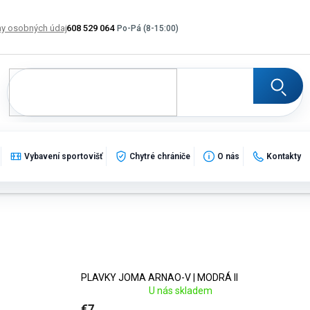
y osobných údajov
608 529 064
Výmena, vrátenie a reklamácia tovaru
Katalogy
Po
Vybavení sportovišť
Chytré chrániče
O nás
Kontakty
PLAVKY JOMA ARNAO-V | MODRÁ II
U nás skladem
€7