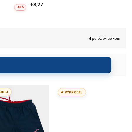
€8,27
-50 %
4
položiek celkom
ODEJ
VÝPRODEJ