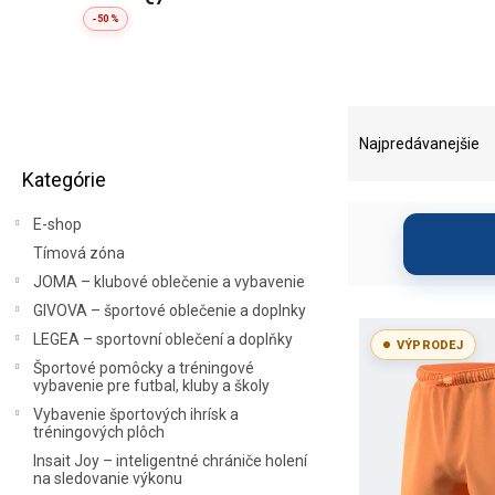
-50 %
B
R
o
a
Najpredávanejšie
Preskočiť
č
d
Kategórie
kategórie
n
e
ý
n
E-shop
p
i
Tímová zóna
a
e
JOMA – klubové oblečenie a vybavenie
n
p
e
r
GIVOVA – športové oblečenie a doplnky
V
l
o
ý
LEGEA – sportovní oblečení a doplňky
VÝPRODEJ
d
p
Športové pomôcky a tréningové
u
vybavenie pre futbal, kluby a školy
i
k
s
Vybavenie športových ihrísk a
t
tréningových plôch
p
o
r
Insait Joy – inteligentné chrániče holení
v
na sledovanie výkonu
o