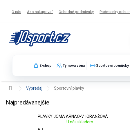
Prejsť
na
O nás
Ako nakupovať
Ochodné podmienky
Podmienky ochran
obsah
E-shop
Týmová zóna
Sportovní pomůcky
Domov
Výpredaj
Sportovní plavky
Sportovní plavky ve výprodeji
Najpredávanejšie
PLAVKY JOMA ARNAO-V | ORANŽOVÁ
U nás skladem
€7