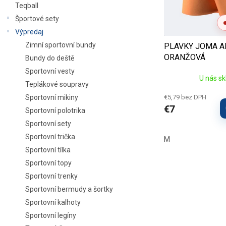
Teqball
d
u
Športové sety
k
Výpredaj
t
Zimní sportovní bundy
PLAVKY JOMA A
o
ORANŽOVÁ
Bundy do deště
v
Sportovní vesty
U nás s
Teplákové soupravy
Sportovní mikiny
€5,79 bez DPH
€7
Sportovní polotrika
Sportovní sety
Sportovní trička
M
Sportovní tílka
Sportovní topy
Sportovní trenky
Sportovní bermudy a šortky
Sportovní kalhoty
Sportovní legíny