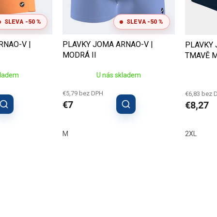
SLEVA -50 %
SLEVA -50 %
RNAO-V |
PLAVKY JOMA ARNAO-V |
PLAVKY 
MODRÁ II
TMAVĚ 
kladem
U nás skladem
€5,79 bez DPH
€6,83 bez 
€7
€8,27
M
2XL
O
v
l
á
d
a
c