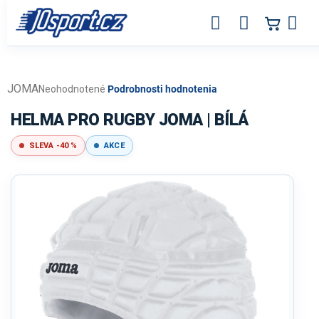
Prejsť
na
obsah
JOMA
Priemerné
Neohodnotené
Podrobnosti hodnotenia
hodnotenie
produktu
HELMA PRO RUGBY JOMA | BÍLÁ
je
0,0
SLEVA -40 %
AKCE
z
5
hviezdičiek.