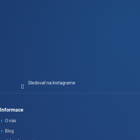
e
Sledovať na Instagrame
Informace
O nás
Blog