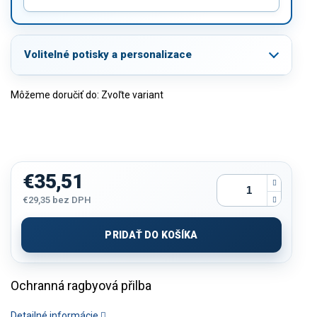
Volitelné potisky a personalizace
Môžeme doručiť do:
Zvoľte variant
€35,51
€29,35
bez DPH
Jednotková
cena:
PRIDAŤ DO KOŠÍKA
Ochranná ragbyová přilba
Detailné informácie