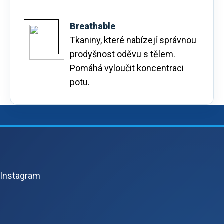
Breathable
Tkaniny, které nabízejí správnou
prodyšnost oděvu s tělem.
Pomáhá vyloučit koncentraci
potu.
Z
á
p
Instagram
ä
t
i