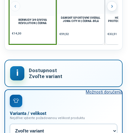
‹
›
DÁMSKÝ SPORTOVNÍ OVERAL
HELMA JOMA
BERMUDY 3/4 GIVOVA
JOMA CITY III | ČERNÁ-BÍLÁ
PROTECTIVE | ČE
REVOLUTION | ČERNÁ
€14,30
€59,52
€33,51
Možnosti doručenia
Varianta / velikost
Nejdříve vyberte požadovanou velikost produktu