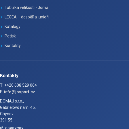
Tabulka velikosti - Joma
LEGEA – dospělí a junioři
Katalogy
Potisk
Kontakty
Kontakty
T: +420 608 529 064
E:
info@josport.cz
DOMAJ s.r.o.,
Gabrielovo nám. 45,
Chýnov
391 55
IČ: 09898298