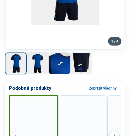
1 / 4
Podobné produkty
Zobrazit všechny →
‹
›