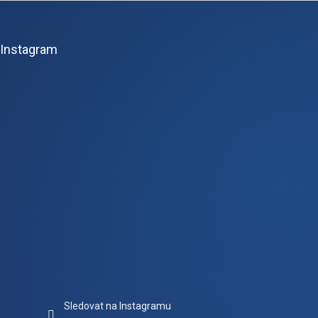
á
p
Instagram
a
t
í
Sledovat na Instagramu