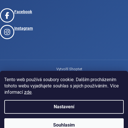
Facebook
Instagram
Vytvořil Shoptet
Tento web používá soubory cookie. Dalším procházením
tohoto webu vyjadřujete souhlas s jejich používáním.. Více
Copyright 2026
www.josport.cz
. Všechna práva vyhrazena.
informací
zde
.
Nastavení
Souhlasím
KLUBOVÁ NABÍDKA
⚡
ZDARMA