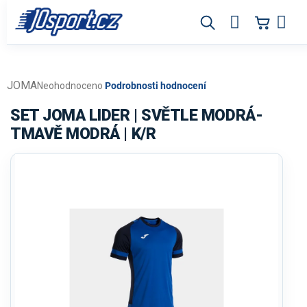
Přejít
na
obsah
JOMA
Průměrné
Neohodnoceno
Podrobnosti hodnocení
hodnocení
produktu
SET JOMA LIDER | SVĚTLE MODRÁ-
je
TMAVĚ MODRÁ | K/R
0,0
z
5
hvězdiček.