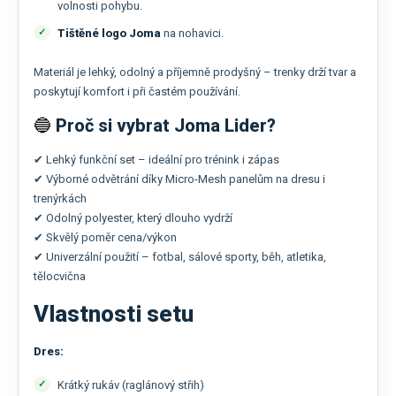
volnosti pohybu.
Tištěné logo Joma
na nohavici.
Materiál je lehký, odolný a příjemně prodyšný – trenky drží tvar a
poskytují komfort i při častém používání.
🔵
Proč si vybrat Joma Lider?
✔ Lehký funkční set – ideální pro trénink i zápas
✔ Výborné odvětrání díky Micro-Mesh panelům na dresu i
trenýrkách
✔ Odolný polyester, který dlouho vydrží
✔ Skvělý poměr cena/výkon
✔ Univerzální použití – fotbal, sálové sporty, běh, atletika,
tělocvična
Vlastnosti setu
Dres:
Krátký rukáv (raglánový střih)