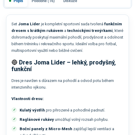
Popis
Podobné (16)
Diskuze
Set
Joma Lider
je kompletní sportovní sada tvořená
funkčním
dresem s krátkým rukávem
a
technickými trenýrkami
, které
dohromady poskytují maximální pohodlí, prodyšnost a odolnost
během tréninku i rekreačního sportu. Ideální volba pro fotbal,
multisportovní využití nebo běžné cvičení.
🔵
Dres Joma Lider – lehký, prodyšný,
funkční
Dres je navržen s důrazem na pohodlí a odvod potu během
intenzivního výkonu.
Vlastnosti dresu:
Kulatý výstřih
pro přirozené a pohodlné padnutí.
Raglánové rukávy
umožňují volný rozsah pohybu.
Boční panely z Micro-Mesh
zajišťují lepší ventilaci a