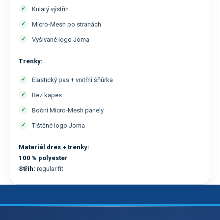
Kulatý výstřih
Micro-Mesh po stranách
Vyšívané logo Joma
Trenky:
Elastický pas + vnitřní šňůrka
Bez kapes
Boční Micro-Mesh panely
Tištěné logo Joma
Materiál dres + trenky:
100 % polyester
Střih:
regular fit
Z