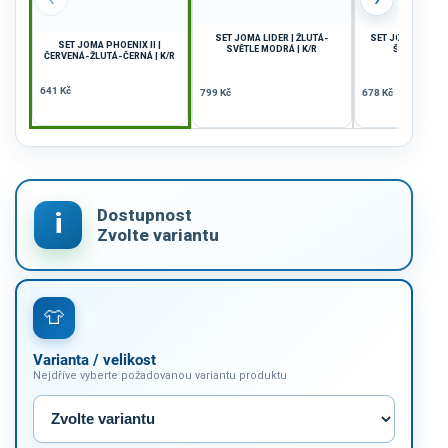
SET JOMA LIDER | ŽLUTÁ-
SET JOMA PHOEN
SET JOMA PHOENIX II |
SVĚTLE MODRÁ | K/R
ŠEDÁ-ČERNÁ
ČERVENÁ-ŽLUTÁ-ČERNÁ | K/R
641 Kč
799 Kč
678 Kč
Varianta / velikost
Nejdříve vyberte požadovanou variantu produktu