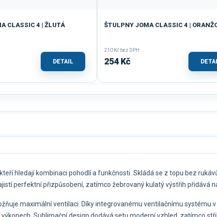
 CLASSIC 4 | ŽLUTÁ
ŠTULPNY JOMA CLASSIC 4 | ORANŽ
210 Kč bez DPH
254 Kč
DETAIL
DETA
kteří hledají kombinaci pohodlí a funkčnosti. Skládá se z topu bez rukávů
ajistí perfektní přizpůsobení, zatímco žebrovaný kulatý výstřih přidává na
možňuje maximální ventilaci. Díky integrovanému ventilačnímu systému v
ích výkonech. Sublimační design dodává setu moderní vzhled, zatímco stř