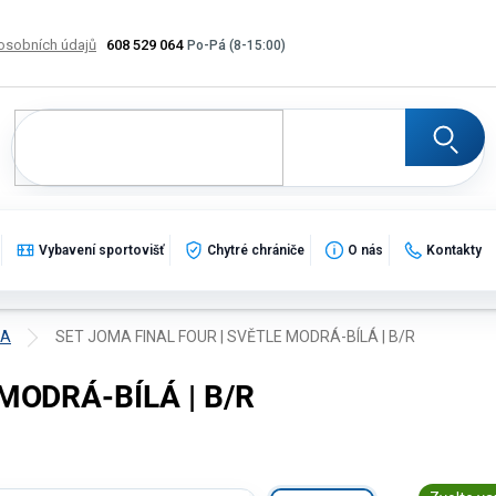
osobních údajů
608 529 064
Výměna, vrácení a reklamace zboží
Katalogy
Potisk
Vybavení sportovišť
Chytré chrániče
O nás
Kontakty
MA
SET JOMA FINAL FOUR | SVĚTLE MODRÁ-BÍLÁ | B/R
MODRÁ-BÍLÁ | B/R