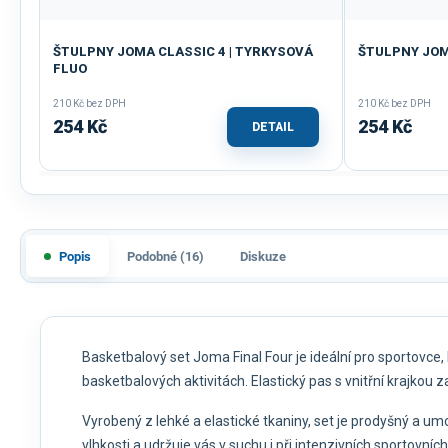
ŠTULPNY JOMA CLASSIC 4 | TYRKYSOVÁ
ŠTULPNY JOMA
FLUO
210 Kč bez DPH
210 Kč bez DPH
254 Kč
254 Kč
DETAIL
Popis
Podobné (16)
Diskuze
Basketbalový set Joma Final Four je ideální pro sportovce, 
basketbalových aktivitách. Elastický pas s vnitřní krajkou z
Vyrobený z lehké a elastické tkaniny, set je prodyšný a u
vlhkosti a udržuje vás v suchu i při intenzivních sportovn