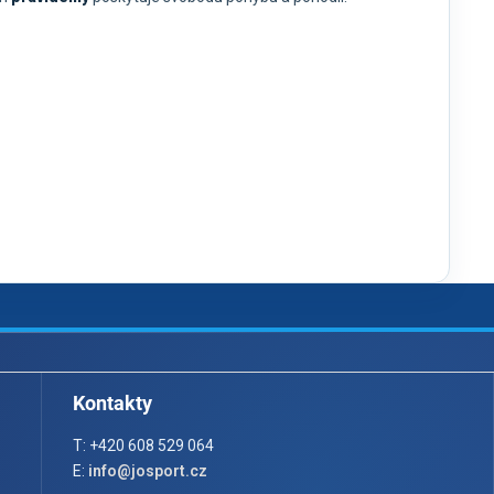
Kontakty
T: +420 608 529 064
E:
info@josport.cz