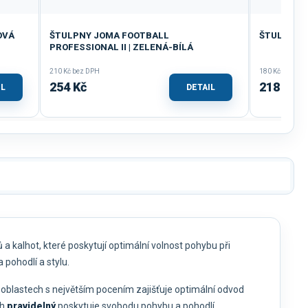
OVÁ
ŠTULPNY JOMA FOOTBALL
ŠTULPNY J
PROFESSIONAL II | ZELENÁ-BÍLÁ
210 Kč bez DPH
180 Kč bez DP
254 Kč
218 Kč
IL
DETAIL
 a kalhot, které poskytují optimální volnost pohybu při
 pohodlí a stylu.
 oblastech s největším pocením zajišťuje optimální odvod
ih
pravidelný
poskytuje svobodu pohybu a pohodlí.