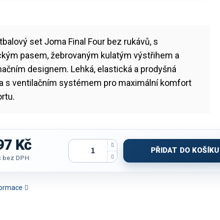
balový set Joma Final Four bez rukávů, s
ickým pasem, žebrovaným kulatým výstřihem a
mačním designem. Lehká, elastická a prodyšná
na s ventilačním systémem pro maximální komfort
ortu.
97 Kč
PŘIDAT DO KOŠÍKU
č
bez DPH
nformace
 JOMA LIDER | ŽLUTÁ-
SET DÁMSKÝ JOMA LIDER |
SET JOMA LIDER | SVĚTLE
SET DÁMSKÝ
VĚTLE MODRÁ | K/R
ORANŽOVÁ-ČERNÁ | K/R
MODRÁ-TMAVĚ MODRÁ |
ŽLUTÁ-SVĚ
K/R