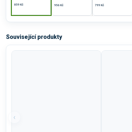
859 Kč
956 Kč
799 Kč
Související produkty
‹