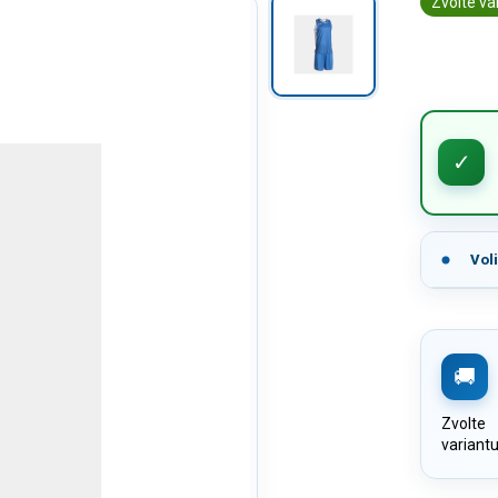
Zvolte va
Vol
Zvolte
variant