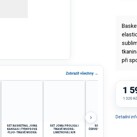
Basket
elast
subli
tkani
při sp
Zobrazit všechny →
1 5
1 320 K
Měrná
cena:
›
Detailní i
SET BASKETBAL JOMA
SET JOMA PROLIGA |
SET JOMA LIDER |
SET
KANSAS | TYRKYSOVÁ
TMAVĚ MODRÁ-
ČERVENÁ-TMAVĚ MODRÁ |
S
FLUO-TMAVĚ MODRÁ
LIMETKOVÁ | K/R
K/R