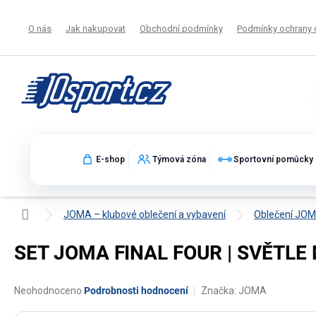
Přejít
na
O nás
Jak nakupovat
Obchodní podmínky
Podmínky ochrany 
obsah
E-shop
Týmová zóna
Sportovní pomůcky
Domů
JOMA – klubové oblečení a vybavení
Oblečení JO
SET JOMA FINAL FOUR | SVĚTLE 
Průměrné
Neohodnoceno
Podrobnosti hodnocení
Značka:
JOMA
hodnocení