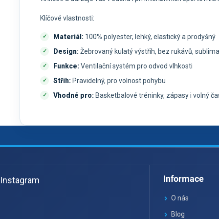
Klíčové vlastnosti:
Materiál:
100% polyester, lehký, elastický a prodyšný
Design:
Žebrovaný kulatý výstřih, bez rukávů, sublima
Funkce:
Ventilační systém pro odvod vlhkosti
Střih:
Pravidelný, pro volnost pohybu
Vhodné pro:
Basketbalové tréninky, zápasy i volný ča
Z
á
Informace
Instagram
p
a
O nás
t
Blog