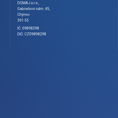
DOMAJ s.r.o.,
Gabrielovo nám. 45,
Chýnov
391 55
IČ: 09898298
DIČ: CZ09898298