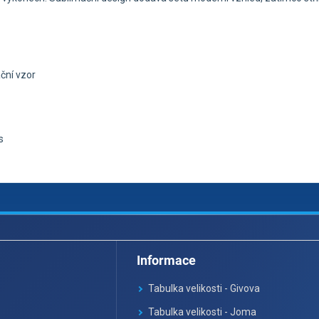
ční vzor
s
Informace
Tabulka velikosti - Givova
Tabulka velikosti - Joma