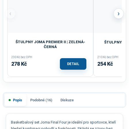
‹
›
ŠTULPNY JOMA PREMIER II | ZELENÁ-
ŠTULPNY JOM
ČERNÁ
230 Kč bez DPH
210 Kč bez DPH
278 Kč
254 Kč
DETAIL
Popis
Podobné (16)
Diskuze
Basketbalový set Joma Final Four je ideální pro sportovce, kteří
hledají kombinaci pohodlí a funkčnosti. Skládá se z topu bez