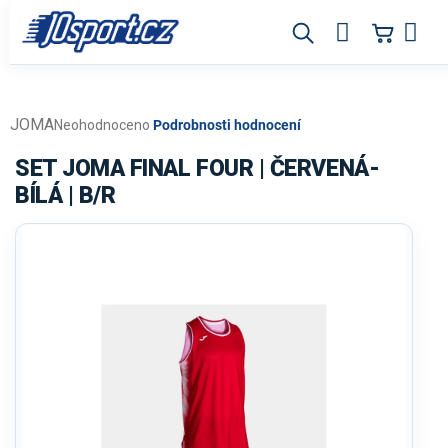
Přejít
na
obsah
JOMA
Průměrné
Neohodnoceno
Podrobnosti hodnocení
hodnocení
produktu
SET JOMA FINAL FOUR | ČERVENÁ-
je
BÍLÁ | B/R
0,0
z
5
hvězdiček.