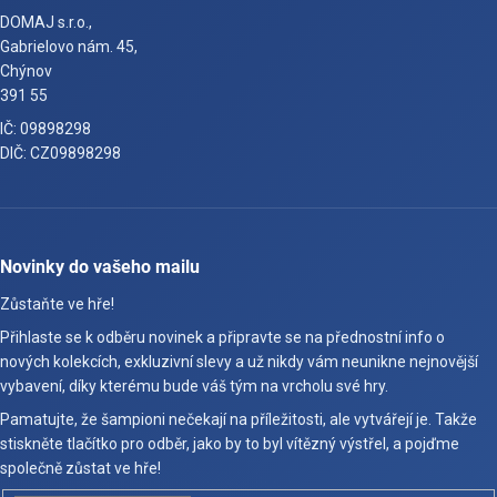
DOMAJ s.r.o.,
Gabrielovo nám. 45,
Chýnov
391 55
IČ: 09898298
DIČ: CZ09898298
Novinky do vašeho mailu
Zůstaňte ve hře!
Přihlaste se k odběru novinek a připravte se na přednostní info o
nových kolekcích, exkluzivní slevy a už nikdy vám neunikne nejnovější
vybavení, díky kterému bude váš tým na vrcholu své hry.
Pamatujte, že šampioni nečekají na příležitosti, ale vytvářejí je. Takže
stiskněte tlačítko pro odběr, jako by to byl vítězný výstřel, a pojďme
společně zůstat ve hře!