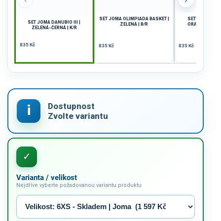
SET JOMA OLIMPIADA BASKET |
SET JOMA DANU
SET JOMA DANUBIO III |
ZELENÁ | B/R
ORANŽOVÁ-ČER
ZELENÁ-ČERNÁ | K/R
835 Kč
835 Kč
835 Kč
Varianta / velikost
Nejdříve vyberte požadovanou variantu produktu