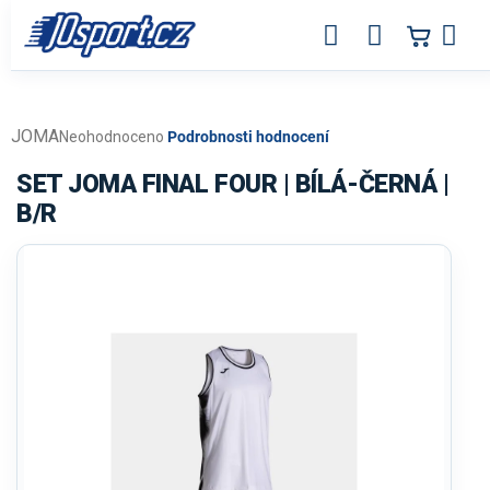
Přejít
na
obsah
JOMA
Průměrné
Neohodnoceno
Podrobnosti hodnocení
hodnocení
produktu
SET JOMA FINAL FOUR | BÍLÁ-ČERNÁ |
je
B/R
0,0
z
5
hvězdiček.