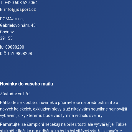
T: +420 608 529 064
E:
info@josport.cz
DOMAJ s.r.o.,
Gabrielovo nám. 45,
Chýnov
391 55
IČ: 09898298
DIČ: CZ09898298
Novinky do vašeho mailu
Zůstaňte ve hře!
Přihlaste se k odběru novinek a připravte se na přednostní info o
nových kolekcích, exkluzivní slevy a už nikdy vám neunikne nejnovější
vybavení, díky kterému bude váš tým na vrcholu své hry.
Pamatujte, že šampioni nečekají na příležitosti, ale vytvářejí je. Takže
stiskněte tlačítko pro odběr, jako by to byl vítězný výstřel, a pojďme