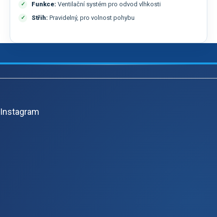
Funkce:
Ventilační systém pro odvod vlhkosti
Střih:
Pravidelný, pro volnost pohybu
Z
á
p
Instagram
a
t
í