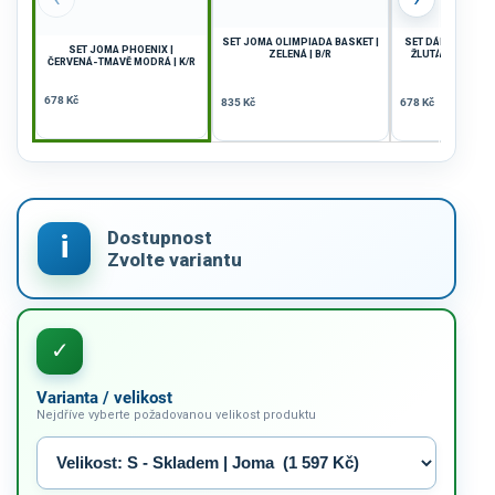
SET JOMA OLIMPIADA BASKET |
SET DÁMSKÝ JOMA
SET JOMA PHOENIX |
ZELENÁ | B/R
ŽLUTÁ-SVĚTLE M
ČERVENÁ-TMAVĚ MODRÁ | K/R
678 Kč
835 Kč
678 Kč
Varianta / velikost
Nejdříve vyberte požadovanou velikost produktu