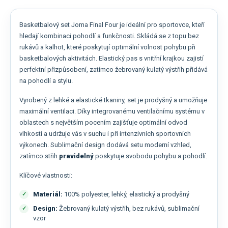
Basketbalový set Joma Final Four je ideální pro sportovce, kteří
hledají kombinaci pohodlí a funkčnosti. Skládá se z topu bez
rukávů a kalhot, které poskytují optimální volnost pohybu při
basketbalových aktivitách. Elastický pas s vnitřní krajkou zajistí
perfektní přizpůsobení, zatímco žebrovaný kulatý výstřih přidává
na pohodlí a stylu.
Vyrobený z lehké a elastické tkaniny, set je prodyšný a umožňuje
maximální ventilaci. Díky integrovanému ventilačnímu systému v
oblastech s největším pocením zajišťuje optimální odvod
vlhkosti a udržuje vás v suchu i při intenzivních sportovních
výkonech. Sublimační design dodává setu moderní vzhled,
zatímco střih
pravidelný
poskytuje svobodu pohybu a pohodlí.
Klíčové vlastnosti:
Materiál:
100% polyester, lehký, elastický a prodyšný
Design:
Žebrovaný kulatý výstřih, bez rukávů, sublimační
vzor