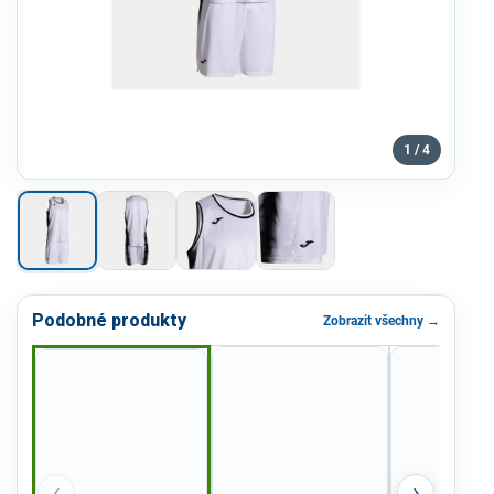
1 / 4
Podobné produkty
Zobrazit všechny →
‹
›