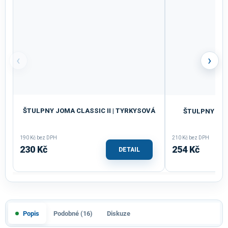
‹
›
ŠTULPNY JOMA CLASSIC II | TYRKYSOVÁ
ŠTULPNY JOM
190 Kč bez DPH
210 Kč bez DPH
230 Kč
254 Kč
DETAIL
Popis
Podobné (16)
Diskuze