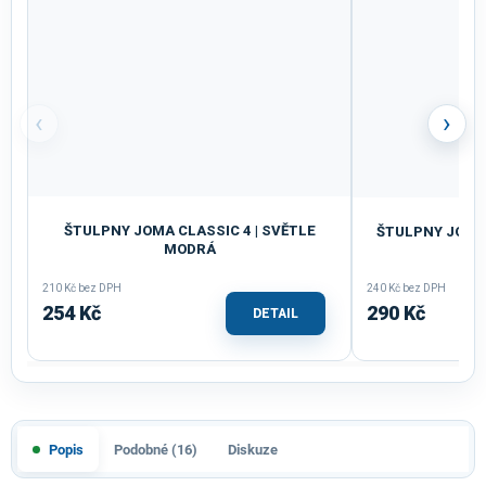
‹
›
ŠTULPNY JOMA CLASSIC 4 | SVĚTLE
ŠTULPNY JOMA 
MODRÁ
SV
210 Kč bez DPH
240 Kč bez DPH
254 Kč
290 Kč
DETAIL
Popis
Podobné (16)
Diskuze