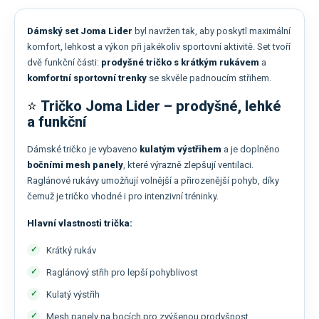
Dámský set Joma Lider
byl navržen tak, aby poskytl maximální
komfort, lehkost a výkon při jakékoliv sportovní aktivitě. Set tvoří
dvě funkční části:
prodyšné tričko s krátkým rukávem
a
komfortní sportovní trenky
se skvěle padnoucím střihem.
⭐
Tričko Joma Lider – prodyšné, lehké
a funkční
Dámské tričko je vybaveno
kulatým výstřihem
a je doplněno
bočními mesh panely
, které výrazně zlepšují ventilaci.
Raglánové rukávy umožňují volnější a přirozenější pohyb, díky
čemuž je tričko vhodné i pro intenzivní tréninky.
Hlavní vlastnosti trička:
Krátký rukáv
Raglánový střih pro lepší pohyblivost
Kulatý výstřih
Mesh panely na bocích pro zvýšenou prodyšnost