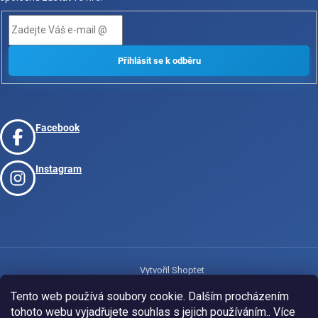
Facebook
Instagram
Vytvořil Shoptet
Tento web používá soubory cookie. Dalším procházením
tohoto webu vyjadřujete souhlas s jejich používáním.. Více
Copyright 2026
www.josport.cz
. Všechna práva vyhrazena.