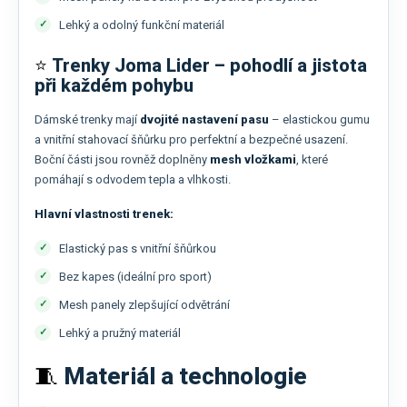
Lehký a odolný funkční materiál
⭐
Trenky Joma Lider – pohodlí a jistota
při každém pohybu
Dámské trenky mají
dvojité nastavení pasu
– elastickou gumu
a vnitřní stahovací šňůrku pro perfektní a bezpečné usazení.
Boční části jsou rovněž doplněny
mesh vložkami
, které
pomáhají s odvodem tepla a vlhkosti.
Hlavní vlastnosti trenek:
Elastický pas s vnitřní šňůrkou
Bez kapes (ideální pro sport)
Mesh panely zlepšující odvětrání
Lehký a pružný materiál
🧵
Materiál a technologie