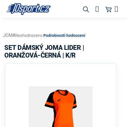
Přejít
na
obsah
JOMA
Průměrné
Neohodnoceno
Podrobnosti hodnocení
hodnocení
produktu
SET DÁMSKÝ JOMA LIDER |
je
ORANŽOVÁ-ČERNÁ | K/R
0,0
z
5
hvězdiček.