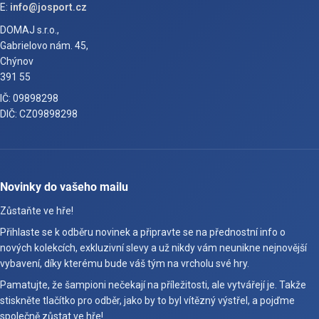
E:
info@josport.cz
DOMAJ s.r.o.,
Gabrielovo nám. 45,
Chýnov
391 55
IČ: 09898298
DIČ: CZ09898298
Novinky do vašeho mailu
Zůstaňte ve hře!
Přihlaste se k odběru novinek a připravte se na přednostní info o
nových kolekcích, exkluzivní slevy a už nikdy vám neunikne nejnovější
vybavení, díky kterému bude váš tým na vrcholu své hry.
Pamatujte, že šampioni nečekají na příležitosti, ale vytvářejí je. Takže
stiskněte tlačítko pro odběr, jako by to byl vítězný výstřel, a pojďme
společně zůstat ve hře!