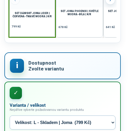
SET JOMA PHOENIX | SVĚTLE
SET JOMA PHOENIX
SET DÁMSKÝ JOMA LIDER |
MODRÁ-BÍLÁ | K/R
ČERVENÁ |
ČERVENÁ-TMAVĚ MODRÁ | K/R
799 Kč
678 Kč
641 Kč
Varianta / velikost
Nejdříve vyberte požadovanou variantu produktu