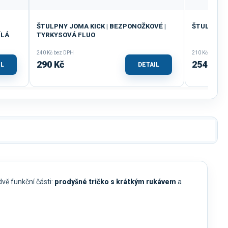
ŠTULPNY JOMA KICK | BEZPONOŽKOVÉ |
ŠTULPNY J
ÍLÁ
TYRKYSOVÁ FLUO
240 Kč bez DPH
210 Kč bez DP
290 Kč
254 Kč
IL
DETAIL
dvě funkční části:
prodyšné tričko s krátkým rukávem
a