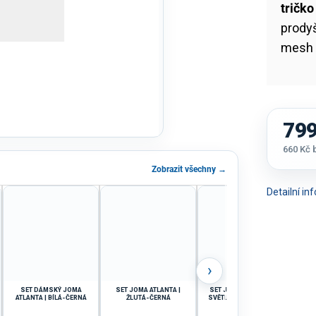
tričk
prodyš
mesh p
799
660 Kč
Měrná
Zobrazit všechny →
cena:
Detailní i
›
SET DÁMSKÝ JOMA
SET JOMA ATLANTA |
SET JOMA PHOENIX II |
SET 
ATLANTA | BÍLÁ-ČERNÁ
ŽLUTÁ-ČERNÁ
SVĚTLE MODRÁ-ŽLUTÁ |
SV
K/R