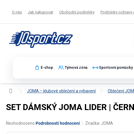
Přejít
na
O nás
Jak nakupovat
Obchodní podmínky
Podmínky ochrany 
obsah
E-shop
Týmová zóna
Sportovní pomůcky
Domů
JOMA – klubové oblečení a vybavení
Oblečení JO
SET DÁMSKÝ JOMA LIDER | ČERNÁ
Průměrné
Neohodnoceno
Podrobnosti hodnocení
Značka:
JOMA
hodnocení