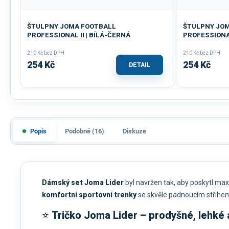
ŠTULPNY JOMA FOOTBALL
ŠTULPNY JO
PROFESSIONAL II | BÍLÁ-ČERNÁ
PROFESSIONAL
210 Kč bez DPH
210 Kč bez DPH
254 Kč
254 Kč
DETAIL
Popis
Podobné (16)
Diskuze
Dámský set Joma Lider
byl navržen tak, aby poskytl maxim
komfortní sportovní trenky
se skvěle padnoucím střihe
⭐
Tričko Joma Lider – prodyšné, lehké 