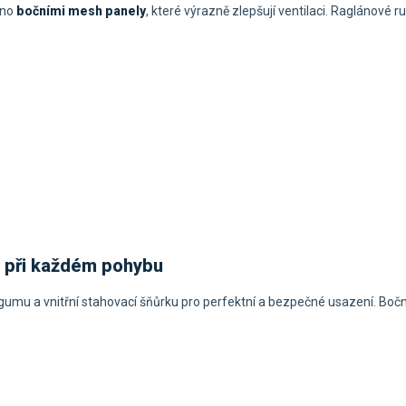
ěno
bočními mesh panely
, které výrazně zlepšují ventilaci. Raglánové r
a při každém pohybu
gumu a vnitřní stahovací šňůrku pro perfektní a bezpečné usazení. Bočn