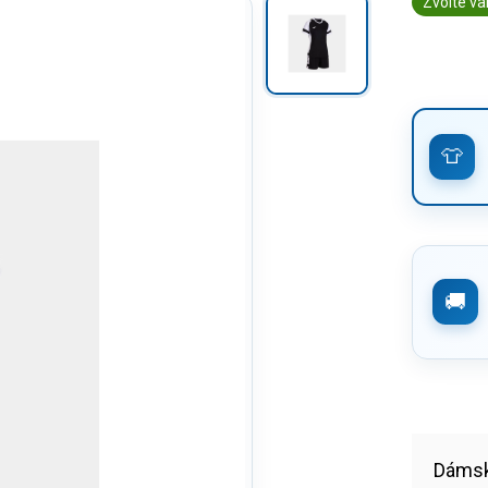
Zvolte va
Dámsk