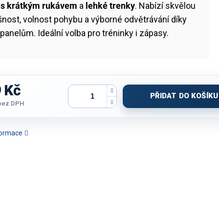
o s krátkým rukávem
a
lehké trenky
. Nabízí skvělou
nost, volnost pohybu a výborné odvětrávání díky
anelům. Ideální volba pro tréninky i zápasy.
 Kč
PŘIDAT DO KOŠÍKU
bez DPH
nformace
DÁMSKÝ JOMA LIDER |
SET JOMA PHOENIX II |
SET JOMA ATLANTA |
SET JOMA I
ĚTLE MODRÁ-TMAVĚ
BÍLÁ-ČERVENÁ | K/R
TMAVĚ MODRÁ-BÍLÁ
| SVĚTLE M
MODRÁ | K/R