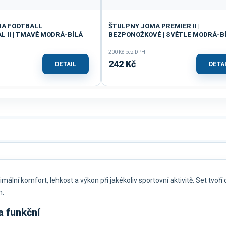
MA FOOTBALL
ŠTULPNY JOMA PREMIER II |
 II | TMAVĚ MODRÁ-BÍLÁ
BEZPONOŽKOVÉ | SVĚTLE MODRÁ-B
200 Kč bez DPH
242 Kč
DETAIL
DETA
ální komfort, lehkost a výkon při jakékoliv sportovní aktivitě. Set tvoří 
m.
a funkční