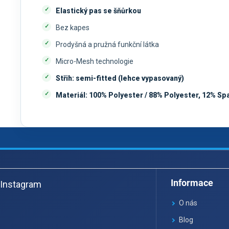
Elastický pas se šňůrkou
Bez kapes
Prodyšná a pružná funkční látka
Micro-Mesh technologie
Střih: semi-fitted (lehce vypasovaný)
Materiál: 100% Polyester / 88% Polyester, 12% S
Z
á
Informace
Instagram
p
a
O nás
t
Blog