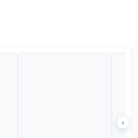
Kč
641 Kč
956 Kč
1 525 Kč
›