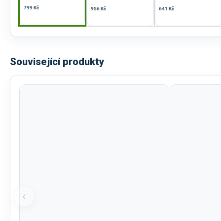
799 Kč
956 Kč
641 Kč
Související produkty
‹