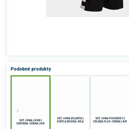
Podobné produkty
‹
SET JOMA ATLANTA |
SET JOMA PHOENIX II |
SET JOMA LIDER |
SVĚTLE MODRÁ-BÍLÁ
ZELENÁ FLUO-ČERNÁ | K/R
ČERVENÁ-ČERNÁ | K/R