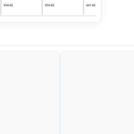
956 Kč
956 Kč
641 Kč
799 