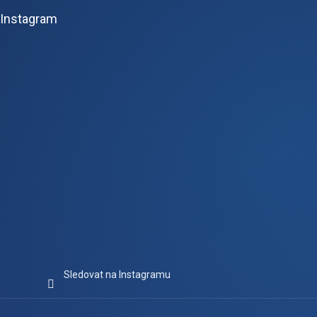
p
Instagram
a
t
í
Sledovat na Instagramu