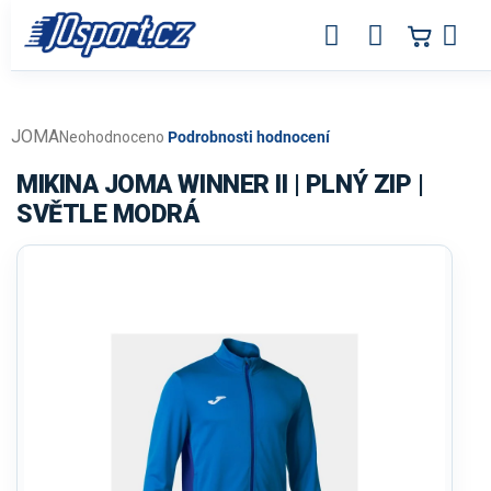
Přejít
na
obsah
JOMA
Průměrné
Neohodnoceno
Podrobnosti hodnocení
hodnocení
produktu
MIKINA JOMA WINNER II | PLNÝ ZIP |
je
SVĚTLE MODRÁ
0,0
z
5
hvězdiček.