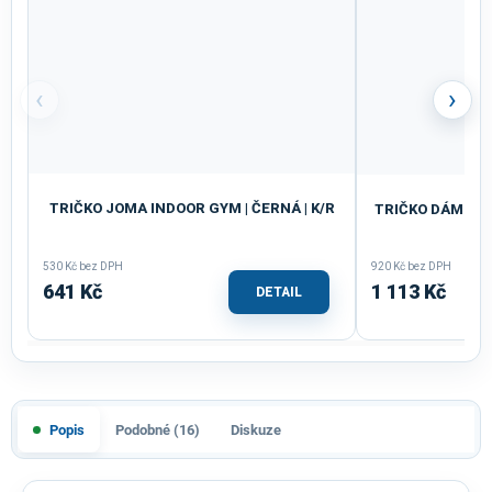
‹
›
TRIČKO JOMA INDOOR GYM | ČERNÁ | K/R
TRIČKO DÁMSKÉ 
Č
530 Kč bez DPH
920 Kč bez DPH
641 Kč
1 113 Kč
DETAIL
Popis
Podobné (16)
Diskuze