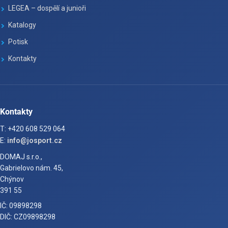
LEGEA – dospělí a junioři
Katalogy
Potisk
Kontakty
Kontakty
T: +420 608 529 064
E:
info@josport.cz
DOMAJ s.r.o.,
Gabrielovo nám. 45,
Chýnov
391 55
IČ: 09898298
DIČ: CZ09898298