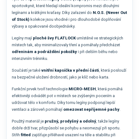
sportovkyně, které hledají ideální kompromis mezi dlouhými
legínami a krátkými kraťasy. Díky zařazení do
N.O.S. (Never Out
of Stock)
kolekce jsou vhodné i pro dlouhodobé doplňování
výbavy a opakované doobjednávky.
Legíny mají
ploché švy FLATLOCK
umístěné ve strategických
místech tak, aby minimalizovaly tření a pomáhaly předcházet
odřeninám a podráždění pokožky
i při delším běhu nebo
intenzivním tréninku.
Součástí je také
vnitřní kapsička v přední části
, která poslouží
na bezpečné uložení drobností, jako je klíč nebo karta.
Funkční prvek tvoří technologie
MICRO-MESH
, která pomáhá
efektivněji odvádět pot v místech se zvýšeným pocením a
udržovat tělo v komfortu. Díky tomu legíny podporují lepší
ventilaci a zároveň pomáhají
omezovat nepříjemné pachy
.
Použitý materiál je
pružný, prodyšný a odolný
, takže legíny
dobře drží tvar, přizpůsobí se pohybu a neomezují při sportu.
Střih
fitted
zajišťuje přiléhavé usazení na těle a stabilitu při