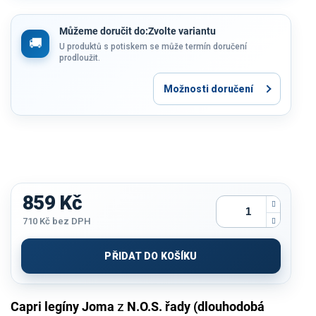
Můžeme doručit do:
Zvolte variantu
U produktů s potiskem se může termín doručení
prodloužit.
Možnosti doručení
859 Kč
710 Kč
bez DPH
Měrná
cena:
PŘIDAT DO KOŠÍKU
Capri legíny Joma
z
N.O.S. řady (dlouhodobá