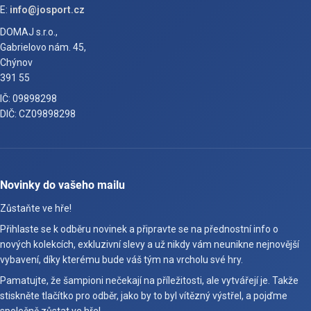
E:
info@josport.cz
DOMAJ s.r.o.,
Gabrielovo nám. 45,
Chýnov
391 55
IČ: 09898298
DIČ: CZ09898298
Novinky do vašeho mailu
Zůstaňte ve hře!
Přihlaste se k odběru novinek a připravte se na přednostní info o
nových kolekcích, exkluzivní slevy a už nikdy vám neunikne nejnovější
vybavení, díky kterému bude váš tým na vrcholu své hry.
Pamatujte, že šampioni nečekají na příležitosti, ale vytvářejí je. Takže
stiskněte tlačítko pro odběr, jako by to byl vítězný výstřel, a pojďme