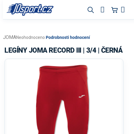
Přejít
na
obsah
JOMA
Průměrné
Neohodnoceno
Podrobnosti hodnocení
hodnocení
produktu
LEGÍNY JOMA RECORD III | 3/4 | ČERNÁ
je
0,0
z
5
hvězdiček.