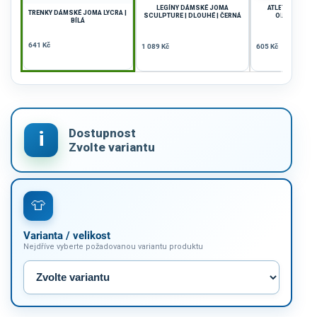
LEGÍNY DÁMSKÉ JOMA
ATLETICKÉ TRE
TRENKY DÁMSKÉ JOMA LYCRA |
SCULPTURE | DLOUHÉ | ČERNÁ
OLIMPIA II |
BÍLÁ
641 Kč
1 089 Kč
605 Kč
Varianta / velikost
Nejdříve vyberte požadovanou variantu produktu