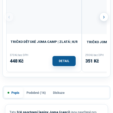
‹
›
TRIČKO DĚTSKÉ JOMA CAMP | ZLATÁ | K/R
TRIČKO JOMA CO
370 Kč bez DPH
290 Kč bez DPH
448 Kč
351 Kč
DETAIL
Popis
Podobné (16)
Diskuze
Tyto
3/4 sportovní legíny Joma (capri)
jsou navržené pro