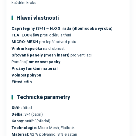
každém kroku.
Hlavní vlastnosti
Capri legíny (3/4) – N.O.S. řada (dlouhodobá výroba)
FLATLOCK švy
proti oděru a tření
MICRO-MESH
pro lepší odvod potu
Vnitřní kapsička
na drobnosti
Síťované panely (mesh insert)
pro ventilaci
Pomáhají
omezovat pachy
Pružný funkční materiál
Volnost pohybu
Fitted střih
Technické parametry
Střih:
fitted
Délka:
3/4 (capri)
Kapsy:
vnitřní (přední)
Technologie:
Micro-Mesh, Flatlock
Materiál:
92 % polyamid, 8 % elastan