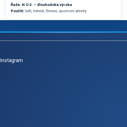
Řada:
N.O.S. – dlouhodobá výroba
Použití:
běh, trénink, fitness, sportovní aktivity
Z
á
p
Instagram
a
t
í