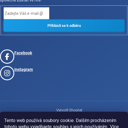
společně zůstat ve hře!
Facebook
Instagram
Vytvořil Shoptet
Tento web používá soubory cookie. Dalším procházením
tohoto webu vyjadřujete souhlas s jejich používáním.. Více