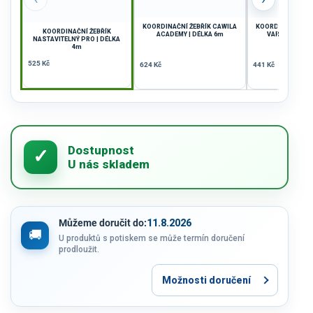
KOORDINAČNÍ ŽEBŘÍK CAWILA
KOORDINAČNÍ ŽEB
KOORDINAČNÍ ŽEBŘÍK
ACADEMY | DÉLKA 6m
VARIABILNÍ | 
NASTAVITELNÝ PRO | DÉLKA
4m
525 Kč
624 Kč
441 Kč
Můžeme doručit do:
11.8.2026
U produktů s potiskem se může termín doručení
prodloužit.
Možnosti doručení