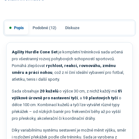
Popis
Podobné (12)
Diskuze
Agility Hurdle Cone Set
je kompletní tréninková sada určená
pro všestranný rozvoj pohybových schopností sportovců.
Pomáhá zlepšovat
rychlost, reakci, rovnováhu, změnu
směru a práci nohou
, což z ní činí ideální vybavení pro fotbal,
atletiku, tenis i další sporty.
Sada obsahuje
20 kuželů
o výšce 30 cm, z nichž každý má
tři
výškové úrovně pro nastavení tyčí
, a
10 plastových tyčí
o
délce 100 cm. Kombinací kuželů a tyčí lze vytvářet různé typy
překážek – od nízkých bariér pro frekvenční běhy až po vyšší
pro přeskoky, akcelerační či koordinační dráhy.
Díky variabilnímu systému sestavení je možné měnit výšku, směr
i rozložení překážek podle cíle tréninku. Sada je vyrobena z