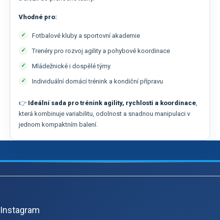
Vhodné pro:
Fotbalové kluby a sportovní akademie
Trenéry pro rozvoj agility a pohybové koordinace
Mládežnické i dospělé týmy
Individuální domácí trénink a kondiční přípravu
👉
Ideální sada pro trénink agility, rychlosti a koordinace
,
která kombinuje variabilitu, odolnost a snadnou manipulaci v
jednom kompaktním balení.
Z
á
p
Instagram
a