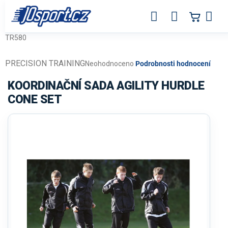
Přejít
na
obsah
TR580
PRECISION TRAINING
Průměrné
Neohodnoceno
Podrobnosti hodnocení
hodnocení
produktu
KOORDINAČNÍ SADA AGILITY HURDLE
je
CONE SET
0,0
z
5
hvězdiček.