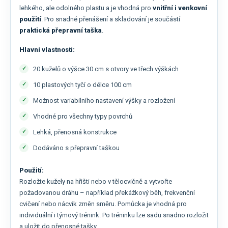
lehkého, ale odolného plastu a je vhodná pro
vnitřní i venkovní
použití
. Pro snadné přenášení a skladování je součástí
praktická přepravní taška
.
Hlavní vlastnosti:
20 kuželů o výšce 30 cm s otvory ve třech výškách
10 plastových tyčí o délce 100 cm
Možnost variabilního nastavení výšky a rozložení
Vhodné pro všechny typy povrchů
Lehká, přenosná konstrukce
Dodáváno s přepravní taškou
Použití:
Rozložte kužely na hřišti nebo v tělocvičně a vytvořte
požadovanou dráhu – například překážkový běh, frekvenční
cvičení nebo nácvik změn směru. Pomůcka je vhodná pro
individuální i týmový trénink. Po tréninku lze sadu snadno rozložit
a uložit do přenosné tašky.