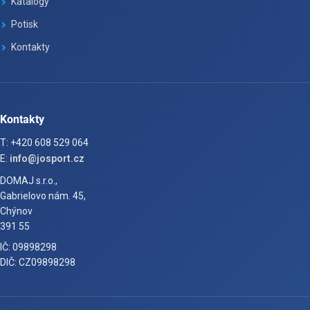
Katalogy
Potisk
Kontakty
Kontakty
T: +420 608 529 064
E:
info@josport.cz
DOMAJ s.r.o.,
Gabrielovo nám. 45,
Chýnov
391 55
IČ: 09898298
DIČ: CZ09898298