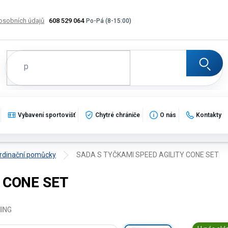
osobních údajů
608 529 064
Výměna, vrácení a reklamace zboží
Katalogy
Potisk
Vybavení sportovišť
Chytré chrániče
O nás
Kontakty
rdinační pomůcky
SADA S TYČKAMI SPEED AGILITY CONE SET
 CONE SET
NING