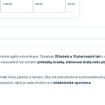
1 080 Kč
900 Kč
575 Kč
799 
énink agility a koordinace. Obsahuje
20 kuželů a 10 plastových tyčí
o 
 na kuželech lze vytvářet
překážky, branky, slalomové dráhy nebo p
mělé trávě, parketu či tartanu. Díky své jednoduchosti a přenositelnosti ji
a bezpečné, takže je sada vhodná i pro
mládežnické sportovce
.