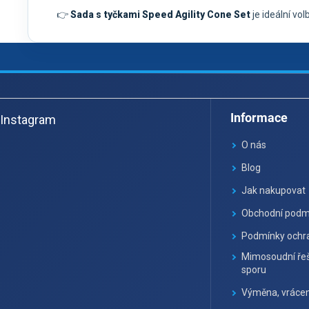
👉
Sada s tyčkami Speed Agility Cone Set
je ideální vo
Z
á
Informace
Instagram
p
a
O nás
t
Blog
í
Jak nakupovat
Obchodní podm
Podmínky ochra
Mimosoudní řeš
sporu
Výměna, vrácen