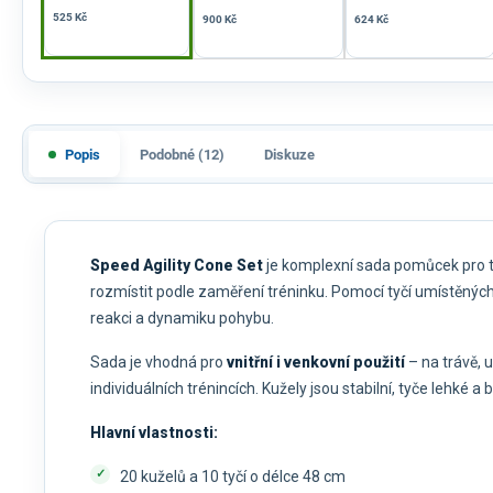
525 Kč
900 Kč
624 Kč
Popis
Podobné (12)
Diskuze
Speed Agility Cone Set
je komplexní sada pomůcek pro tr
rozmístit podle zaměření tréninku. Pomocí tyčí umístěných
reakci a dynamiku pohybu.
Sada je vhodná pro
vnitřní i venkovní použití
– na trávě, u
individuálních trénincích. Kužely jsou stabilní, tyče lehké 
Hlavní vlastnosti:
20 kuželů a 10 tyčí o délce 48 cm