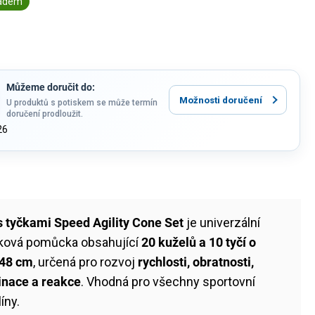
ladem
Můžeme doručit do:
Možnosti doručení
U produktů s potiskem se může termín
doručení prodloužit.
26
s tyčkami Speed Agility Cone Set
je univerzální
nková pomůcka obsahující
20 kuželů a 10 tyčí o
 48 cm
, určená pro rozvoj
rychlosti, obratnosti,
inace a reakce
. Vhodná pro všechny sportovní
líny.