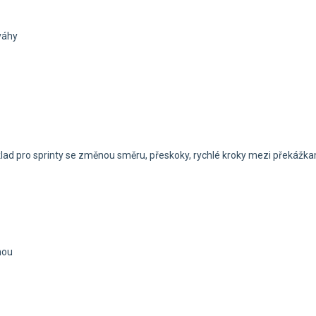
váhy
lad pro sprinty se změnou směru, přeskoky, rychlé kroky mezi překážkam
hou