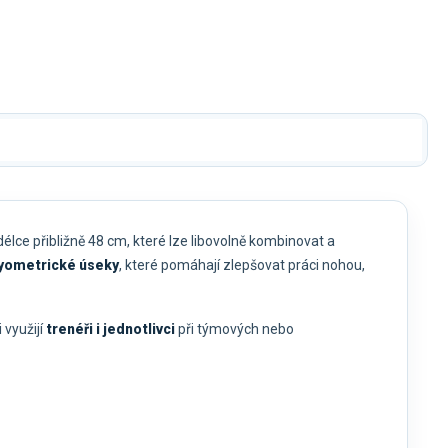
Kč
875 Kč
1 900 Kč
1 793 Kč
délce přibližně 48 cm, které lze libovolně kombinovat a
lyometrické úseky
, které pomáhají zlepšovat práci nohou,
 využijí
trenéři i jednotlivci
při týmových nebo