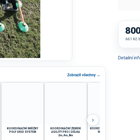
800
661 Kč
Měrná
cena:
Detailní i
Zobrazit všechny →
›
KOORDINAČNÍ MŘÍŽKY
KOORDINAČNÍ ŽEBŘÍK
KOORDINAČNÍ ŽEBŘÍK PRO
K
POLY GRID SYSTEM
AGILITY PRO | DÉLKA
NEO | DÉLKA 4m
CAW
2m,4m,8m