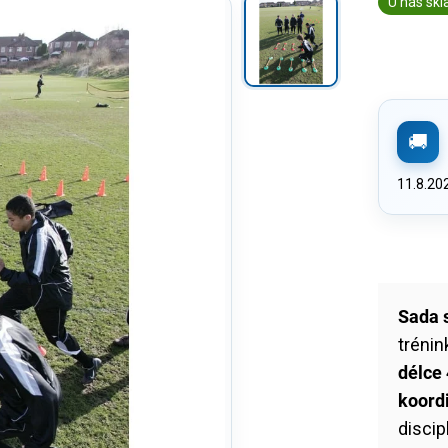
U nás sk
11.8.20
Sada 
tréni
délce
koord
discip