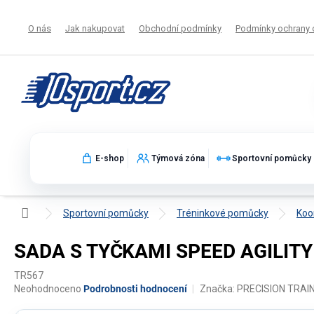
Přejít
na
O nás
Jak nakupovat
Obchodní podmínky
Podmínky ochrany 
obsah
E-shop
Týmová zóna
Sportovní pomůcky
Domů
Sportovní pomůcky
Tréninkové pomůcky
Koo
SADA S TYČKAMI SPEED AGILITY
TR567
Průměrné
Neohodnoceno
Podrobnosti hodnocení
Značka:
PRECISION TRAI
hodnocení