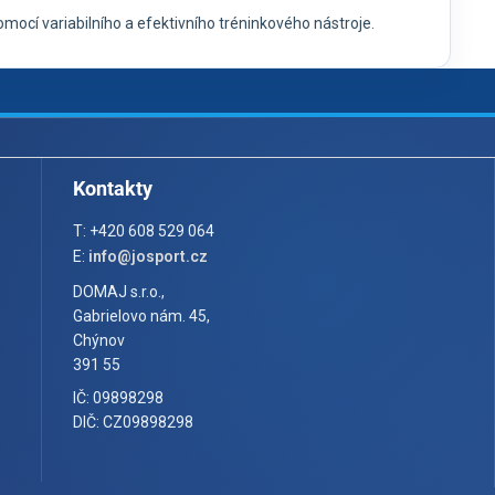
mocí variabilního a efektivního tréninkového nástroje.
Kontakty
T: +420 608 529 064
E:
info@josport.cz
DOMAJ s.r.o.,
Gabrielovo nám. 45,
Chýnov
391 55
IČ: 09898298
DIČ: CZ09898298