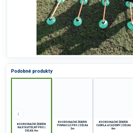
Podobné produkty
‹
KOORDINAČNÍ ŽEBŘÍK
KOORDINAČNÍ ŽEBŘÍK
KOORDINAČNÍ ŽEBŘÍK
PINNACLE PRO | DÉLKA
CAWILA ACADEMY | DÉLKA
NASTAVITELNÝ PRO |
2m
6m
DÉLKA 4m