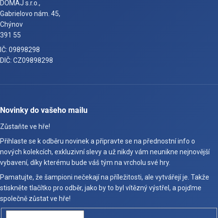
DOMAJ s.r.o.,
Gabrielovo nám. 45,
Chýnov
391 55
IČ: 09898298
DIČ: CZ09898298
Novinky do vašeho mailu
Zůstaňte ve hře!
Přihlaste se k odběru novinek a připravte se na přednostní info o
nových kolekcích, exkluzivní slevy a už nikdy vám neunikne nejnovější
vybavení, díky kterému bude váš tým na vrcholu své hry.
Pamatujte, že šampioni nečekají na příležitosti, ale vytvářejí je. Takže
stiskněte tlačítko pro odběr, jako by to byl vítězný výstřel, a pojďme
společně zůstat ve hře!