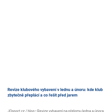
Revize klubového vybavení v lednu a únoru: kde klub
zbytečně přeplácí a co řešit před jarem
JOsport.cz / blog • Revize vybavení na přelomu ledna a února