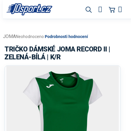
Přejít
na
obsah
JOMA
Průměrné
Neohodnoceno
Podrobnosti hodnocení
hodnocení
produktu
TRIČKO DÁMSKÉ JOMA RECORD II |
je
ZELENÁ-BÍLÁ | K/R
0,0
z
5
hvězdiček.