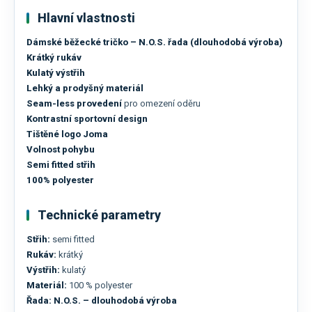
Hlavní vlastnosti
Dámské běžecké tričko – N.O.S. řada (dlouhodobá výroba)
Krátký rukáv
Kulatý výstřih
Lehký a prodyšný materiál
Seam-less provedení
pro omezení oděru
Kontrastní sportovní design
Tištěné logo Joma
Volnost pohybu
Semi fitted střih
100% polyester
Technické parametry
Střih:
semi fitted
Rukáv:
krátký
Výstřih:
kulatý
Materiál:
100 % polyester
Řada:
N.O.S. – dlouhodobá výroba