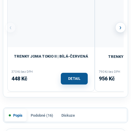
‹
›
TRENKY JOMA TOKIO II | BÍLÁ-ČERVENÁ
TRENKY JOM
370 Kč bez DPH
790 Kč bez DPH
448 Kč
956 Kč
DETAIL
Popis
Podobné (16)
Diskuze