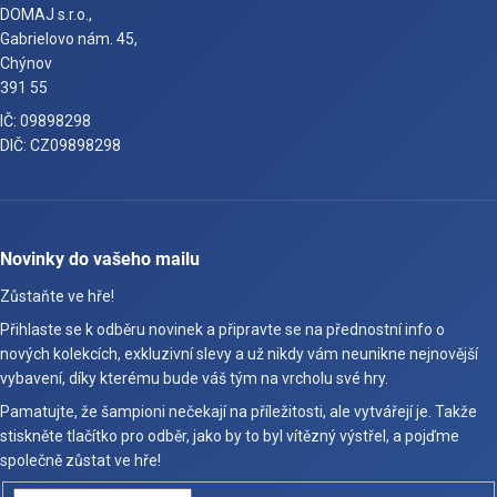
DOMAJ s.r.o.,
Gabrielovo nám. 45,
Chýnov
391 55
IČ: 09898298
DIČ: CZ09898298
Novinky do vašeho mailu
Zůstaňte ve hře!
Přihlaste se k odběru novinek a připravte se na přednostní info o
nových kolekcích, exkluzivní slevy a už nikdy vám neunikne nejnovější
vybavení, díky kterému bude váš tým na vrcholu své hry.
Pamatujte, že šampioni nečekají na příležitosti, ale vytvářejí je. Takže
stiskněte tlačítko pro odběr, jako by to byl vítězný výstřel, a pojďme
společně zůstat ve hře!