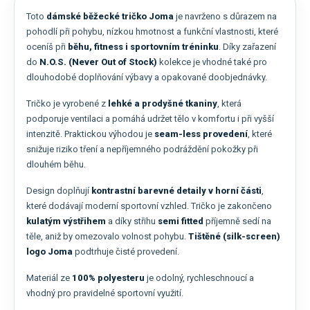
Toto
dámské běžecké tričko Joma
je navrženo s důrazem na
pohodlí při pohybu, nízkou hmotnost a funkční vlastnosti, které
oceníš při
běhu, fitness i sportovním tréninku
. Díky zařazení
do
N.O.S. (Never Out of Stock)
kolekce je vhodné také pro
dlouhodobé doplňování výbavy a opakované doobjednávky.
Tričko je vyrobené z
lehké a prodyšné tkaniny
, která
podporuje ventilaci a pomáhá udržet tělo v komfortu i při vyšší
intenzitě. Praktickou výhodou je
seam-less provedení
, které
snižuje riziko tření a nepříjemného podráždění pokožky při
dlouhém běhu.
Design doplňují
kontrastní barevné detaily v horní části
,
které dodávají moderní sportovní vzhled. Tričko je zakončeno
kulatým výstřihem
a díky střihu
semi fitted
příjemně sedí na
těle, aniž by omezovalo volnost pohybu.
Tištěné (silk-screen)
logo Joma
podtrhuje čisté provedení.
Materiál ze
100% polyesteru
je odolný, rychleschnoucí a
vhodný pro pravidelné sportovní využití.