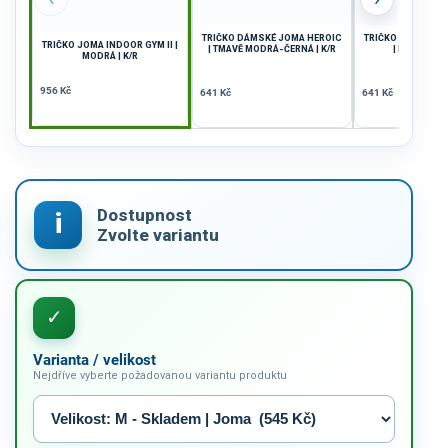
TRIČKO DÁMSKÉ JOMA HEROIC
TRIČKO DÁMSKÉ J
TRIČKO JOMA INDOOR GYM II |
| TMAVĚ MODRÁ-ČERNÁ | K/R
| BÍLÁ-ČERNÁ
MODRÁ | K/R
956 Kč
641 Kč
641 Kč
Varianta / velikost
Nejdříve vyberte požadovanou variantu produktu