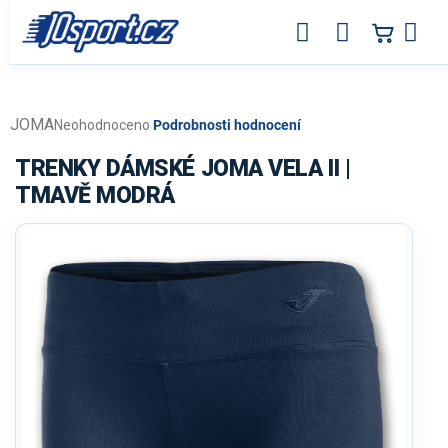
Přejít
na
obsah
JOMA
Průměrné
Neohodnoceno
Podrobnosti hodnocení
hodnocení
produktu
TRENKY DÁMSKÉ JOMA VELA II |
je
TMAVĚ MODRÁ
0,0
z
5
hvězdiček.