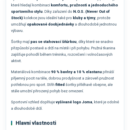
které hledají kombinaci
komfortu, pružnosti a jednoduchého
sportovního stylu
. Díky zařazení do
N.O.S. (Never Out of
Stock)
kolekce jsou ideální také pro
kluby a týmy
, protože
umožňují
opakované doobjednávky
a dlouhodobě jednotnou
výbavu.
Šortky mají
pas se stahovací šňůrkou
, díky které se snadno
přizpůsobí postavě a drží na místě i při pohybu. Pružná tkanina
zajišťuje pohodlí během tréninku, rozcvičení i volnočasových
aktivit.
Materiálová kombinace
90 % bavlny a 10 % elastanu
přináší
příjemný pocit na těle, dobrou prodyšnost a zároveň pružnost
potřebnou pro sport. Střih
fitted
šortky přiléhavě obepne, ale
stále umožní přirozený pohyb bez omezení.
Sportovní vzhled doplňuje
vyšívané logo Joma
, které je odolné
a dlouhodobě drží.
Hlavní vlastnosti