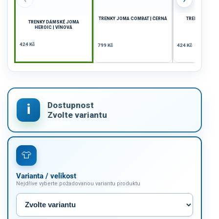
TRENKY JOMA COMBAT | ČERNÁ
TRENKY JOMA 
TRENKY DÁMSKÉ JOMA
ČERVE
HEROIC | VÍNOVÁ
424 Kč
799 Kč
424 Kč
Varianta / velikost
Nejdříve vyberte požadovanou variantu produktu