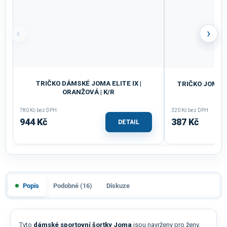
‹
›
TRIČKO DÁMSKÉ JOMA ELITE IX |
TRIČKO JOMA C
ORANŽOVÁ | K/R
780 Kč bez DPH
320 Kč bez DPH
944 Kč
387 Kč
DETAIL
Popis
Podobné (16)
Diskuze
Tyto
dámské sportovní šortky Joma
jsou navrženy pro ženy,