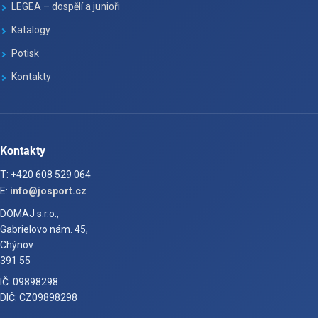
LEGEA – dospělí a junioři
Katalogy
Potisk
Kontakty
Kontakty
T: +420 608 529 064
E:
info@josport.cz
DOMAJ s.r.o.,
Gabrielovo nám. 45,
Chýnov
391 55
IČ: 09898298
DIČ: CZ09898298