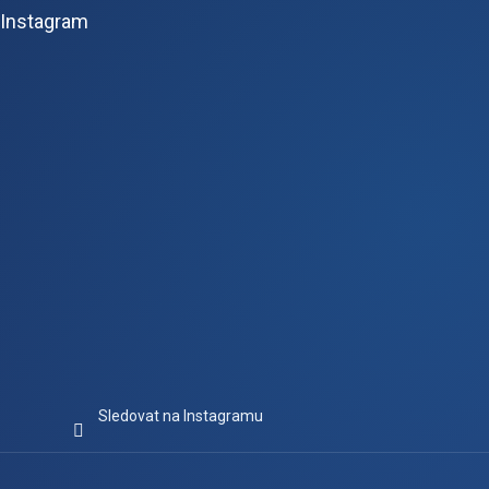
p
Instagram
a
t
í
Sledovat na Instagramu