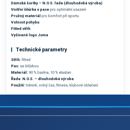
Dámské šortky – N.O.S. řada (dlouhodobá výroba)
Vnitřní šňůrka v pase
pro optimální usazení
Pružný materiál
pro komfort při sportu
Volnost pohybu
Fitted střih
Vyšívané logo Joma
Technické parametry
Střih:
fitted
Pas:
se šňůrkou
Materiál:
90 % bavlna, 10 % elastan
Řada:
N.O.S. – dlouhodobá výroba
Použití:
trénink, volný čas, fitness, klubové oblečení
Z
á