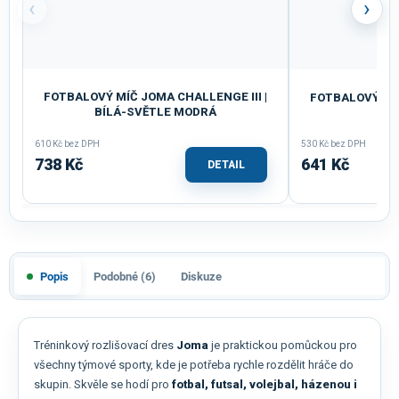
‹
›
FOTBALOVÝ MÍČ JOMA CHALLENGE III |
FOTBALOVÝ MÍČ
BÍLÁ-SVĚTLE MODRÁ
BÍ
610 Kč bez DPH
530 Kč bez DPH
738 Kč
641 Kč
DETAIL
Popis
Podobné (6)
Diskuze
Tréninkový rozlišovací dres
Joma
je praktickou pomůckou pro
všechny týmové sporty, kde je potřeba rychle rozdělit hráče do
skupin. Skvěle se hodí pro
fotbal, futsal, volejbal, házenou i