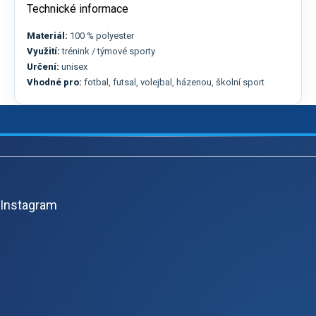
Technické informace
Materiál:
100 % polyester
Využití:
trénink / týmové sporty
Určení:
unisex
Vhodné pro:
fotbal, futsal, volejbal, házenou, školní sport
Z
á
p
Instagram
a
t
í