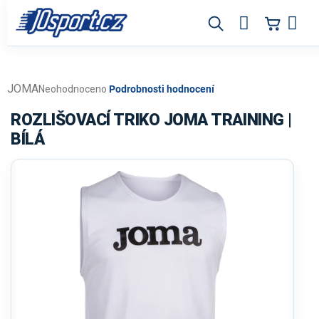
Přejít
na
obsah
JOMA
Průměrné
Neohodnoceno
Podrobnosti hodnocení
hodnocení
produktu
ROZLIŠOVACÍ TRIKO JOMA TRAINING |
je
BÍLÁ
0,0
z
5
hvězdiček.