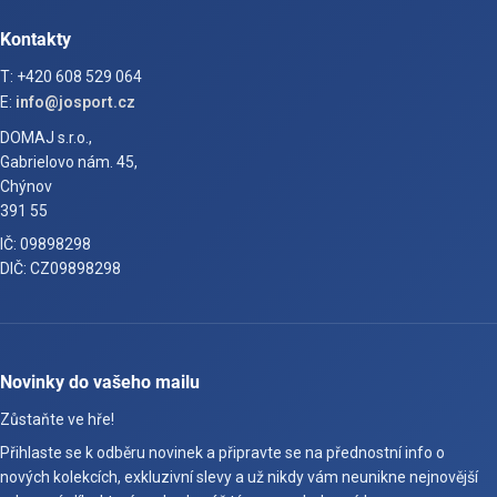
Kontakty
T: +420 608 529 064
E:
info@josport.cz
DOMAJ s.r.o.,
Gabrielovo nám. 45,
Chýnov
391 55
IČ: 09898298
DIČ: CZ09898298
Novinky do vašeho mailu
Zůstaňte ve hře!
Přihlaste se k odběru novinek a připravte se na přednostní info o
nových kolekcích, exkluzivní slevy a už nikdy vám neunikne nejnovější