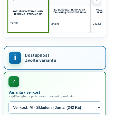
ROZLIŠOVACÍ TRIKO JOMA
ROZLIŠOVACÍ T
ROZLIŠOVACÍ TRIKO JOMA
TRAINING | ORANŽOVÁ FLUO
TRAINING | RŮ
TRAINING | ZELENÁ FLUO
242 Kč
242 Kč
242 Kč
Varianta / velikost
Nejdříve vyberte požadovanou variantu produktu