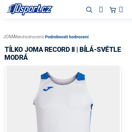
Přejít
na
obsah
JOMA
Průměrné
Neohodnoceno
Podrobnosti hodnocení
hodnocení
produktu
TÍLKO JOMA RECORD II | BÍLÁ-SVĚTLE
je
MODRÁ
0,0
z
5
hvězdiček.