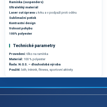
Ramínka (suspenders)
Ultralehký materiál
Laser cut úprava
u krku a v podpaží proti oděru
Sublimační potisk
Kontrastní design
Volnost pohybu
100% polyester
Technické parametry
Provedení:
tílko na ramínka
Materiál:
100 % polyester
Řada:
N.O.S. – dlouhodobá výroba
Použití:
běh, trénink, fitness, sportovní aktivity
Z
á