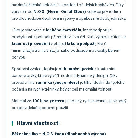
maximálně lehké oblečení a komfort i při delších výbězích. Díky
zařazení do
N.O.S. (Never Out of Stock)
kolekce je vhodné i
pro dlouhodobé doplňování výbavy a opakované doobjednávky.
Tílko je vyrobené z
lehkého materiálu
, který podporuje
prodyšnost a pohodlí při sportovní zátěži. Klíčovým benefitem je
laser cut provedení
v oblasti
krku a podpaží
, které
minimalizuje tření a snižuje riziko podráždění pokožky během
pohybu.
Sportovní vzhled doplňuje
sublimační potisk
a kontrastní
barevné prvky, které vytváří moderní dynamický design. Díky
provedení na
ramínka (suspenders)
je tílko ideální do teplého
počasí a na rychlé tréninky, kdy chceš maximální volnost.
Materiál ze
100% polyesteru
je odolný, rychle schne a je vhodný
pro pravidelné sportovní použití.
Hlavní vlastnosti
Běžecké tílko – N.O.S. řada (dlouhodobá výroba)