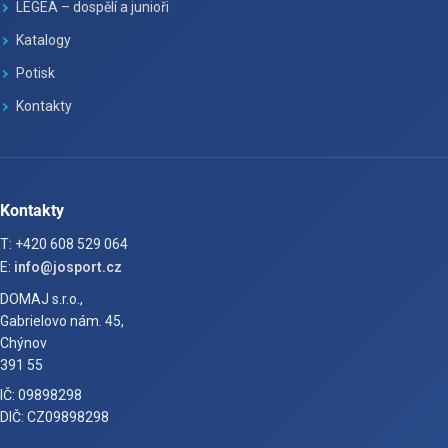
LEGEA – dospělí a junioři
Katalogy
Potisk
Kontakty
Kontakty
T: +420 608 529 064
E:
info@josport.cz
DOMAJ s.r.o.,
Gabrielovo nám. 45,
Chýnov
391 55
IČ: 09898298
DIČ: CZ09898298