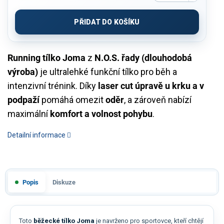
Měrná
cena:
PŘIDAT DO KOŠÍKU
Running tílko Joma
z
N.O.S. řady (dlouhodobá
výroba)
je ultralehké funkční tílko pro běh a
intenzivní trénink. Díky
laser cut úpravě u krku a v
podpaží
pomáhá omezit
oděr
, a zároveň nabízí
maximální
komfort a volnost pohybu
.
Detailní informace
Popis
Diskuze
Toto
běžecké tílko Joma
je navrženo pro sportovce, kteří chtějí