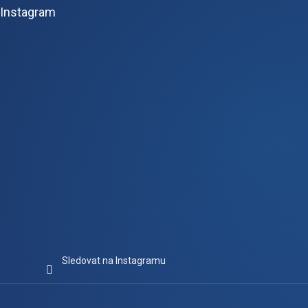
p
Instagram
a
t
í
Sledovat na Instagramu