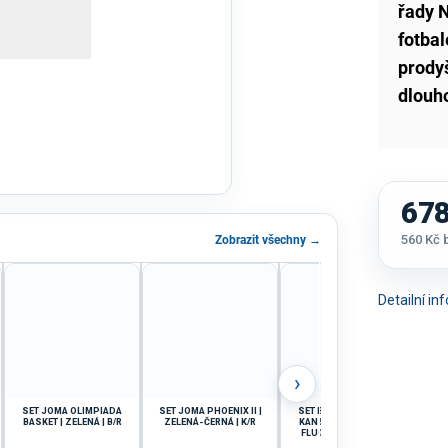
řady N
fotbal
prody
dlouh
678
560 Kč
Zobrazit všechny →
Měrná
cena:
Detailní i
›
SET JOMA OLIMPIADA
SET JOMA PHOENIX II |
SET BASKETBAL JOMA
SET 
BASKET | ZELENÁ | B/R
ZELENÁ-ČERNÁ | K/R
KANSAS | TYRKYSOVÁ
FLUO-TMAVĚ MODRÁ