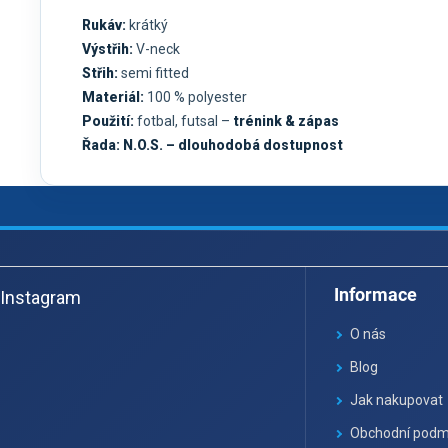
Rukáv:
krátký
Výstřih:
V-neck
Střih:
semi fitted
Materiál:
100 % polyester
Použití:
fotbal, futsal –
trénink & zápas
Řada:
N.O.S. – dlouhodobá dostupnost
Z
á
Informace
Instagram
p
a
O nás
t
Blog
í
Jak nakupovat
Obchodní podm