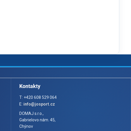
Kontakty
T: +420 608 529 064
E:
info@josport.cz
DOMAJ s.r.o.,
Gabrielovo nám. 45,
Chýnov