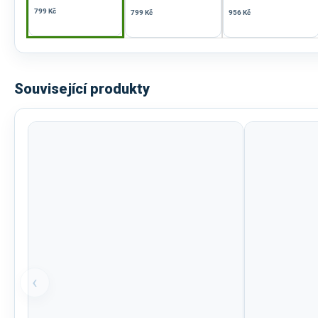
799 Kč
799 Kč
956 Kč
Související produkty
‹