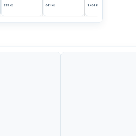
835 Kč
641 Kč
1 464 Kč
859 