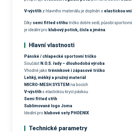
V-výstřih
z hlavního materiálu je doplněn o
elastickou vni
Díky
semi fitted střihu
tričko dobře sedí, působí sportovn
je ideální pro
klubový potisk, čísla a jména
.
Hlavní vlastnosti
Pánské / chlapecké sportovní tričko
Součást
N.O.S. řady – dlouhodobá výroba
Vhodné jako
tréninkové i zápasové tričko
Lehký, měkký a pružný materiál
MICRO-MESH SYSTEM
na bocích
V-výstřih
s elastickou krycí páskou
Semi fitted střih
Sublimované logo Joma
Ideální pro
klubové sety PHOENIX
Technické parametry