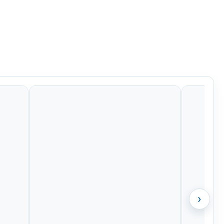
Kč
678 Kč
1 271 Kč
641 Kč
›