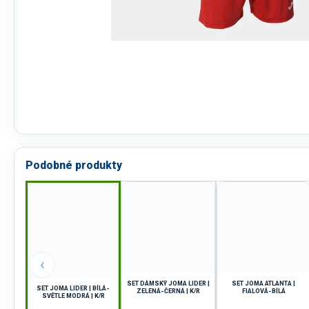
Podobné produkty
‹
SET DÁMSKÝ JOMA LIDER |
SET JOMA ATLANTA |
SET JOMA LIDER | BÍLÁ-
ZELENÁ-ČERNÁ | K/R
FIALOVÁ-BÍLÁ
SVĚTLE MODRÁ | K/R