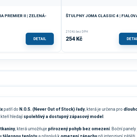
 PREMIER II | ZELENÁ-
ŠTULPNY JOMA CLASSIC 4 | FIALOV
210 Kč bez DPH
254 Kč
DETAIL
DETA
ix
patří do
N.O.S. (Never Out of Stock) řady
, která je určena pro
dlouh
, kteří hledají
spolehlivý a dostupný zápasový model
.
 tkaniny
, která umožňuje
přirozený pohyb bez omezení
. Boční panely
u tělesnou teplotu
a přispívá k
omezení zápachu
při intenzivní zátěži.