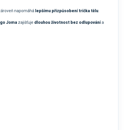
zároveň napomáhá
lepšímu přizpůsobení trička tělu
.
ogo Joma
zajišťuje
dlouhou životnost bez odlupování
a