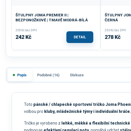
ŠTULPNY JOMA PREMIER II |
ŠTULPNY JOMA
BEZPONOŽKOVÉ | TMAVĚ MODRÁ-BÍLÁ
ČERNÁ
200 Kč bez DPH
230 Kč bez DPH
242 Kč
278 Kč
DETAIL
Popis
Podobné (16)
Diskuze
Toto
pánské / chlapecké sportovní tričko Joma Phoen
volbou pro
kluby, mládežnické týmy i individuální hráče
Tričko je vyrobeno z
lehké, měkké a flexibilní technické
podporuje
efektivní regulaci potu
, pomáhá udržet
stálo