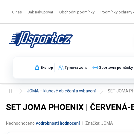
Přejít
na
O nás
Jak nakupovat
Obchodní podmínky
Podmínky ochrany 
obsah
E-shop
Týmová zóna
Sportovní pomůcky
Domů
JOMA – klubové oblečení a vybavení
SET JOMA PHO
SET JOMA PHOENIX | ČERVENÁ-BÍ
Průměrné
Neohodnoceno
Podrobnosti hodnocení
Značka:
JOMA
hodnocení