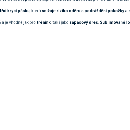
třní krycí pásku
, která
snižuje riziko oděru a podráždění pokožky
a 
ě a je vhodné jak pro
trénink
, tak i jako
zápasový dres
.
Sublimované l