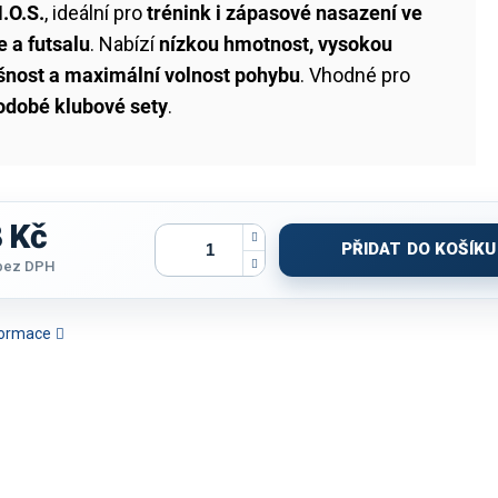
.O.S.
, ideální pro
trénink i zápasové nasazení ve
e a futsalu
. Nabízí
nízkou hmotnost, vysokou
šnost a maximální volnost pohybu
. Vhodné pro
odobé klubové sety
.
 Kč
PŘIDAT DO KOŠÍKU
bez DPH
nformace
JOMA VICTORY | BÍLÁ-
SET JOMA PHOENIX |
SET JOMA PROLIGA |
SET JOMA 
TMAVĚ MODRÁ
ČERNÁ-BÍLÁ | K/R
BÍLÁ-ZELENÁ | K/R
SVĚTLE M
MODR