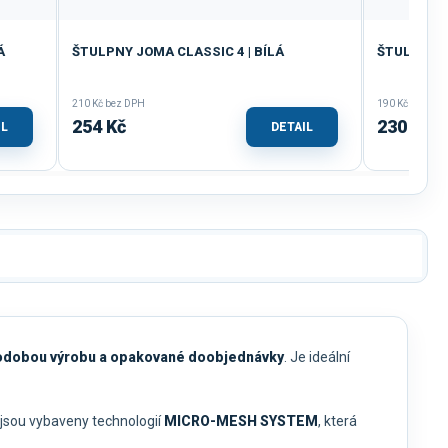
Á
ŠTULPNY JOMA CLASSIC 4 | BÍLÁ
ŠTULPNY J
210 Kč bez DPH
190 Kč bez DP
254 Kč
230 Kč
IL
DETAIL
odobou výrobu a opakované doobjednávky
. Je ideální
 jsou vybaveny technologií
MICRO-MESH SYSTEM
, která