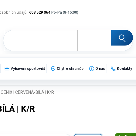
osobních údajů
608 529 064
Výměna, vrácení a reklamace zboží
Katalogy
Potisk
Vybavení sportovišť
Chytré chrániče
O nás
Kontakty
ENIX | ČERVENÁ-BÍLÁ | K/R
LÁ | K/R