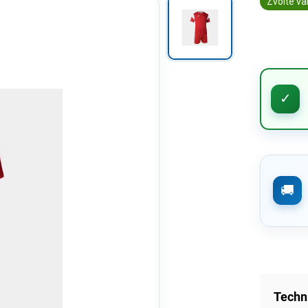
Zvolte va
Techn