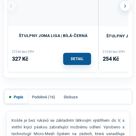
‹
›
ŠTULPNY JOMA LIGA | BÍLÁ-ČERNÁ
ŠTULPNY JOMA 
270 Kč bez DPH
210 Kč bez DPH
327 Kč
254 Kč
DETAIL
Popis
Podobné (16)
Diskuze
Košile je bez rukávů se základním látkovým výstřihem do V, s
vnitřní krycí páskou zabraňující možnému odření. Vyrobeno s
technologií Micro-Mesh System na zádech, která usnadňuje