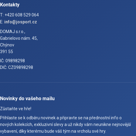
Kontakty
T: +420 608 529 064
E:
info@josport.cz
DOMAJ s.r.o.,
Gabrielovo nám. 45,
Chýnov
391 55
IČ: 09898298
DIČ: CZ09898298
Novinky do vašeho mailu
Zůstaňte ve hře!
Přihlaste se k odběru novinek a připravte se na přednostní info o
nových kolekcích, exkluzivní slevy a už nikdy vám neunikne nejnovější
vybavení, díky kterému bude váš tým na vrcholu své hry.