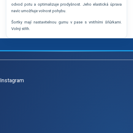
odvod potu a optimalizuje prodyšnost. Jeho elastická úprava
navíc umožňuje volnost pohybu.
Šortky mají nastavitelnou gumu v pase s vnitřními šňůrkami.
Volný střih.
Z
á
p
Instagram
a
t
í