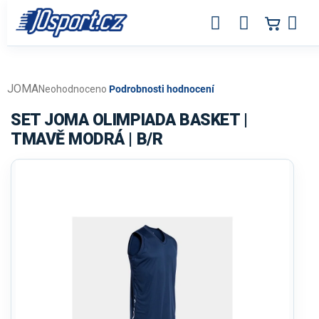
Přejít
na
obsah
JOMA
Průměrné
Neohodnoceno
Podrobnosti hodnocení
hodnocení
produktu
SET JOMA OLIMPIADA BASKET |
je
TMAVĚ MODRÁ | B/R
0,0
z
5
hvězdiček.