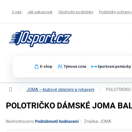
Přejít
na
O nás
Jak nakupovat
Obchodní podmínky
Podmínky ochrany 
obsah
E-shop
Týmová zóna
Sportovní pomůcky
Domů
JOMA – klubové oblečení a vybavení
POLOTRIČKO D
POLOTRIČKO DÁMSKÉ JOMA BALI I
Průměrné
Neohodnoceno
Podrobnosti hodnocení
Značka:
JOMA
hodnocení