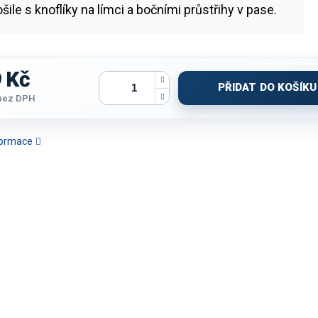
šile s knoflíky na límci a bočními průstřihy v pase.
 Kč
PŘIDAT DO KOŠÍKU
bez DPH
nformace
POLOTRIČKO JOMA
POLOTRIČKO DÁMSKÉ
POLOTRIČKO JOMA TERRA
POLOTRIČK
BI PREMIUM | TMAVĚ
JOMA LIDER | TMAVĚ
|SVĚTLE MODRÁ-TMAVĚ
| TYRKYSOV
DRÁ-ČERVENÁ | K/R
MODRÁ-BÍLÁ
MODRÁ | K/R
MODR