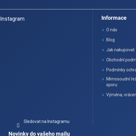
Z
á
Informace
Instagram
p
a
O nás
t
Blog
í
Jak nakupovat
Obchodní podm
Podmínky ochra
Mimosoudní řeš
sporu
Výměna, vrácen
Sledovat na Instagramu
Novinky do vašeho mailu