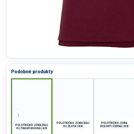
Podobné produkty
‹
POLOTRIČKO JOMA BALI
POLOTRIČKO JOMA
POLOTRIČKO JOMA BALI
III | ŽLUTÁ | K/R
RESORT | ČERNÁ | K/R
III | TMAVĚ MODRÁ | K/R