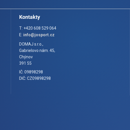
Kontakty
T: +420 608 529 064
E:
info@josport.cz
DOMAJ s.r.o.,
Gabrielovo nám. 45,
Chýnov
391 55
IČ: 09898298
DIČ: CZ09898298