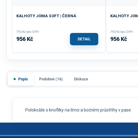
KALHOTY JOMA SOFT | ČERNÁ
KALHOTY JOM
790 Kč bez DPH
790 Kč bez DPH
956 Kč
956 Kč
DETAIL
Popis
Podobné (16)
Diskuze
Polokošile s knoflíky na límci a bočními průstřihy v pase.