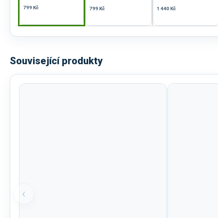
799 Kč
799 Kč
1 440 Kč
Související produkty
‹