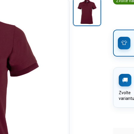
Zvolte va
Zvolte
variant