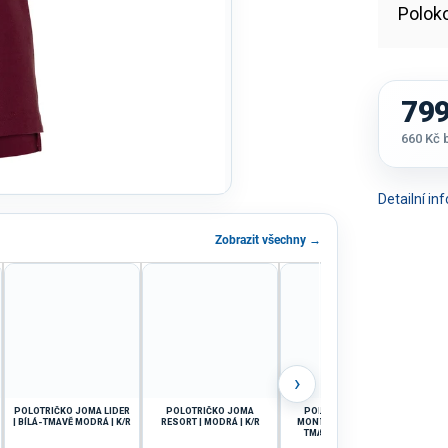
Poloko
799
660 Kč
Měrná
cena:
Detailní i
Zobrazit všechny →
›
POLOTRIČKO JOMA LIDER
POLOTRIČKO JOMA
POLOTRIČKO JOMA
| BÍLÁ-TMAVĚ MODRÁ | K/R
RESORT | MODRÁ | K/R
MONTREAL | ČERVENÁ-
COM
TMAVĚ MODRÁ | K/R
MO