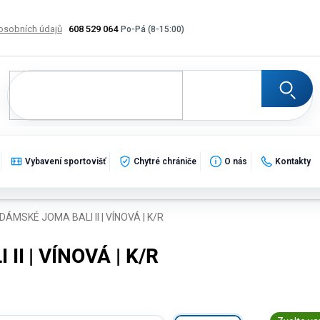
osobních údajů
608 529 064
Výměna, vrácení a reklamace zboží
Katalogy
Potisk
Vybavení sportovišť
Chytré chrániče
O nás
Kontakty
ÁMSKÉ JOMA BALI II | VÍNOVÁ | K/R
I | VÍNOVÁ | K/R