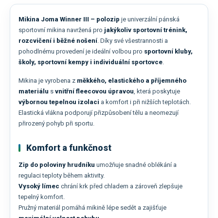
Mikina Joma Winner III – polozip
je univerzální pánská
sportovní mikina navržená pro
jakýkoliv sportovní trénink,
rozcvičení i běžné nošení
. Díky své všestrannosti a
pohodlnému provedení je ideální volbou pro
sportovní kluby,
školy, sportovní kempy i individuální sportovce
.
Mikina je vyrobena z
měkkého, elastického a příjemného
materiálu
s
vnitřní fleecovou úpravou
, která poskytuje
výbornou tepelnou izolaci
a komfort i při nižších teplotách.
Elastická vlákna podporují přizpůsobení tělu a neomezují
přirozený pohyb při sportu.
Komfort a funkčnost
Zip do poloviny hrudníku
umožňuje snadné oblékání a
regulaci teploty během aktivity.
Vysoký límec
chrání krk před chladem a zároveň zlepšuje
tepelný komfort.
Pružný materiál pomáhá mikině lépe sedět a zajišťuje