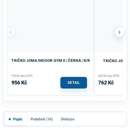
‹
›
TRIČKO JOMA INDOOR GYM II | ČERNÁ | K/R
TRIČKO JOMA 
M
790 Kč bez DPH
630 Kč bez DPH
956 Kč
762 Kč
DETAIL
Popis
Podobné (16)
Diskuze