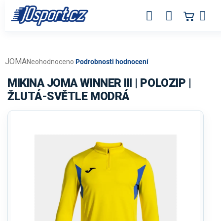
Přejít
na
obsah
JOMA
Průměrné
Neohodnoceno
Podrobnosti hodnocení
hodnocení
produktu
MIKINA JOMA WINNER III | POLOZIP |
je
ŽLUTÁ-SVĚTLE MODRÁ
0,0
z
5
hvězdiček.