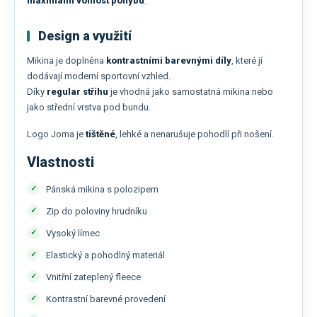
maximální volnost pohybu
.
Design a využití
Mikina je doplněna
kontrastními barevnými díly
, které jí
dodávají moderní sportovní vzhled.
Díky
regular střihu
je vhodná jako samostatná mikina nebo
jako střední vrstva pod bundu.
Logo Joma je
tištěné
, lehké a nenarušuje pohodlí při nošení.
Vlastnosti
Pánská mikina s polozipem
Zip do poloviny hrudníku
Vysoký límec
Elastický a pohodlný materiál
Vnitřní zateplený fleece
Kontrastní barevné provedení