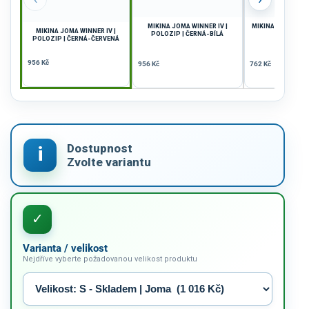
MIKINA JOMA WINNER IV |
MIKINA JOMA CAIR
MIKINA JOMA WINNER IV |
POLOZIP | ČERNÁ-BÍLÁ
POLOZIP | ČERNÁ-ČERVENÁ
956 Kč
956 Kč
762 Kč
Varianta / velikost
Nejdříve vyberte požadovanou velikost produktu