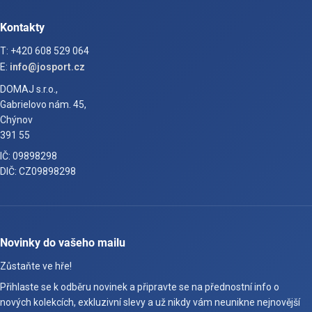
Kontakty
T: +420 608 529 064
E:
info@josport.cz
DOMAJ s.r.o.,
Gabrielovo nám. 45,
Chýnov
391 55
IČ: 09898298
DIČ: CZ09898298
Novinky do vašeho mailu
Zůstaňte ve hře!
Přihlaste se k odběru novinek a připravte se na přednostní info o
nových kolekcích, exkluzivní slevy a už nikdy vám neunikne nejnovější