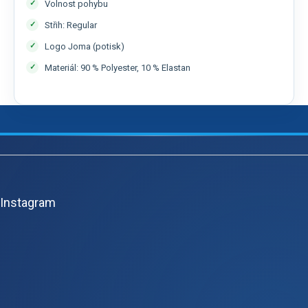
Volnost pohybu
Střih: Regular
Logo Joma (potisk)
Materiál: 90 % Polyester, 10 % Elastan
Z
á
p
Instagram
a
t
í