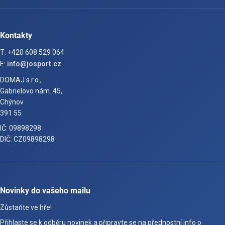
Kontakty
T: +420 608 529 064
E:
info@josport.cz
DOMAJ s.r.o.,
Gabrielovo nám. 45,
Chýnov
391 55
IČ: 09898298
DIČ: CZ09898298
Novinky do vašeho mailu
Zůstaňte ve hře!
Přihlaste se k odběru novinek a připravte se na přednostní info o