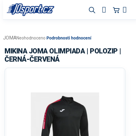
Přejít
na
obsah
JOMA
Průměrné
Neohodnoceno
Podrobnosti hodnocení
hodnocení
produktu
MIKINA JOMA OLIMPIADA | POLOZIP |
je
ČERNÁ-ČERVENÁ
0,0
z
5
hvězdiček.