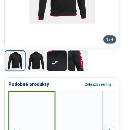
1 / 4
Podobné produkty
Zobrazit všechny →
‹
›