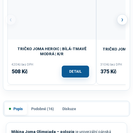
‹
›
TRIČKO JOMA HEROIC | BÍLÁ-TMAVĚ
TRIČKO JOMA D
MODRÁ | K/R
420 Kč bez DPH
310 Kč bez DPH
508 Kč
375 Kč
DETAIL
Popis
Podobné (16)
Diskuze
Mikina Joma Olimpiada – polozip
je univerzální pánská