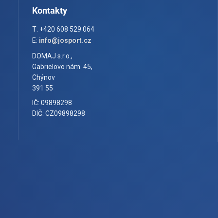
Kontakty
T: +420 608 529 064
E:
info@josport.cz
DOMAJ s.r.o.,
Gabrielovo nám. 45,
Chýnov
391 55
IČ: 09898298
DIČ: CZ09898298