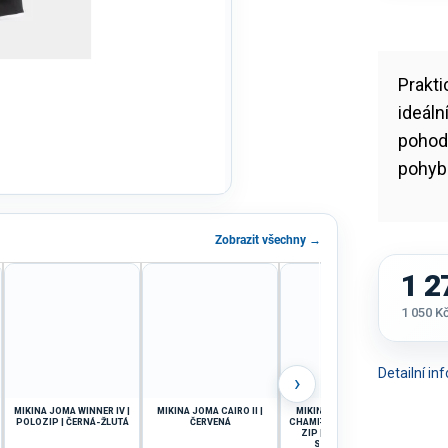
Prakt
ideáln
pohodl
pohyb
Zobrazit všechny →
1 2
1 050 K
Měrná
cena:
Detailní i
›
MIKINA JOMA WINNER IV |
MIKINA JOMA CAIRO II |
MIKINA DÁMSKÁ JOMA
MIK
POLOZIP | ČERNÁ-ŽLUTÁ
ČERVENÁ
CHAMPIONSHIP 20 | PLNÝ
ZIP | TMAVĚ MODRÁ-
SVĚTLE MODRÁ