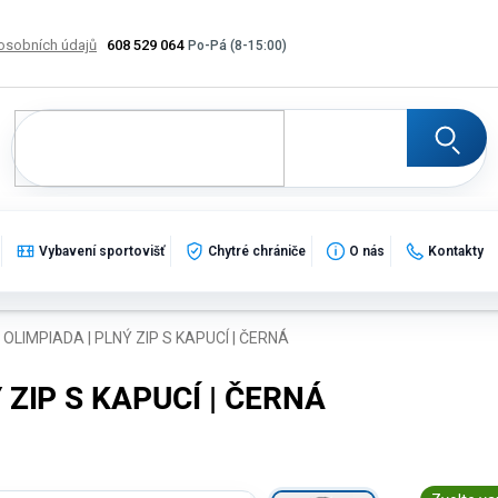
osobních údajů
608 529 064
Výměna, vrácení a reklamace zboží
Katalogy
Potisk
Vybavení sportovišť
Chytré chrániče
O nás
Kontakty
OLIMPIADA | PLNÝ ZIP S KAPUCÍ | ČERNÁ
ZIP S KAPUCÍ | ČERNÁ