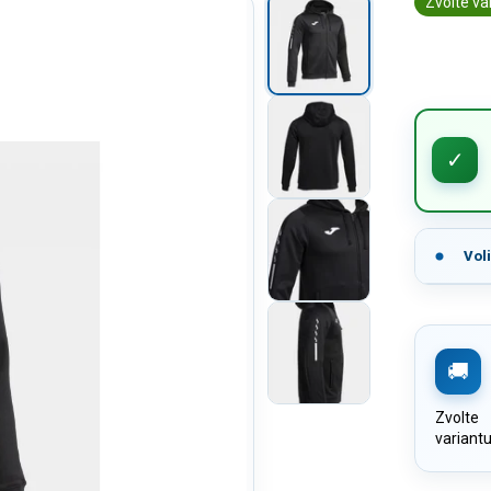
Zvolte va
Vol
Zvolte
variant