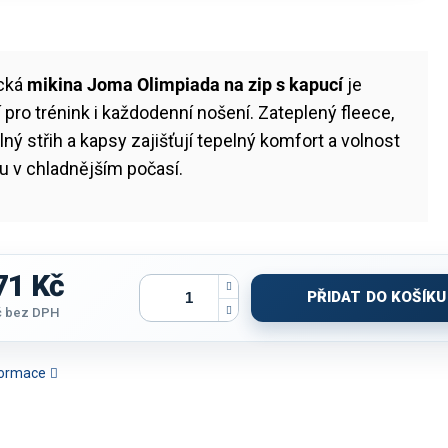
ická
mikina Joma Olimpiada na zip s kapucí
je
í pro trénink i každodenní nošení. Zateplený fleece,
ný střih a kapsy zajišťují tepelný komfort a volnost
u v chladnějším počasí.
71 Kč
PŘIDAT DO KOŠÍKU
č
bez DPH
nformace
INA JOMA OLIMPIADA
MIKINA JOMA WINNER |
MIKINA JOMA
MIKINA J
| S KAPUCÍ | ŠEDÁ
POLOZIP | ČERVENÁ-
CHAMPIONSHIP 20 |
GYM | BEZ 
ČERNÁ
POLOZIP | TMAVĚ
MODRÁ-SVĚTLE MODRÁ