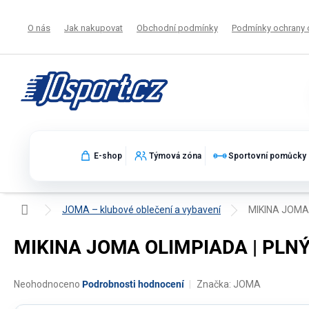
Přejít
na
O nás
Jak nakupovat
Obchodní podmínky
Podmínky ochrany 
obsah
E-shop
Týmová zóna
Sportovní pomůcky
Domů
JOMA – klubové oblečení a vybavení
MIKINA JOMA 
MIKINA JOMA OLIMPIADA | PLNÝ 
Průměrné
Neohodnoceno
Podrobnosti hodnocení
Značka:
JOMA
hodnocení