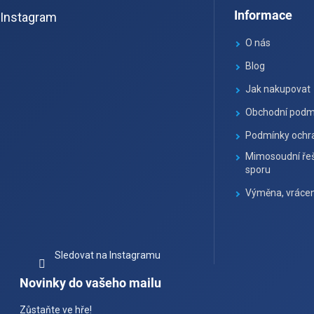
á
Informace
Instagram
p
a
O nás
t
Blog
í
Jak nakupovat
Obchodní podm
Podmínky ochra
Mimosoudní řeš
sporu
Výměna, vrácen
Sledovat na Instagramu
Novinky do vašeho mailu
Zůstaňte ve hře!