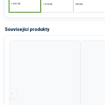
1 041 Kč
1 210 Kč
932 Kč
Související produkty
‹