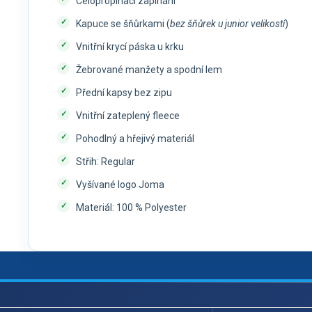
Celopropínací zapínání
Kapuce se šňůrkami (
bez šňůrek u junior velikostí
)
Vnitřní krycí páska u krku
Žebrované manžety a spodní lem
Přední kapsy bez zipu
Vnitřní zateplený fleece
Pohodlný a hřejivý materiál
Střih: Regular
Vyšívané logo Joma
Materiál: 100 % Polyester
Z