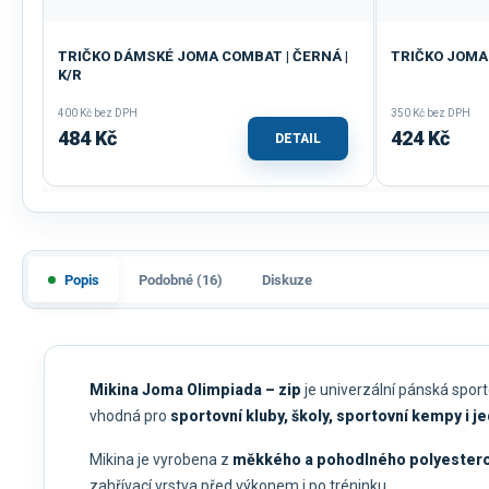
TRIČKO DÁMSKÉ JOMA COMBAT | ČERNÁ |
TRIČKO JOMA 
K/R
400 Kč bez DPH
350 Kč bez DPH
484 Kč
424 Kč
DETAIL
Popis
Podobné (16)
Diskuze
Mikina Joma Olimpiada – zip
je univerzální pánská spor
vhodná pro
sportovní kluby, školy, sportovní kempy i j
Mikina je vyrobena z
měkkého a pohodlného polyesterov
zahřívací vrstva před výkonem i po tréninku.