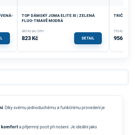
RVENÁ-
TOP DÁMSKÝ JOMA ELITE XI | ZELENÁ
TRIČKO JO
FLUO-TMAVĚ MODRÁ
680 Kč bez DPH
790 Kč bez DP
823 Kč
956 Kč
IL
DETAIL
ní
. Díky svému jednoduchému a funkčnímu provedení je
ý komfort
a příjemný pocit při nošení. Je ideální jako