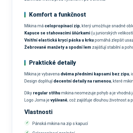
Komfort a funkčnost
Mikina má
celopropínací zip
, který umožňuje snadné oblé
Kapuce se stahovacími šňůrkami
(u juniorských velikost
Vnitřní elastická krycí páska u krku
pomáhá zlepšit usaze
Žebrované manžety a spodní lem
zajišťují stabilní a po
Praktické detaily
Mikina je vybavena
dvěma předními kapsami bez zipu
, 
Design doplňují
decentní detaily na ramenou
, které miki
Díky
regular střihu
mikina neomezuje pohyb a je vhodná jak
Logo Joma je
vyšívané
, což zajišťuje dlouhou životnost a 
Vlastnosti
Pánská mikina na zip s kapucí