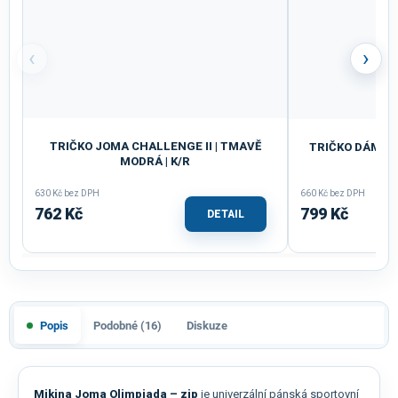
‹
›
TRIČKO JOMA CHALLENGE II | TMAVĚ
TRIČKO DÁMSKÉ
MODRÁ | K/R
630 Kč bez DPH
660 Kč bez DPH
762 Kč
799 Kč
DETAIL
Popis
Podobné (16)
Diskuze
Mikina Joma Olimpiada – zip
je univerzální pánská sportovní