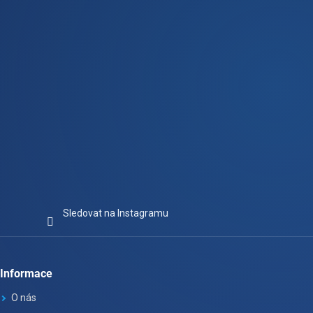
í
Sledovat na Instagramu
Informace
O nás