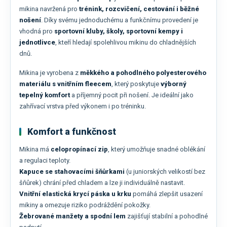
mikina navržená pro
trénink, rozcvičení, cestování i běžné
nošení
. Díky svému jednoduchému a funkčnímu provedení je
vhodná pro
sportovní kluby, školy, sportovní kempy i
jednotlivce
, kteří hledají spolehlivou mikinu do chladnějších
dnů.
Mikina je vyrobena z
měkkého a pohodlného polyesterového
materiálu s vnitřním fleecem
, který poskytuje
výborný
tepelný komfort
a příjemný pocit při nošení. Je ideální jako
zahřívací vrstva před výkonem i po tréninku.
Komfort a funkčnost
Mikina má
celopropínací zip
, který umožňuje snadné oblékání
a regulaci teploty.
Kapuce se stahovacími šňůrkami
(u juniorských velikostí bez
šňůrek) chrání před chladem a lze ji individuálně nastavit.
Vnitřní elastická krycí páska u krku
pomáhá zlepšit usazení
mikiny a omezuje riziko podráždění pokožky.
Žebrované manžety a spodní lem
zajišťují stabilní a pohodlné