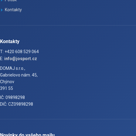
Kontakty
Kontakty
T: +420 608 529 064
E:
info@josport.cz
DOMAJ s.r.o.,
Gabrielovo nám. 45,
Chýnov
391 55
IČ: 09898298
DIČ: CZ09898298
Novinky do vašeho mailu