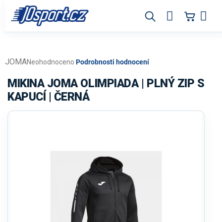
Přejít
na
obsah
JOMA
Průměrné
Neohodnoceno
Podrobnosti hodnocení
hodnocení
produktu
MIKINA JOMA OLIMPIADA | PLNÝ ZIP S
je
KAPUCÍ | ČERNÁ
0,0
z
5
hvězdiček.