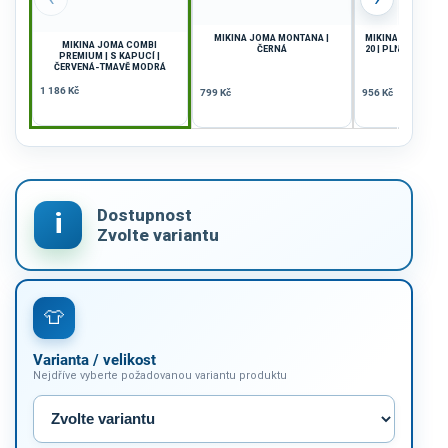
MIKINA JOMA MONTANA |
MIKINA JOMA C
MIKINA JOMA COMBI
ČERNÁ
20 | PLNÝ ZIP | 
PREMIUM | S KAPUCÍ |
MODR
ČERVENÁ-TMAVĚ MODRÁ
1 186 Kč
799 Kč
956 Kč
Varianta / velikost
Nejdříve vyberte požadovanou variantu produktu