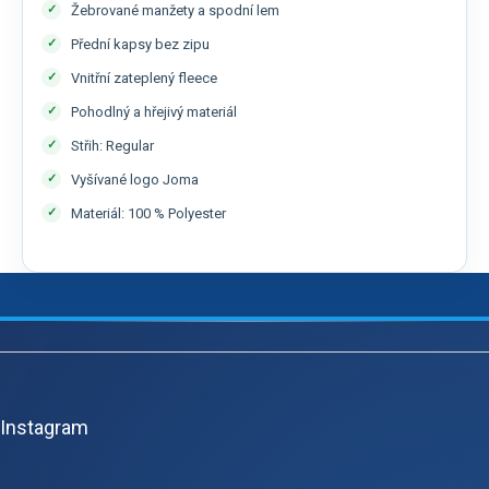
Žebrované manžety a spodní lem
Přední kapsy bez zipu
Vnitřní zateplený fleece
Pohodlný a hřejivý materiál
Střih: Regular
Vyšívané logo Joma
Materiál: 100 % Polyester
Z
á
p
Instagram
a
t