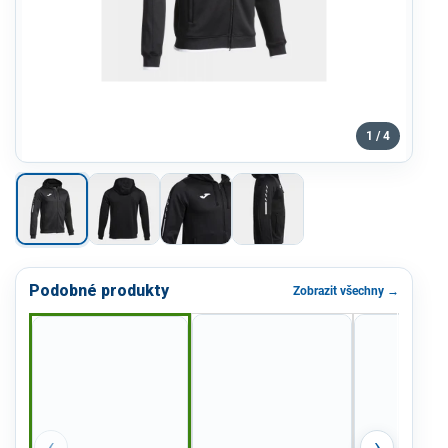
1 / 4
Podobné produkty
Zobrazit všechny →
‹
›