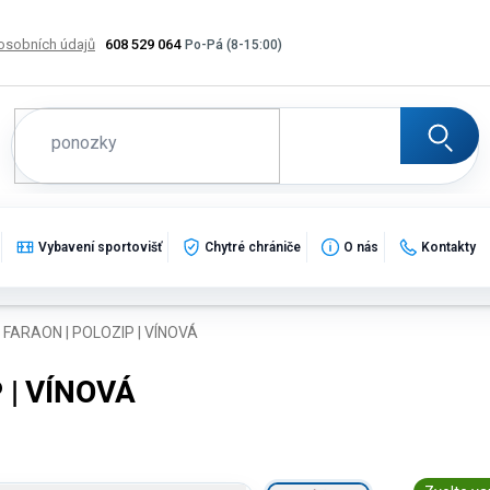
osobních údajů
608 529 064
Výměna, vrácení a reklamace zboží
Katalogy
Potisk
Vybavení sportovišť
Chytré chrániče
O nás
Kontakty
FARAON | POLOZIP | VÍNOVÁ
 | VÍNOVÁ