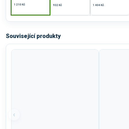
1 210 Kč
932 Kč
1 404 Kč
Související produkty
‹