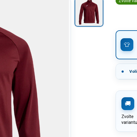
Zvolte va
Vol
Zvolte
variant