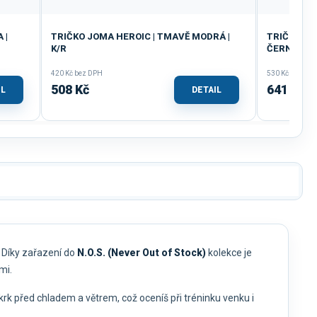
 |
TRIČKO JOMA HEROIC | TMAVĚ MODRÁ |
TRIČKO DÁ
K/R
ČERNÁ | K/
420 Kč bez DPH
530 Kč bez DP
508 Kč
641 Kč
IL
DETAIL
. Díky zařazení do
N.O.S. (Never Out of Stock)
kolekce je
mi.
krk před chladem a větrem, což oceníš při tréninku venku i