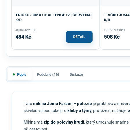
TRIČKO JOMA CHALLENGE IV | ČERVENÁ |
TRIČKO JOMA 
K/R
K/R
400 Kč bez DPH
420 Kč bez DPH
484 Kč
508 Kč
DETAIL
Popis
Podobné (16)
Diskuze
Tato
mikina Joma Faraon – polozip
je praktová a univer
skvělou volbou také pro
kluby a týmy
, protože umožňuje
o
Mikina má
zip do poloviny hrudi
, který umožňuje snadné o
při cestování.