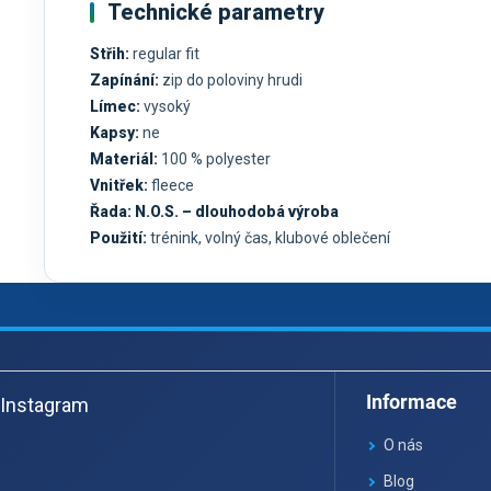
Technické parametry
Střih:
regular fit
Zapínání:
zip do poloviny hrudi
Límec:
vysoký
Kapsy:
ne
Materiál:
100 % polyester
Vnitřek:
fleece
Řada:
N.O.S. – dlouhodobá výroba
Použití:
trénink, volný čas, klubové oblečení
Z
á
Informace
Instagram
p
a
O nás
t
Blog