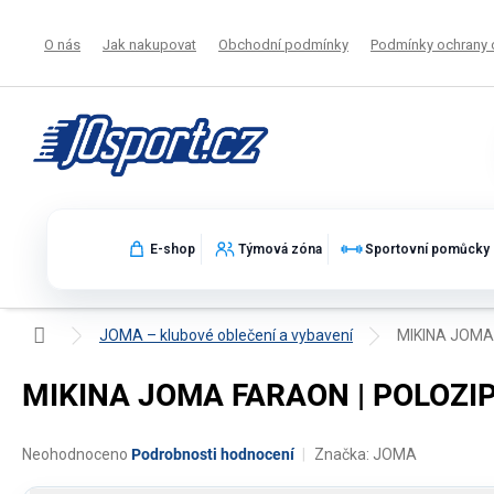
Přejít
na
O nás
Jak nakupovat
Obchodní podmínky
Podmínky ochrany 
obsah
E-shop
Týmová zóna
Sportovní pomůcky
Domů
JOMA – klubové oblečení a vybavení
MIKINA JOMA 
MIKINA JOMA FARAON | POLOZIP
Průměrné
Neohodnoceno
Podrobnosti hodnocení
Značka:
JOMA
hodnocení