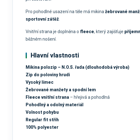
Pro pohodlné usazení na těle má mikina
žebrované manže
sportovní zátěž
.
Vnitřní strana je doplněna o
fleece
, který zajišťuje
příjemn
běžném nošení.
Hlavní vlastnosti
Mikina polozip – N.O.S. řada (dlouhodobá výroba)
Zip do poloviny hrudi
Vysoký límec
Žebrované manžety a spodní lem
Fleece vnitřní strana
– hřejivá a pohodlná
Pohodlný a odolný materiál
Volnost pohybu
Regular fit střih
100% polyester