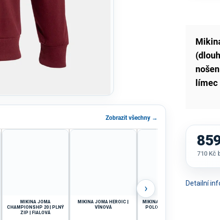
Mikin
(dlou
nošen
límec
Zobrazit všechny →
859
710 Kč
Měrná
cena:
Detailní i
›
MIKINA JOMA
MIKINA JOMA HEROIC |
MIKINA JOMA WINNER IV |
MIK
CHAMPIONSHP 20 | PLNÝ
VÍNOVÁ
POLOZIP | ČERNÁ-BÍLÁ
ZIP | FIALOVÁ