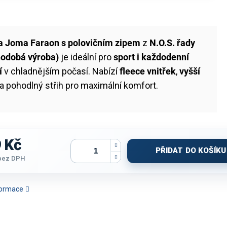
a Joma Faraon s polovičním zipem
z
N.O.S. řady
hodobá výroba)
je ideální pro
sport i každodenní
í
v chladnějším počasí. Nabízí
fleece vnitřek
,
vyšší
a pohodlný střih pro maximální komfort.
 Kč
PŘIDAT DO KOŠÍKU
bez DPH
nformace
INA JOMA R-NIGHT |
MIKINA JOMA COMBI | S
MIKINA JOMA URBAN
MIKINA JO
POLOZIP | ČERNÁ
KAPUCÍ | SVĚTLE ŠEDÁ
STREET | PLNÝ ZIP | ŠEDÁ
PLNÝ ZIP