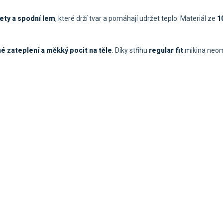
ty a spodní lem
, které drží tvar a pomáhají udržet teplo. Materiál ze
1
é zateplení a měkký pocit na těle
. Díky střihu
regular fit
mikina neom