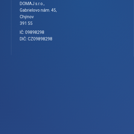
DOMAJ s.r.o.,
Gabrielovo nám. 45,
Chýnov
391 55
IČ: 09898298
DIČ: CZ09898298