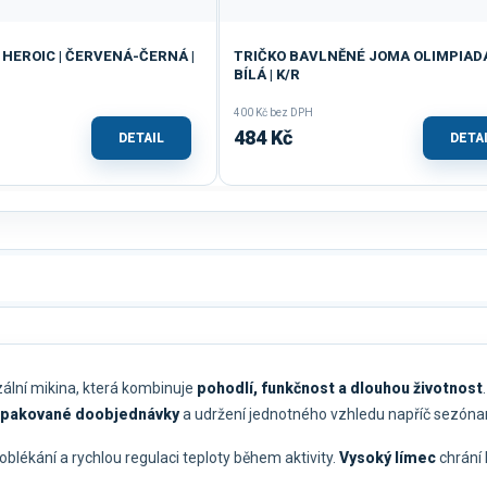
HEROIC | ČERVENÁ-ČERNÁ |
TRIČKO BAVLNĚNÉ JOMA OLIMPIADA
BÍLÁ | K/R
400 Kč bez DPH
484 Kč
DETAIL
DETA
zální mikina, která kombinuje
pohodlí, funkčnost a dlouhou životnost
pakované doobjednávky
a udržení jednotného vzhledu napříč sezóna
blékání a rychlou regulaci teploty během aktivity.
Vysoký límec
chrání 