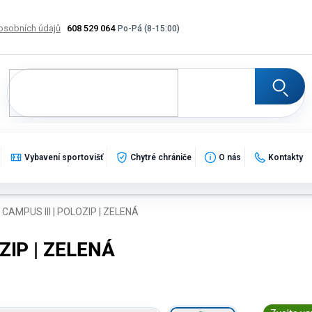
osobních údajů
608 529 064
Výměna, vrácení a reklamace zboží
Katalogy
Potisk
Vybavení sportovišť
Chytré chrániče
O nás
Kontakty
CAMPUS III | POLOZIP | ZELENÁ
ZIP | ZELENÁ