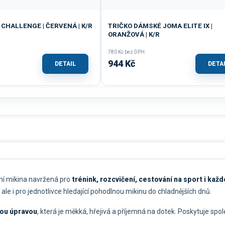
CHALLENGE | ČERVENÁ | K/R
TRIČKO DÁMSKÉ JOMA ELITE IX |
ORANŽOVÁ | K/R
780 Kč bez DPH
944 Kč
DETAIL
DETA
vní mikina navržená pro
trénink, rozcvičení, cestování na sport i kaž
, ale i pro jednotlivce hledající pohodlnou mikinu do chladnějších dnů.
vou úpravou
, která je měkká, hřejivá a příjemná na dotek. Poskytuje sp