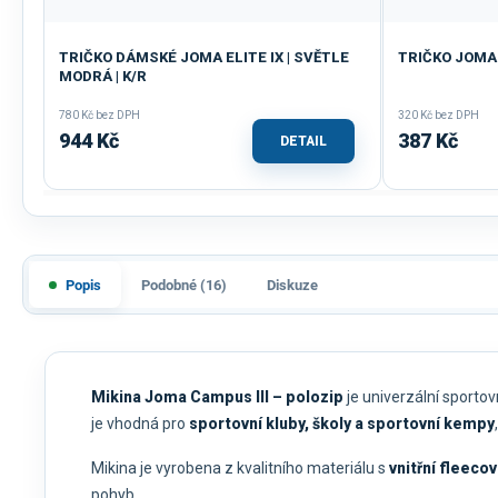
TRIČKO DÁMSKÉ JOMA ELITE IX | SVĚTLE
TRIČKO JOMA 
MODRÁ | K/R
780 Kč bez DPH
320 Kč bez DPH
944 Kč
387 Kč
DETAIL
Popis
Podobné (16)
Diskuze
Mikina Joma Campus III – polozip
je univerzální sporto
je vhodná pro
sportovní kluby, školy a sportovní kempy
Mikina je vyrobena z kvalitního materiálu s
vnitřní fleeco
pohyb.