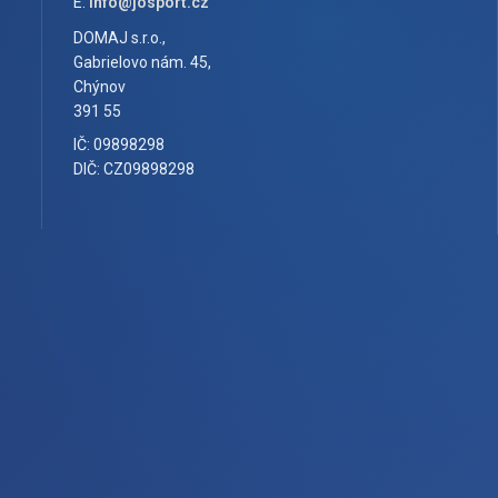
E:
info@josport.cz
DOMAJ s.r.o.,
Gabrielovo nám. 45,
Chýnov
391 55
IČ: 09898298
DIČ: CZ09898298