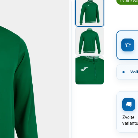
Zvolte va
Vol
Zvolte
variant