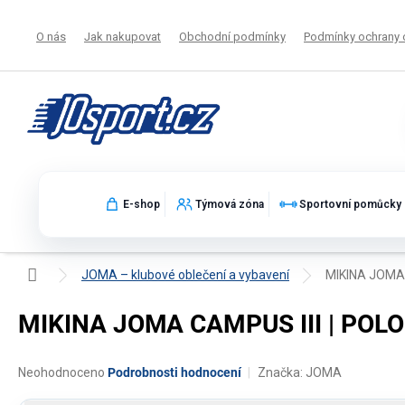
Přejít
na
O nás
Jak nakupovat
Obchodní podmínky
Podmínky ochrany 
obsah
E-shop
Týmová zóna
Sportovní pomůcky
Domů
JOMA – klubové oblečení a vybavení
MIKINA JOMA 
MIKINA JOMA CAMPUS III | POLO
Průměrné
Neohodnoceno
Podrobnosti hodnocení
Značka:
JOMA
hodnocení