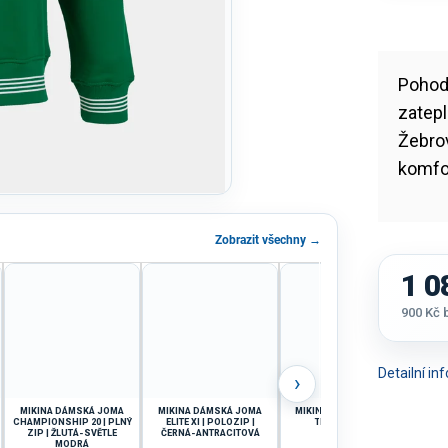
Pohod
zatepl
Žebrov
komfor
Zobrazit všechny →
1 0
900 Kč
Měrná
cena:
Detailní i
›
MIKINA DÁMSKÁ JOMA
MIKINA DÁMSKÁ JOMA
MIKINA JOMA CAIRO II |
MI
CHAMPIONSHIP 20 | PLNÝ
ELITE XI | POLOZIP |
TMAVĚ MODRÁ
CHA
ZIP | ŽLUTÁ-SVĚTLE
ČERNÁ-ANTRACITOVÁ
MODRÁ