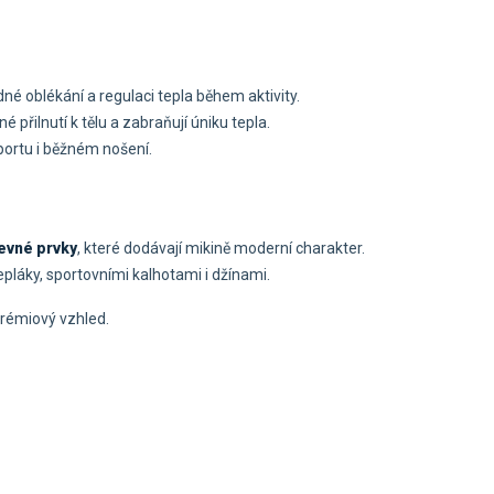
né oblékání a regulaci tepla během aktivity.
né přilnutí k tělu a zabraňují úniku tepla.
portu i běžném nošení.
evné prvky
, které dodávají mikině moderní charakter.
pláky, sportovními kalhotami i džínami.
 prémiový vzhled.