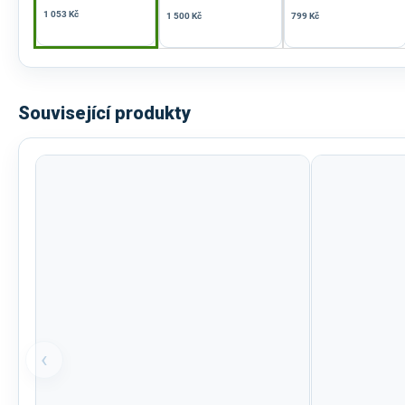
1 053 Kč
1 500 Kč
799 Kč
Související produkty
‹