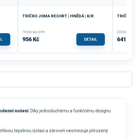
TRIČKO JOMA RESORT | HNĚDÁ | K/R
TRIČKO JO
790 Kč bez DPH
530 Kč bez DP
956 Kč
641 Kč
IL
DETAIL
dodenní nošení
. Díky jednoduchému a funkčnímu designu
olehlivou tepelnou izolaci a zároveň neomezuje přirozený