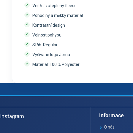
Vnitřní zateplený fleece
Pohodlný a měkký materiál
Kontrastní design
Volnost pohybu
Střih: Regular
Vyšívané logo Joma
Materiál: 100 % Polyester
Z
á
Informace
Instagram
p
a
O nás