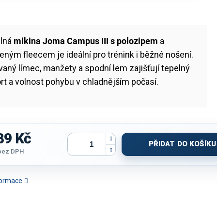
lná
mikina Joma Campus III s polozipem
a
eným fleecem je ideální pro trénink i běžné nošení.
aný límec, manžety a spodní lem zajišťují tepelný
t a volnost pohybu v chladnějším počasí.
89 Kč
PŘIDAT DO KOŠÍKU
bez DPH
nformace
KINA DÁMSKÁ JOMA
MIKINA JOMA
MIKINA JOMA DOHA II |
MIKI
MPIONSHIP 20 | PLNÝ
CHAMPIONSHIP VIII |
PLNÝ ZIP | ČERVENÁ
CHAMPIONS
ZIP | ČERNÁ-ŠEDÁ
POLOZIP | TMAVĚ MODRÁ
ZIP | ČE