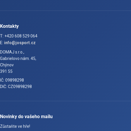
Kontakty
T: +420 608 529 064
E:
info@josport.cz
DOMAJ s.r.o.,
Gabrielovo nám. 45,
Chýnov
391 55
IČ: 09898298
DIČ: CZ09898298
Novinky do vašeho mailu
Zůstaňte ve hře!