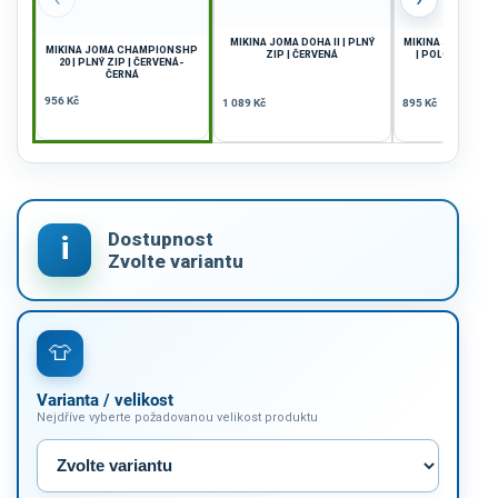
MIKINA JOMA DOHA II | PLNÝ
MIKINA JOMA COM
MIKINA JOMA CHAMPIONSHP
ZIP | ČERVENÁ
| POLOZIP | SV
20 | PLNÝ ZIP | ČERVENÁ-
ČERN
ČERNÁ
956 Kč
1 089 Kč
895 Kč
Varianta / velikost
Nejdříve vyberte požadovanou velikost produktu