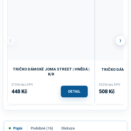
‹
›
TRIČKO DÁMSKÉ JOMA STREET | HNĚDÁ |
TRIČKO DÁMSKÉ
K/R
M
370 Kč bez DPH
420 Kč bez DPH
448 Kč
508 Kč
DETAIL
Popis
Podobné (16)
Diskuze