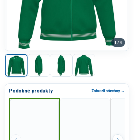
1 / 4
Podobné produkty
Zobrazit všechny →
‹
›