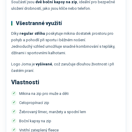
Součástí jsou
dvě boční kapsy na zip
, ideální pro bezpečné
uložení drobností, jako jsou klíče nebo telefon.
Všestranné využití
Díky
regular střihu
poskytuje mikina dostatek prostoru pro
pohyb a pohodlí při sportu i běžném nošení.
Jednoduchý vzhled umožňuje snadné kombinování s tepláky,
džínami i sportovními kalhotami.
Logo Joma je
vyšívané
, což zaručuje dlouhou životnost i při
častém praní.
Vlastnosti
Mikina na zip pro muže a děti
Celopropínací zip
Žebrovaný límec, manžety a spodní lem
Boční kapsy na zip
Vnitřní zateplený fleece