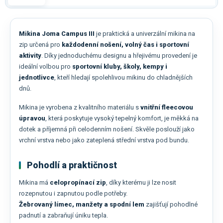
Mikina Joma Campus III
je praktická a univerzální mikina na
zip určená pro
každodenní nošení, volný čas i sportovní
aktivity
. Díky jednoduchému designu a hřejivému provedení je
ideální volbou pro
sportovní kluby, školy, kempy i
jednotlivce
, kteří hledají spolehlivou mikinu do chladnějších
dnů.
Mikina je vyrobena z kvalitního materiálu s
vnitřní fleecovou
úpravou
, která poskytuje vysoký tepelný komfort, je měkká na
dotek a příjemná při celodenním nošení. Skvěle poslouží jako
vrchní vrstva nebo jako zateplená střední vrstva pod bundu.
Pohodlí a praktičnost
Mikina má
celopropínací zip
, díky kterému ji lze nosit
rozepnutou i zapnutou podle potřeby.
Žebrovaný límec, manžety a spodní lem
zajišťují pohodlné
padnutí a zabraňují úniku tepla.