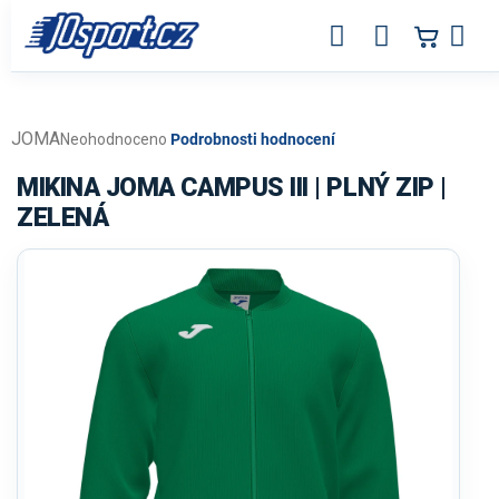
Přejít
na
obsah
JOMA
Průměrné
Neohodnoceno
Podrobnosti hodnocení
hodnocení
produktu
MIKINA JOMA CAMPUS III | PLNÝ ZIP |
je
ZELENÁ
0,0
z
5
hvězdiček.